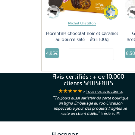
Michel Chatillon
Florentins chocolat noir et caramel
G
au beurre salé – étui 100g
Bre
4,95
€
8,5
Voir le produit
Avis certifiés : + de 10.000
clients SATISFAITS
★★★★★
>
Tous nos avis clients
ur. La Bretagne à
“Toujours aussi satisfait de cette boutique
en ligne. Emballage au top Livraison
 moi qui suis si loin
impeccable pour des produits fragiles. Je
e”
Cathy P.
reste un client fidèle.”
Frédéric M.
A propos