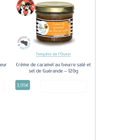
uter
Ajouter
ux
aux
oris
favoris
Tempête de l'Ouest
leur
Crème de caramel au beurre salé et
sel de Guérande – 120g
3,95
€
it
Voir le produit
uter
ux
oris