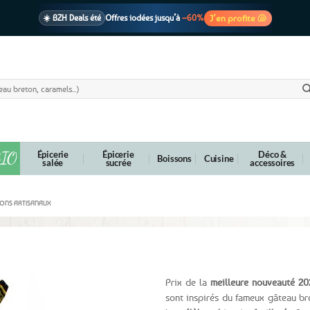
J’en profite 🐚
☀️ BZH Deals été
Offres iodées jusqu’à
–60%
🩷 CADEAU !
1 cadeau offert
dès 39€ d’achats
Voir cond. 🎁
📦 Livraison
En point relais dès
3,95€
seulement
Voir cond. 🚚
IO
Épicerie
Épicerie
Déco &
Boissons
Cuisine
salée
sucrée
accessoires
ONS ARTISANAUX
ur beurre Ty Crousti – 200g
Prix de la
meilleure nouveauté 20
sont inspirés du fameux gâteau bre