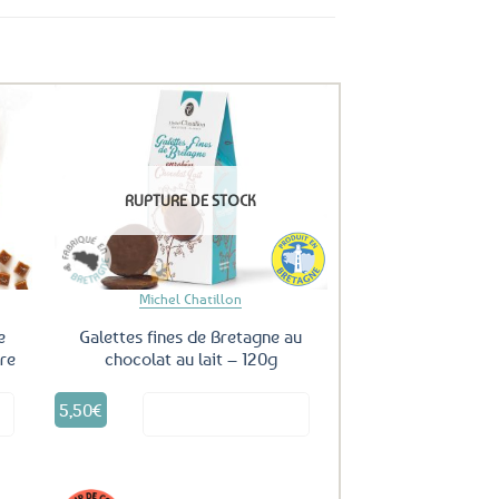
uter
Ajouter
ux
aux
RUPTURE DE STOCK
oris
favoris
Michel Chatillon
e
Galettes fines de Bretagne au
re
chocolat au lait – 120g
5,50
€
it
Voir le produit