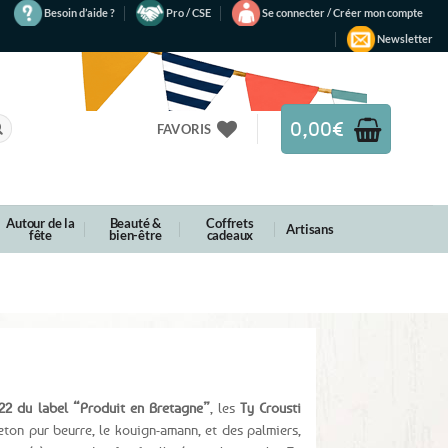
Besoin d’aide ?
Pro / CSE
Se connecter / Créer mon compte
Newsletter
0,00
€
FAVORIS
Autour de la
Beauté &
Coffrets
Artisans
fête
bien-être
cadeaux
22 du label “Produit en Bretagne”
, les
Ty Crousti
ton pur beurre, le kouign-amann, et des palmiers,