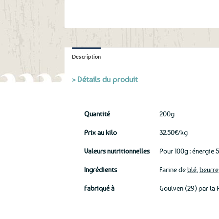
Description
> Détails du produit
Quantité
200g
Prix au kilo
32.50€/kg
Valeurs nutritionnelles
Pour 100g : énergie 
Ingrédients
Farine de
blé
,
beurre
Fabriqué à
Goulven (29) par la 