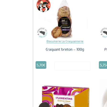
Ajouter
aux
favoris
Biscuiterie La Craquanterie
Craquant breton – 100g
P
5,70
€
5,75
Voir le produit
Ajouter
aux
favoris