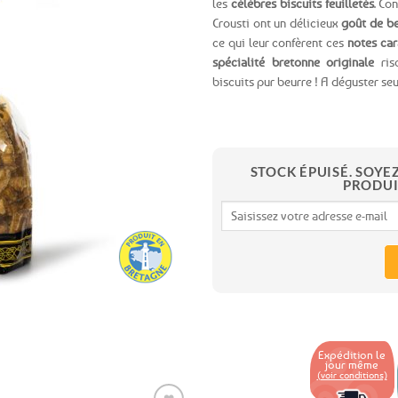
les
célèbres biscuits feuilletés
. Co
Crousti ont un délicieux
goût de b
Ajouter
ce qui leur confèrent ces
notes car
aux
spécialité bretonne originale
ris
favoris
biscuits pur beurre ! A déguster s
STOCK ÉPUISÉ. SOYE
PRODUI
Expédition le
jour même
(voir conditions)