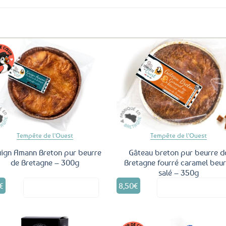
Ajouter
Ajo
aux
a
favoris
fav
Tempête de l'Ouest
Tempête de l'Ouest
ign Amann Breton pur beurre
Gâteau breton pur beurre d
de Bretagne – 300g
Bretagne fourré caramel beur
salé – 350g
€
8,50
€
Voir le produit
Voir le produ