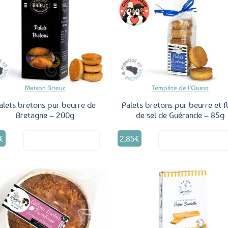
Ajouter
Ajo
aux
a
favoris
fav
Maison Brieuc
Tempête de l'Ouest
alets bretons pur beurre de
Palets bretons pur beurre et f
Bretagne – 200g
de sel de Guérande – 85g
€
2,85
€
Voir le produit
Voir le produ
Ajouter
Ajo
aux
a
favoris
fav