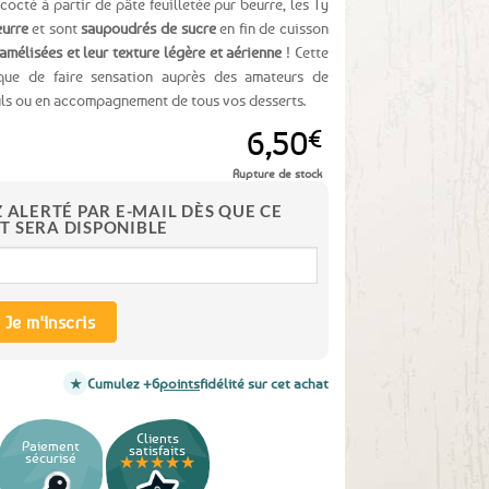
ncocté à partir de pâte feuilletée pur beurre, les Ty
eurre
et sont
saupoudrés de sucre
en fin de cuisson
amélisées et leur texture légère et aérienne
! Cette
que de faire sensation auprès des amateurs de
euls ou en accompagnement de tous vos desserts.
6,50
€
Rupture de stock
Z ALERTÉ PAR E-MAIL DÈS QUE CE
T SERA DISPONIBLE
Je m'inscris
Cumulez +6
points
fidélité sur cet achat
Clients
Paiement
satisfaits
sécurisé
★★★★★