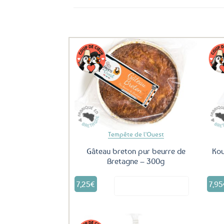
Ils ont aussi le vent en poupe !
Ajouter
aux
favoris
Tempête de l'Ouest
Gâteau breton pur beurre de
Kou
Bretagne – 300g
7,25
€
7,95
Voir le produit