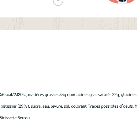
❤
Ajouter
aux
favoris
556kcal/2320kJ, matières grasses 33g dont acides gras saturés 22g, glucides 
pâtissier (29%), sucre, eau, levure, sel, colorant. Traces possibles d’oeufs, fr
Pâtisserie Berrou