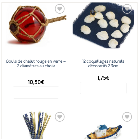
Ajouter
Ajouter
aux
aux
favoris
favoris
Boule de chalut rouge en verre –
12 coquillages naturels
2 diamètres au choix
décoratifs 2.3cm
1,75
€
DÈS
10,50
€
Voir le produit
Voir le produit
Ce
produit
a
plusieurs
variations.
Les
Ajouter
Ajouter