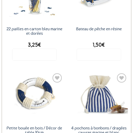
options
aux
aux
favoris
favoris
peuvent
être
choisies
sur
22 pailles en carton bleu marine
Bateau de pêche en résine
la
et dorées
page
3,25
€
1,50
€
du
produit
Voir le produit
Voir le produit
Ajouter
Ajouter
aux
aux
favoris
favoris
Petite bouée en bois / Décor de
4 pochons à bonbons / dragées
table 10cm
rayures marine et blanc