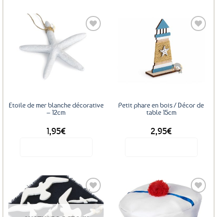
produit
a
plusieurs
variations.
Les
Ajouter
Ajouter
options
aux
aux
favoris
favoris
peuvent
être
choisies
sur
Etoile de mer blanche décorative
Petit phare en bois / Décor de
la
– 12cm
table 15cm
page
1,95
€
2,95
€
du
produit
Voir le produit
Voir le produit
Ajouter
Ajouter