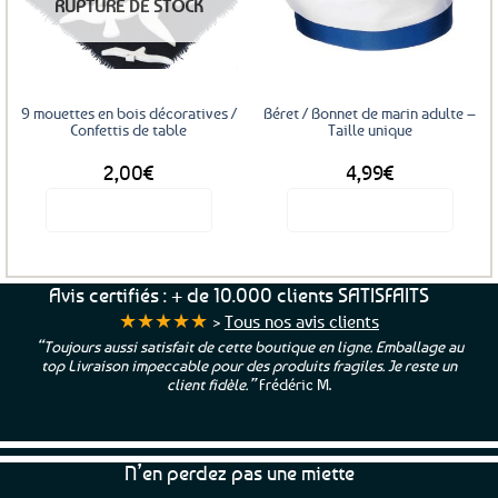
RUPTURE DE STOCK
aux
aux
favoris
favoris
9 mouettes en bois décoratives /
Béret / Bonnet de marin adulte –
Confettis de table
Taille unique
2,00
€
4,99
€
Voir le produit
Voir le produit
Avis certifiés : + de 10.000 clients SATISFAITS
★★★★★
>
Tous nos avis clients
“Toujours aussi satisfait de cette boutique en ligne. Emballage au
top Livraison impeccable pour des produits fragiles. Je reste un
client fidèle.”
Frédéric M.
N’en perdez pas une miette