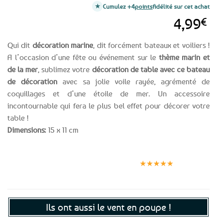
Cumulez +4
points
fidélité sur cet achat
4,99
€
Qui dit
décoration marine
, dit forcément bateaux et voiliers !
A l’occasion d’une fête ou événement sur le
thème marin et
de la mer
, sublimez votre
décoration de table avec ce bateau
de décoration
avec sa jolie voile rayée, agrémenté de
coquillages et d’une étoile de mer. Un accessoire
incontournable qui fera le plus bel effet pour décorer votre
table !
Dimensions:
15 x 11 cm
Expédition le
Clients
Paiement
jour même
satisfaits
sécurisé
★★★★★
(voir conditions)
Ils ont aussi le vent en poupe !