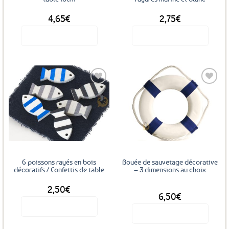
4,65
€
2,75
€
Voir le produit
Voir le produit
Ajouter
Ajouter
aux
aux
favoris
favoris
6 poissons rayés en bois
Bouée de sauvetage décorative
décoratifs / Confettis de table
– 3 dimensions au choix
2,50
€
DÈS
6,50
€
Voir le produit
Voir le produit
Ce