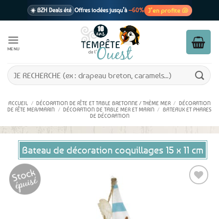
Passer
J’en profite 🐚
☀️ BZH Deals été
Offres iodées jusqu’à
–60%
au
contenu
🩷 CADEAU !
1 cadeau offert
dès 39€ d’achats
Voir cond. 🎁
MENU
📦 Livraison
En point relais dès
3,95€
seulement
Voir cond. 🚚
Recherche
pour :
ACCUEIL
/
DÉCORATION DE FÊTE ET TABLE BRETONNE / THÈME MER
/
DÉCORATION
DE FÊTE MER/MARIN
/
DÉCORATION DE TABLE MER ET MARIN
/
BATEAUX ET PHARES
DE DÉCORATION
Bateau de décoration coquillages 15 x 11 cm
Ajouter