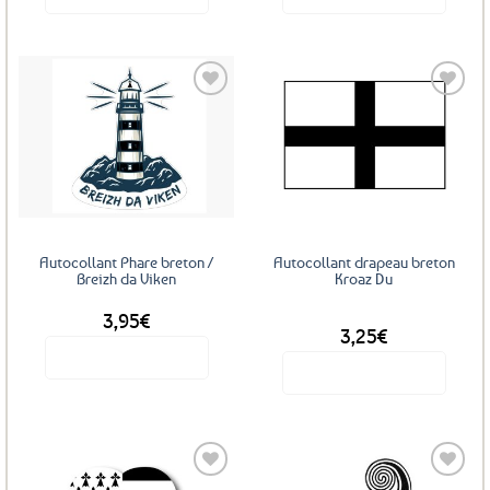
Ajouter
Ajouter
aux
aux
favoris
favoris
Autocollant Phare breton /
Autocollant drapeau breton
Breizh da Viken
Kroaz Du
3,95
€
DÈS
3,25
€
Voir le produit
Voir le produit
Ce
produit
a
plusieurs