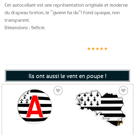
Cet autocollant est une représentation originale et moderne
du drapeau breton, le “gwenn ha du”! Fond opaque, non
transparent.
Dimensions : 9x9cm
Expédition le
Clients
Paiement
jour même
satisfaits
sécurisé
★★★★★
(voir conditions)
Ils ont aussi le vent en poupe !
Ajouter
Ajouter
aux
aux
favoris
favoris