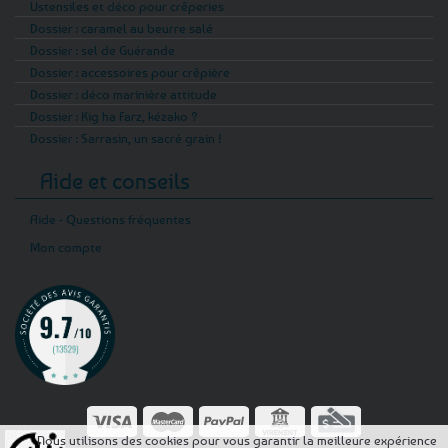
Ustensiles et déco pour crêperies
Dossier : caramel au beurre salé
Dossier : sel de Guérande
Dossier : accessoires pour crêpière
Dossier : déco marinière attitude
Dossier : Kig ha Farz, kézako ?
Dossier : Sarrasin, un sacré grain !
Aide et conseils
Aide - Questions fréquentes
Mon compte
Nous utilisons des cookies pour vous garantir la meilleure expérience