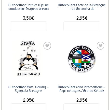
Autocollant Voiture A jeune
Autocollant Carte de la Bretagne
conducteur Drapeau breton
– Le Gwenn ha du
3,50
€
2,95
€
Voir le produit
Voir le produit
Ajouter
Ajouter
aux
aux
favoris
favoris
Autocollant Mam’ Goudig –
Autocollant rond interceltique –
Sympa la Bretagne
Pays celtiques / Broiou Keltiek
2,95
€
2,95
€
Voir le produit
Voir le produit