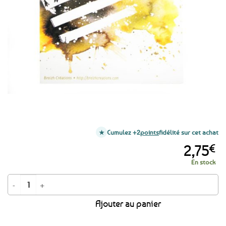
favoris
Cumulez +2
points
fidélité sur cet achat
2,75
€
En stock
quantité de Autocollant Sticker Drapeau Breton Gwenn ha du
Ajouter au panier