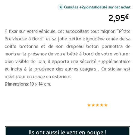
Cumulez +2
points
fidélité sur cet achat
2,95
€
A fixer sur votre véhicule, cet autocollant tout mignon “P’tite
Breizhouse à Bord” et sa jolie petite bigoudène ornée de sa
coiffe bretonne et de son drapeau beton permettra de
montrer la présence de votre bébé à bord de votre voiture :
bien visible de loin, il apporte une sécurité supplémentaire
et incite à la prudence des autres usagers . Ce sticker est
idéal pour un usage en extérieur.
Dimensions:
19 x 14 cm.
Expédition le
Clients
Paiement
jour même
satisfaits
sécurisé
★★★★★
(voir conditions)
Ils ont aussi le vent en poupe !