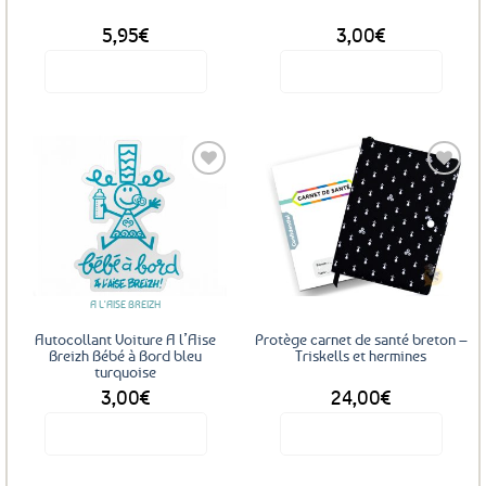
5,95
€
3,00
€
Voir le produit
Voir le produit
Ajouter
Ajouter
aux
aux
favoris
favoris
A L'AISE BREIZH
Autocollant Voiture A l’Aise
Protège carnet de santé breton –
Breizh Bébé à Bord bleu
Triskells et hermines
turquoise
3,00
€
24,00
€
Voir le produit
Voir le produit