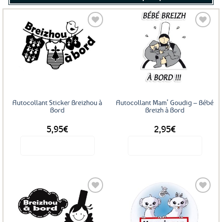
Ajouter
Ajouter
aux
aux
favoris
favoris
Autocollant Sticker Breizhou à
Autocollant Mam’ Goudig – Bébé
Bord
Breizh à Bord
5,95
€
2,95
€
Voir le produit
Voir le produit
Ajouter
Ajouter