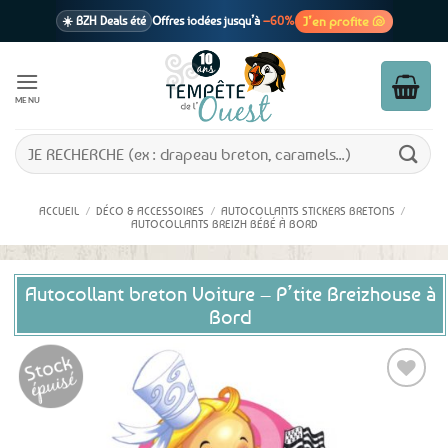
Passer
J’en profite 🐚
☀️ BZH Deals été
Offres iodées jusqu’à
–60%
au
contenu
🩷 CADEAU !
1 cadeau offert
dès 39€ d’achats
Voir cond. 🎁
MENU
📦 Livraison
En point relais dès
3,95€
seulement
Voir cond. 🚚
Recherche
pour :
ACCUEIL
/
DÉCO & ACCESSOIRES
/
AUTOCOLLANTS STICKERS BRETONS
/
AUTOCOLLANTS BREIZH BÉBÉ À BORD
Autocollant breton Voiture – P’tite Breizhouse à
Bord
Ajouter