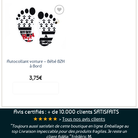
Ajouter
aux
favoris
Autocollant voiture – Bébé BZH
à Bord
3,75
€
Voir le produit
Avis certifiés : + de 10.000 clients SATISFAITS
★★★★★
>
Tous nos avis clients
“Toujours aussi satisfait de cette boutique en ligne. Emballage au
top Livraison impeccable pour des produits fragiles. Je reste un
client fidèle.”
Frédéric M.