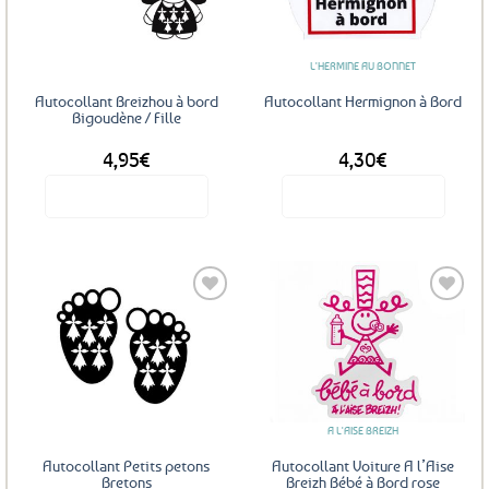
aux
aux
favoris
favoris
L'HERMINE AU BONNET
Autocollant Breizhou à bord
Autocollant Hermignon à Bord
Bigoudène / Fille
4,95
€
4,30
€
Voir le produit
Voir le produit
Ajouter
Ajouter
aux
aux
favoris
favoris
A L'AISE BREIZH
Autocollant Petits petons
Autocollant Voiture A l’Aise
Bretons
Breizh Bébé à Bord rose