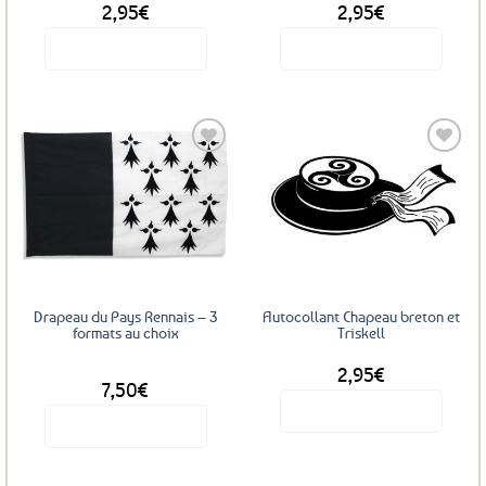
2,95
€
2,95
€
Voir le produit
Voir le produit
Ajouter
Ajouter
aux
aux
favoris
favoris
Drapeau du Pays Rennais – 3
Autocollant Chapeau breton et
formats au choix
Triskell
2,95
€
DÈS
7,50
€
Voir le produit
Voir le produit
Ce
produit