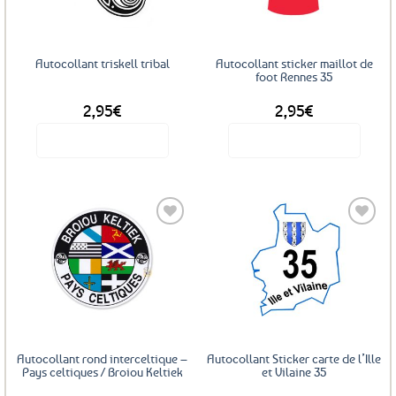
Autocollant triskell tribal
Autocollant sticker maillot de
foot Rennes 35
2,95
€
2,95
€
Voir le produit
Voir le produit
Ajouter
Ajouter
aux
aux
favoris
favoris
Autocollant rond interceltique –
Autocollant Sticker carte de l’Ille
Pays celtiques / Broiou Keltiek
et Vilaine 35