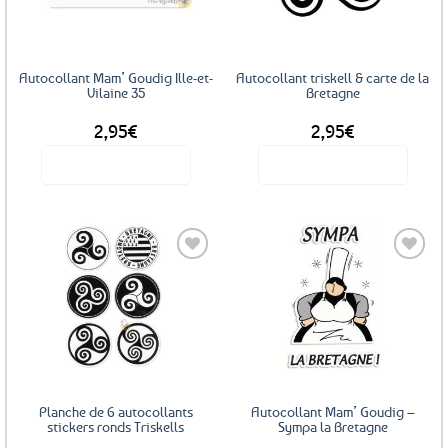
Autocollant Mam’ Goudig Ille-et-
Autocollant triskell & carte de la
Vilaine 35
Bretagne
2,95
€
2,95
€
Voir le produit
Voir le produit
Ajouter
Ajouter
aux
aux
favoris
favoris
Planche de 6 autocollants
Autocollant Mam’ Goudig –
stickers ronds Triskells
Sympa la Bretagne