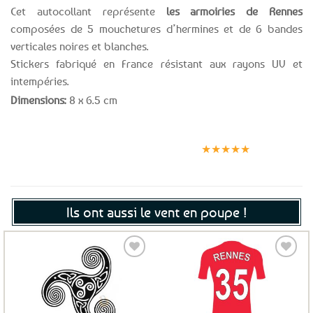
Cet autocollant représente
les armoiries de Rennes
composées de 5 mouchetures d’hermines et de 6 bandes
verticales noires et blanches.
Stickers fabriqué en France résistant aux rayons UV et
intempéries.
Dimensions:
8 x 6.5 cm
Expédition le
Clients
Paiement
jour même
satisfaits
sécurisé
★★★★★
(voir conditions)
Ils ont aussi le vent en poupe !
Ajouter
Ajouter
aux
aux
favoris
favoris