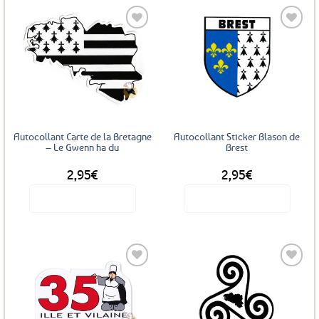
a
plusieurs
variations.
Les
Ajouter
Ajouter
options
aux
aux
favoris
favoris
peuvent
être
choisies
sur
Autocollant Carte de la Bretagne
Autocollant Sticker Blason de
la
– Le Gwenn ha du
Brest
page
2,95
€
2,95
€
du
produit
Voir le produit
Voir le produit
Ajouter
Ajouter
aux
aux
favoris
favoris