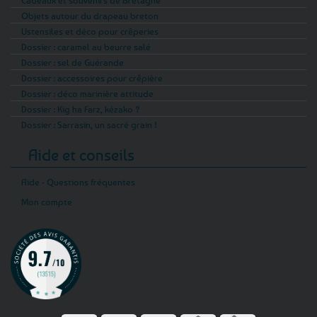
Cadeaux et souvenirs de Bretagne
Objets autour du drapeau breton
Ustensiles et déco pour crêperies
Dossier : caramel au beurre salé
Dossier : sel de Guérande
Dossier : accessoires pour crêpière
Dossier : déco marinière attitude
Dossier : Kig ha Farz, kézako ?
Dossier : Sarrasin, un sacré grain !
Aide et conseils
Aide - Questions fréquentes
Mon compte