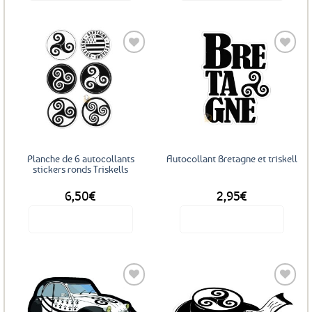
Ajouter
Ajouter
aux
aux
favoris
favoris
Planche de 6 autocollants
Autocollant Bretagne et triskell
stickers ronds Triskells
6,50
€
2,95
€
Voir le produit
Voir le produit