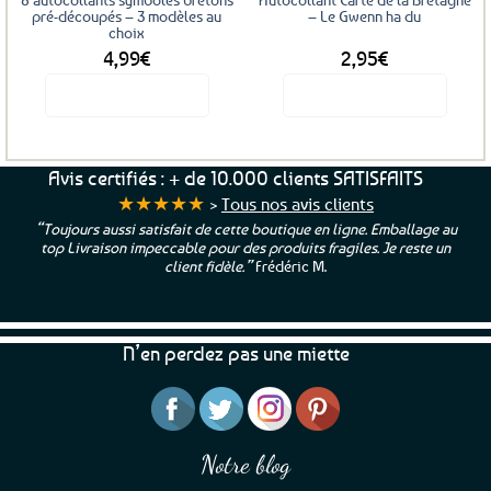
pré-découpés – 3 modèles au
– Le Gwenn ha du
choix
4,99
€
2,95
€
Voir le produit
Voir le produit
Ce
produit
a
Avis certifiés : + de 10.000 clients SATISFAITS
plusieurs
★★★★★
>
Tous nos avis clients
variations.
“Toujours aussi satisfait de cette boutique en ligne. Emballage au
Les
top Livraison impeccable pour des produits fragiles. Je reste un
options
client fidèle.”
Frédéric M.
peuvent
être
choisies
N’en perdez pas une miette
sur
la
page
du
produit
Notre blog