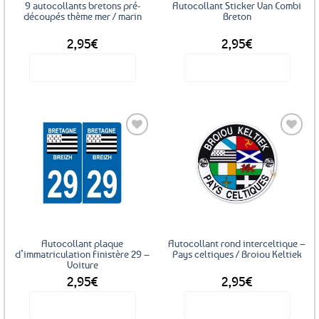
9 autocollants bretons pré-
Autocollant Sticker Van Combi
découpés thème mer / marin
Breton
2,95
€
2,95
€
Voir le produit
Voir le produit
Ajouter
Ajouter
aux
aux
favoris
favoris
Autocollant plaque
Autocollant rond interceltique –
d’immatriculation Finistère 29 –
Pays celtiques / Broiou Keltiek
Voiture
2,95
€
2,95
€
Voir le produit
Voir le produit