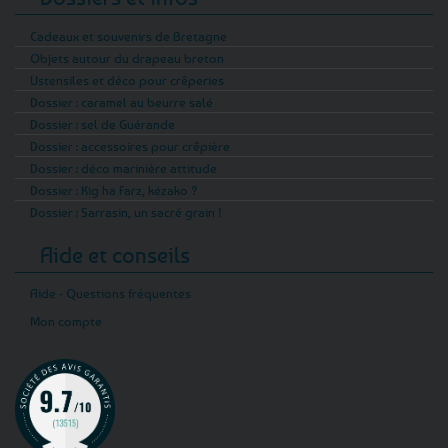
Cadeaux et souvenirs de Bretagne
Objets autour du drapeau breton
Ustensiles et déco pour crêperies
Dossier : caramel au beurre salé
Dossier : sel de Guérande
Dossier : accessoires pour crêpière
Dossier : déco marinière attitude
Dossier : Kig ha Farz, kézako ?
Dossier : Sarrasin, un sacré grain !
Aide et conseils
Aide - Questions fréquentes
Mon compte