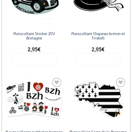
Ajouter
Ajouter
aux
aux
favoris
favoris
Autocollant Sticker 2CV
Autocollant Chapeau breton et
Bretagne
Triskell
2,95
€
2,95
€
Voir le produit
Voir le produit
Ajouter
Ajouter
aux
aux
favoris
favoris
8 autocollants symboles bretons
Autocollant Carte de la Bretagne