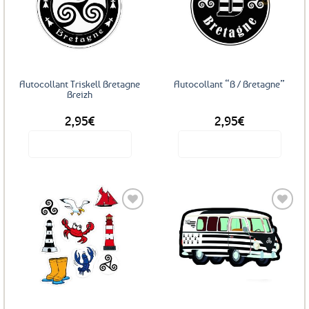
Ajouter
Ajouter
aux
aux
favoris
favoris
Autocollant Triskell Bretagne
Autocollant “B / Bretagne”
Breizh
2,95
€
2,95
€
Voir le produit
Voir le produit
Ajouter
Ajouter
aux
aux
favoris
favoris