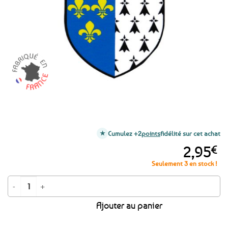
favoris
Cumulez +2
points
fidélité sur cet achat
2,95
€
Seulement 3 en stock !
quantité de Autocollant Sticker Blason de Brest
Ajouter au panier