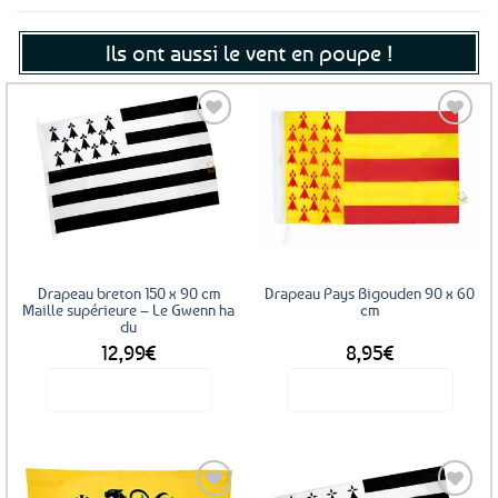
Ils ont aussi le vent en poupe !
Ajouter
Ajouter
aux
aux
favoris
favoris
Drapeau breton 150 x 90 cm
Drapeau Pays Bigouden 90 x 60
Maille supérieure – Le Gwenn ha
cm
du
12,99
€
8,95
€
Voir le produit
Voir le produit