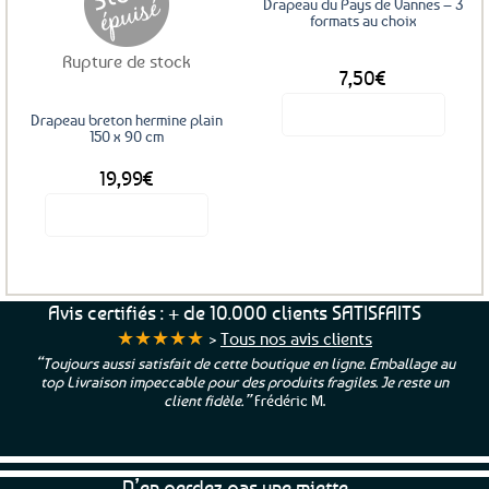
Drapeau du Pays de Vannes – 3
la
formats au choix
page
Rupture de stock
DÈS
du
7,50
€
produit
Voir le produit
Drapeau breton hermine plain
150 x 90 cm
Ce
produit
19,99
€
a
Voir le produit
plusieurs
variations.
Les
options
peuvent
Avis certifiés : + de 10.000 clients SATISFAITS
être
★★★★★
>
Tous nos avis clients
choisies
“Toujours aussi satisfait de cette boutique en ligne. Emballage au
sur
top Livraison impeccable pour des produits fragiles. Je reste un
la
client fidèle.”
Frédéric M.
page
du
produit
N’en perdez pas une miette