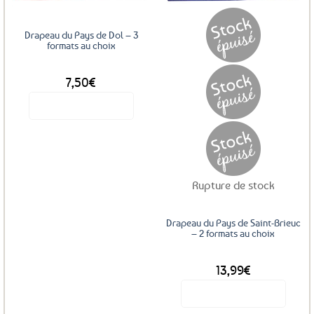
être
choisies
sur
Drapeau du Pays de Dol – 3
la
formats au choix
page
DÈS
du
7,50
€
produit
Voir le produit
Ce
produit
a
plusieurs
Rupture de stock
variations.
Les
options
Drapeau du Pays de Saint-Brieuc
peuvent
– 2 formats au choix
être
choisies
DÈS
13,99
€
sur
la
Voir le produit
page