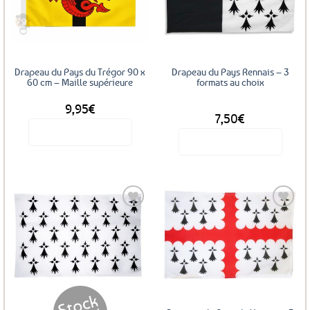
aux
aux
favoris
favoris
Drapeau du Pays du Trégor 90 x
Drapeau du Pays Rennais – 3
60 cm – Maille supérieure
formats au choix
9,95
€
DÈS
7,50
€
Voir le produit
Voir le produit
Ce
produit
a
plusieurs
variations.
Les
Ajouter
Ajouter
options
aux
aux
favoris
favoris
peuvent
être
choisies
sur