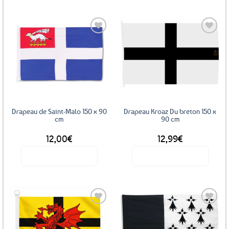
Ce
du
produit
produit
a
plusieurs
variations.
Les
Ajouter
Ajouter
options
aux
aux
favoris
favoris
peuvent
être
choisies
sur
Drapeau de Saint-Malo 150 x 90
Drapeau Kroaz Du breton 150 x
la
cm
90 cm
page
12,00
€
12,99
€
du
produit
Voir le produit
Voir le produit
Ajouter
Ajouter