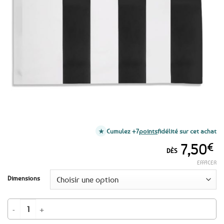
favoris
Cumulez +7
points
fidélité sur cet achat
7,50
€
DÈS
EFFACER
Dimensions
quantité de Drapeau de Rennes – 2 formats au choix