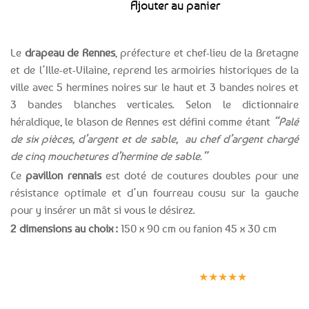
Ajouter au panier
Le
drapeau de Rennes
, préfecture et chef-lieu de la Bretagne
et de l’Ille-et-Vilaine, reprend les armoiries historiques de la
ville avec 5 hermines noires sur le haut et 3 bandes noires et
3 bandes blanches verticales. Selon le dictionnaire
héraldique, le blason de Rennes est défini comme étant
“Palé
de six pièces, d’argent et de sable, au chef d’argent chargé
de cinq mouchetures d’hermine de sable.”
Ce
pavillon rennais
est doté de coutures doubles pour une
résistance optimale et d’un fourreau cousu sur la gauche
pour y insérer un mât si vous le désirez.
2 dimensions au choix :
150 x 90 cm ou fanion 45 x 30 cm
Expédition le
Clients
Paiement
jour même
satisfaits
sécurisé
★★★★★
(voir conditions)