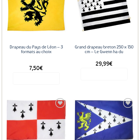
Ajouter
Ajouter
aux
aux
favoris
favoris
Drapeau du Pays de Léon – 3
Grand drapeau breton 250 x 150
formats au choix
cm – Le Gwenn ha du
29,99
€
DÈS
7,50
€
Voir le produit
Voir le produit
Ce
produit
a
plusieurs
variations.
Les
Ajouter
Ajouter
options
aux
aux
favoris
favoris
peuvent