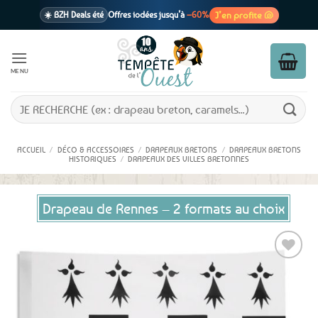
Passer
J’en profite 🐚
☀️ BZH Deals été
Offres iodées jusqu’à
–60%
au
contenu
🩷 CADEAU !
1 cadeau offert
dès 39€ d’achats
Voir cond. 🎁
MENU
📦 Livraison
En point relais dès
3,95€
seulement
Voir cond. 🚚
Recherche
pour :
ACCUEIL
/
DÉCO & ACCESSOIRES
/
DRAPEAUX BRETONS
/
DRAPEAUX BRETONS
HISTORIQUES
/
DRAPEAUX DES VILLES BRETONNES
Drapeau de Rennes – 2 formats au choix
Ajouter
aux