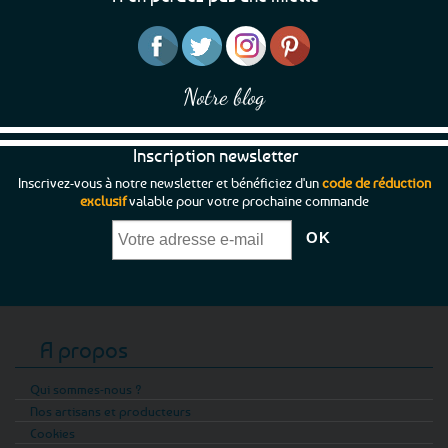
la
page
du
produit
Notre blog
Inscription newsletter
Inscrivez-vous à notre newsletter et bénéficiez d'un
code de réduction
exclusif
valable pour votre prochaine commande
A propos
Qui sommes-nous ?
Nos artisans et producteurs
Cookies