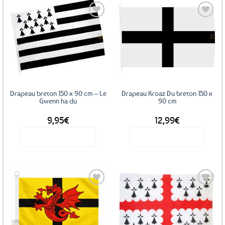
Ajouter
Ajouter
aux
aux
favoris
favoris
Drapeau breton 150 x 90 cm – Le
Drapeau Kroaz Du breton 150 x
Gwenn ha du
90 cm
9,95
€
12,99
€
Voir le produit
Voir le produit
Ajouter
Ajouter
aux
aux
favoris
favoris