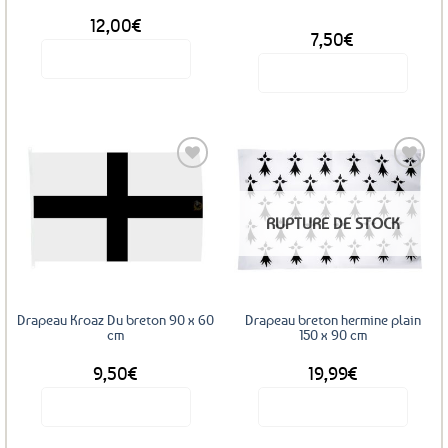
page
12,00
€
DÈS
du
7,50
€
produit
Voir le produit
Voir le produit
Ce
produit
a
plusieurs
variations.
Les
Ajouter
Ajouter
RUPTURE DE STOCK
options
aux
aux
favoris
favoris
peuvent
être
choisies
sur
Drapeau Kroaz Du breton 90 x 60
Drapeau breton hermine plain
la
cm
150 x 90 cm
page
9,50
€
19,99
€
du
produit
Voir le produit
Voir le produit