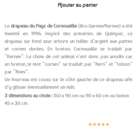
Ajouter au panier
Le
drapeau du Pays de Cornouaille
(Bro-Gernev/Kernev) a été
inventé en 1996. Inspiré des armoiries de Quimper, ce
drapeau sur fond azur arbore un bélier d’argent aux pattes
et cornes dorées. En breton, Cornouaille se traduit par
“Kernev”. Le choix de cet animal n’est donc pas anodin car
en breton, le mot “cornes” se traduit par “Kern” et “toison”
par “Knev”.
Un fourreau est cousu sur le côté gauche de ce drapeau afin
d’y glisser éventuellement un mât.
3 dimensions au choix :
150 x 90 cm ou 90 x 60 cm ou fanion
45 x 30 cm
Expédition le
Clients
Paiement
jour même
satisfaits
sécurisé
★★★★★
(voir conditions)