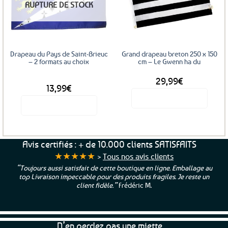
RUPTURE DE STOCK
options
aux
aux
favoris
favoris
peuvent
être
choisies
sur
Drapeau du Pays de Saint-Brieuc
Grand drapeau breton 250 x 150
la
– 2 formats au choix
cm – Le Gwenn ha du
page
29,99
€
DÈS
du
13,99
€
produit
Voir le produit
Voir le produit
Ce
produit
a
Avis certifiés : + de 10.000 clients SATISFAITS
plusieurs
★★★★★
>
Tous nos avis clients
variations.
“Toujours aussi satisfait de cette boutique en ligne. Emballage au
Les
top Livraison impeccable pour des produits fragiles. Je reste un
options
client fidèle.”
Frédéric M.
peuvent
être
choisies
N’en perdez pas une miette
sur