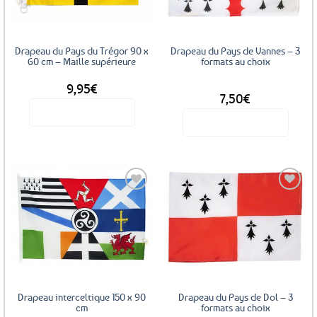
Drapeau du Pays du Trégor 90 x
Drapeau du Pays de Vannes – 3
60 cm – Maille supérieure
formats au choix
9,95
€
DÈS
7,50
€
Voir le produit
Voir le produit
Ce
produit
a
plusieurs
variations.
Les
Ajouter
Ajouter
options
aux
aux
favoris
favoris
peuvent
être
choisies
sur
Drapeau interceltique 150 x 90
Drapeau du Pays de Dol – 3
la
cm
formats au choix