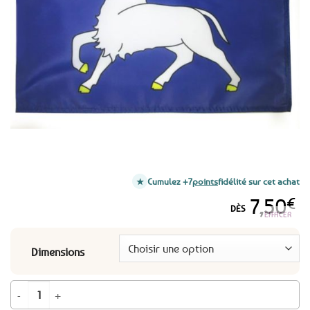
favoris
Cumulez +7
points
fidélité sur cet achat
7,50
€
DÈS
EFFACER
Dimensions
quantité de Drapeau de Cornouaille - 3 formats au choix