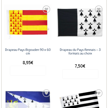
Ajouter
Ajouter
aux
aux
favoris
favoris
Drapeau Pays Bigouden 90 x 60
Drapeau du Pays Rennais – 3
cm
formats au choix
8,95
€
DÈS
7,50
€
Voir le produit
Voir le produit
Ce
produit
a
plusieurs
variations.
Les
Ajouter
Ajouter