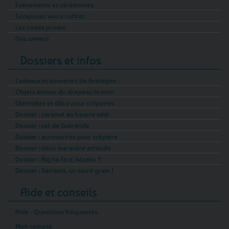
Evénements et cérémonies
Composez votre coffret
Les codes promo
Nos univers
Dossiers et infos
Cadeaux et souvenirs de Bretagne
Objets autour du drapeau breton
Ustensiles et déco pour crêperies
Dossier : caramel au beurre salé
Dossier : sel de Guérande
Dossier : accessoires pour crêpière
Dossier : déco marinière attitude
Dossier : Kig ha Farz, kézako ?
Dossier : Sarrasin, un sacré grain !
Aide et conseils
Aide - Questions fréquentes
Mon compte