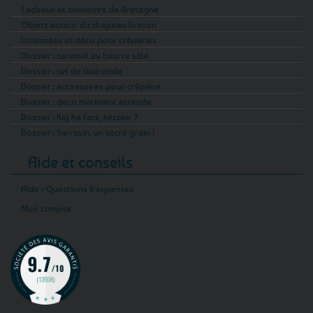
Cadeaux et souvenirs de Bretagne
Objets autour du drapeau breton
Ustensiles et déco pour crêperies
Dossier : caramel au beurre salé
Dossier : sel de Guérande
Dossier : accessoires pour crêpière
Dossier : déco marinière attitude
Dossier : Kig ha Farz, kézako ?
Dossier : Sarrasin, un sacré grain !
Aide et conseils
Aide - Questions fréquentes
Mon compte