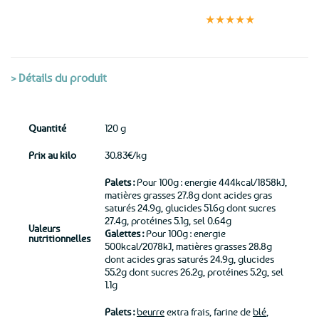
Expédition le
Clients
Paiement
jour même
satisfaits
sécurisé
★★★★★
(voir conditions)
> Détails du produit
Quantité
120 g
Prix au kilo
30.83€/kg
Palets :
Pour 100g : energie 444kcal/1858kJ,
matières grasses 27.8g dont acides gras
saturés 24.9g, glucides 51.6g dont sucres
27.4g, protéines 5.1g, sel 0.64g
Valeurs
Galettes :
Pour 100g : energie
nutritionnelles
500kcal/2078kJ, matières grasses 28.8g
dont acides gras saturés 24.9g, glucides
55.2g dont sucres 26.2g, protéines 5.2g, sel
1.1g
Palets :
beurre
extra frais, farine de
blé
,