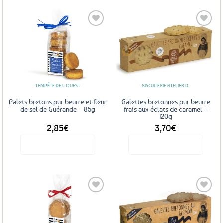
Ajouter
Ajouter
aux
aux
favoris
favoris
TEMPÊTE DE L'OUEST
BISCUITERIE ATELIER D.
Palets bretons pur beurre et fleur
Galettes bretonnes pur beurre
de sel de Guérande – 85g
frais aux éclats de caramel –
120g
2,85
€
3,70
€
Voir le produit
Voir le produit
Ajouter
Ajouter
aux
aux