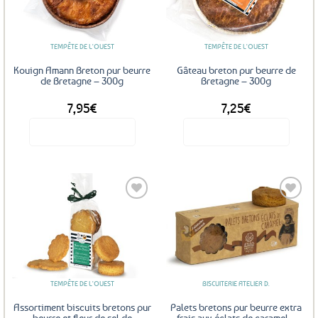
aux
aux
favoris
favoris
TEMPÊTE DE L'OUEST
TEMPÊTE DE L'OUEST
Kouign Amann Breton pur beurre
Gâteau breton pur beurre de
de Bretagne – 300g
Bretagne – 300g
7,95
€
7,25
€
Voir le produit
Voir le produit
Ajouter
Ajouter
aux
aux
favoris
favoris
TEMPÊTE DE L'OUEST
BISCUITERIE ATELIER D.
Assortiment biscuits bretons pur
Palets bretons pur beurre extra
beurre et fleur de sel de
frais aux éclats de caramel –