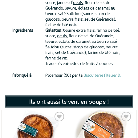
sucre, jaunes d’
oeufs
, fleur de sel de
Guérande, levure, éclats de caramel au
beurre salé Salidou (sucre, sirop de
glucose,
beurre
frais, sel de Guérande),
farine de blé noir.
Ingrédients
Galettes :
beurre
extra frais, farine de
blé
,
sucre,
oeufs
, fleur de sel de Guérande,
levure, éclats de caramel au beurre salé
Salidou (sucre, sirop de glucose,
beurre
frais, sel de Guérande), farine de blé noir,
farine de riz.
Traces éventuelles de fruits à coques.
Fabriqué à
Ploemeur (56) par la
Biscuiterie Atelier D.
Ils ont aussi le vent en poupe !
Ajouter
Ajouter