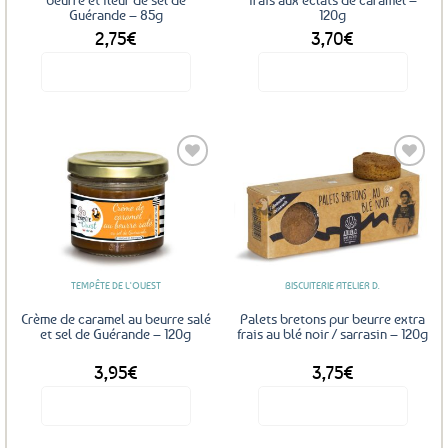
Guérande – 85g
120g
2,75
€
3,70
€
Voir le produit
Voir le produit
Ajouter
Ajouter
aux
aux
favoris
favoris
TEMPÊTE DE L'OUEST
BISCUITERIE ATELIER D.
Crème de caramel au beurre salé
Palets bretons pur beurre extra
et sel de Guérande – 120g
frais au blé noir / sarrasin – 120g
3,95
€
3,75
€
Voir le produit
Voir le produit