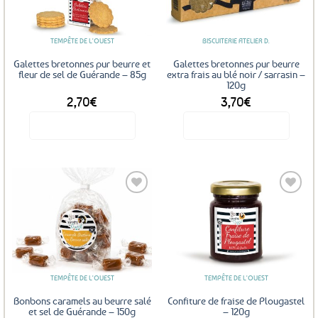
favoris
favoris
TEMPÊTE DE L'OUEST
BISCUITERIE ATELIER D.
Galettes bretonnes pur beurre et
Galettes bretonnes pur beurre
fleur de sel de Guérande – 85g
extra frais au blé noir / sarrasin –
120g
2,70
€
3,70
€
Voir le produit
Voir le produit
Ajouter
Ajouter
aux
aux
favoris
favoris
TEMPÊTE DE L'OUEST
TEMPÊTE DE L'OUEST
Bonbons caramels au beurre salé
Confiture de fraise de Plougastel
et sel de Guérande – 150g
– 120g