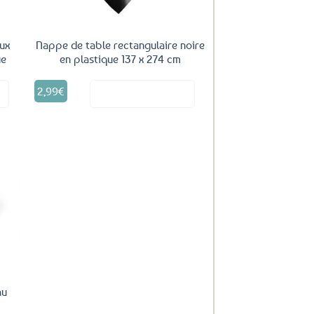
ux
Nappe de table rectangulaire noire
ue
en plastique 137 x 274 cm
2,99
€
it
Voir le produit
uter
ux
oris
au