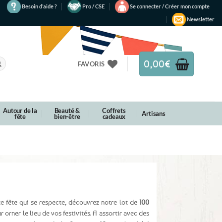
Besoin d’aide ?
Pro / CSE
Se connecter / Créer mon compte
Newsletter
0,00
€
FAVORIS
Autour de la
Beauté &
Coffrets
Artisans
fête
bien-être
cadeaux
e fête qui se respecte, découvrez notre lot de
100
r orner le lieu de vos festivités. A assortir avec des