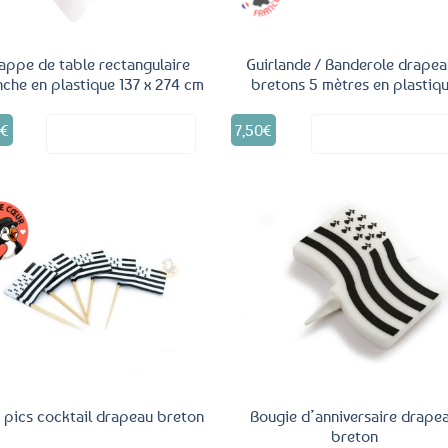
appe de table rectangulaire
Guirlande / Banderole drapea
nche en plastique 137 x 274 cm
bretons 5 mètres en plastiq
9
€
7,50
€
Voir le produit
Voir le produ
Ajouter
Ajo
aux
a
favoris
fav
 pics cocktail drapeau breton
Bougie d’anniversaire drape
breton