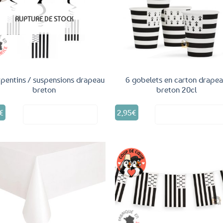
Ajouter
Ajo
aux
a
RUPTURE DE STOCK
favoris
fav
rpentins / suspensions drapeau
6 gobelets en carton drape
breton
breton 20cl
€
2,95
€
Voir le produit
Voir le produ
Ajouter
Ajo
aux
a
favoris
fav