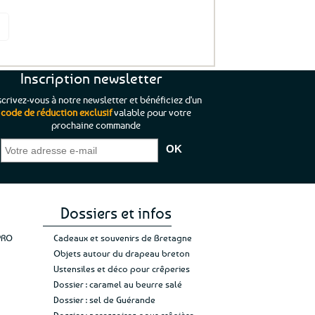
it
Inscription newsletter
scrivez-vous à notre newsletter et bénéficiez d'un
code de réduction exclusif
valable pour votre
prochaine commande
que je pouvais pas
“C’est agréable et tout aussi rassurant
“
 ;)
de constater qu’il n’y a pas de petite
l’oue
e de mon achat et
commande, mais un client à satisfaire.”
rapid
gez rien”
Jade C.
Guy H.
Vive 
Dossiers et infos
PRO
Cadeaux et souvenirs de Bretagne
Objets autour du drapeau breton
Ustensiles et déco pour crêperies
Dossier : caramel au beurre salé
Dossier : sel de Guérande