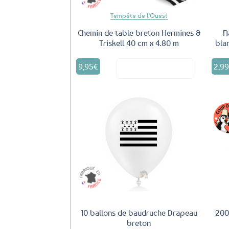
Tempête de l'Ouest
Chemin de table breton Hermines &
N
Triskell 40 cm x 4.80 m
bla
9,95
€
2,9
Voir le produit
Ajouter
aux
favoris
10 ballons de baudruche Drapeau
200
breton