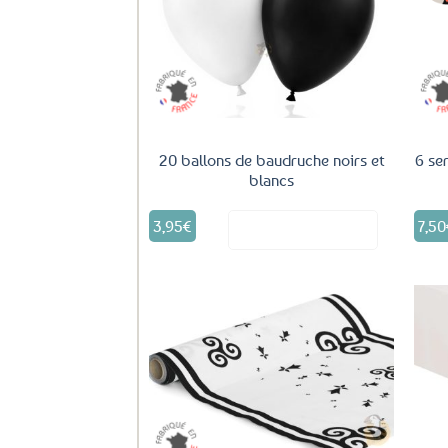
Ajouter
aux
favoris
20 ballons de baudruche noirs et
6 se
blancs
3,95
€
7,50
Voir le produit
Ajouter
aux
favoris