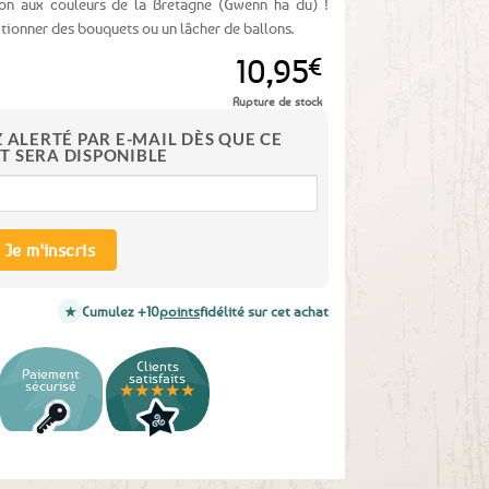
ion aux couleurs de la Bretagne (Gwenn ha du) !
tionner des bouquets ou un lâcher de ballons.
10,95
€
Rupture de stock
Z ALERTÉ PAR E-MAIL DÈS QUE CE
T SERA DISPONIBLE
Je m'inscris
Cumulez +10
points
fidélité sur cet achat
Clients
Paiement
satisfaits
sécurisé
★★★★★