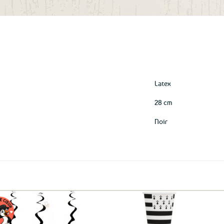
aux
favoris
Latex
28 cm
Noir