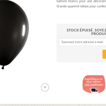
ballons blancs pour une décorat
Grande quantité idéale pour confec
Ajouter
aux
favoris
STOCK ÉPUISÉ. SOYE
PRODUI
Expédition le
jour même
(voir conditions)
❤
Ajouter