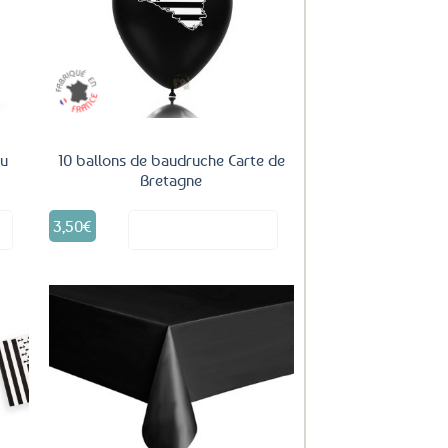
uter
Ajouter
ux
aux
oris
favoris
au
10 ballons de baudruche Carte de
Bretagne
3,50
€
it
Voir le produit
uter
Ajouter
ux
aux
oris
favoris