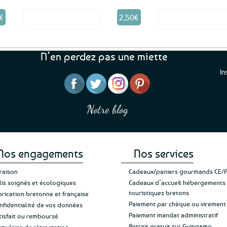
€
2,50
€
Voir le produit
Voir le produ
N’en perdez pas une miette
In
“J’ai mis 5 étoiles parce 
“Une boutique que je recommande pour
en mettre 6
leur sérieux, des bons et beaux produits
Notre blog
Je suis plus que satisfait
et une équipe à l’écoute :-)”
Patricia M.
de ma livraison. Ne chan
Nos engagements
Nos services
vraison
Cadeaux/paniers gourmands CE/
lis soignés et écologiques
Cadeaux d’accueil hébergements
touristiques bretons
brication bretonne et française
Paiement par chèque ou virement
nfidentialité de vos données
Paiement mandat administratif
tisfait ou remboursé
Retrait gratuit sur Guingamp