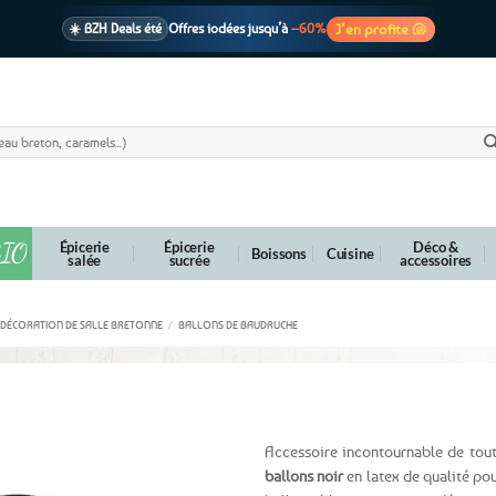
J’en profite 🐚
☀️ BZH Deals été
Offres iodées jusqu’à
–60%
🩷 CADEAU !
1 cadeau offert
dès 39€ d’achats
Voir cond. 🎁
📦 Livraison
En point relais dès
3,95€
seulement
Voir cond. 🚚
IO
Épicerie
Épicerie
Déco &
Boissons
Cuisine
salée
sucrée
accessoires
DÉCORATION DE SALLE BRETONNE
/
BALLONS DE BAUDRUCHE
Accessoire incontournable de tout
ballons noir
en latex de qualité pou