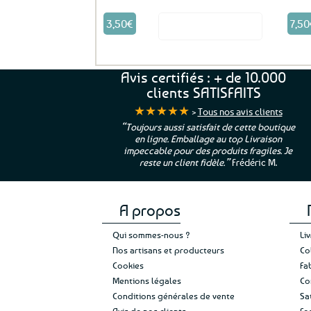
3,50
€
7,50
Voir le produit
Avis certifiés : + de 10.000
clients SATISFAITS
★★★★★
>
Tous nos avis clients
ur. La Bretagne à
“Toujours aussi satisfait de cette boutique
en ligne. Emballage au top Livraison
 moi qui suis si loin
impeccable pour des produits fragiles. Je
e”
Cathy P.
reste un client fidèle.”
Frédéric M.
A propos
Qui sommes-nous ?
Li
Nos artisans et producteurs
Co
Cookies
Fa
Mentions légales
Co
Conditions générales de vente
Sa