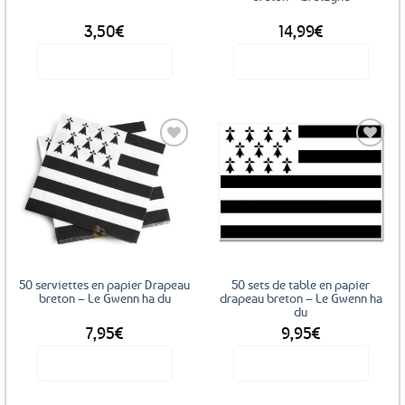
3,50
€
14,99
€
Voir le produit
Voir le produit
Ajouter
Ajouter
aux
aux
favoris
favoris
50 serviettes en papier Drapeau
50 sets de table en papier
breton – Le Gwenn ha du
drapeau breton – Le Gwenn ha
du
7,95
€
9,95
€
Voir le produit
Voir le produit