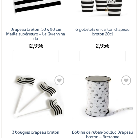
aux
aux
favoris
favoris
Drapeau breton 150 x 90 cm
6 gobelets en carton drapeau
Maille supérieure – Le Gwenn ha
breton 20cl
du
12,99
€
2,95
€
Voir le produit
Voir le produit
Ajouter
Ajouter
aux
aux
favoris
favoris
3 bougies drapeau breton
Bobine de ruban/bolduc Drapeau
breton – Bretagne