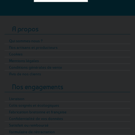
A propos
Qui sommes-nous ?
Nos artisans et producteurs
Cookies
Mentions légales
Conditions générales de vente
Avis de nos clients
Nos engagements
Livraison
Colis soignés et écologiques
Fabrication bretonne et française
Confidentialité de vos données
Satisfait ou remboursé
Formulaire de rétractation