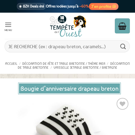
Passer
J’en profite 🐚
☀️ BZH Deals été
Offres iodées jusqu’à
–60%
au
contenu
🩷 CADEAU !
1 cadeau offert
dès 39€ d’achats
Voir cond. 🎁
MENU
📦 Livraison
En point relais dès
3,95€
seulement
Voir cond. 🚚
Recherche
pour :
ACCUEIL
/
DÉCORATION DE FÊTE ET TABLE BRETONNE / THÈME MER
/
DÉCORATION
DE TABLE BRETONNE
/
VAISSELLE JETABLE BRETONNE / BRETAGNE
Bougie d’anniversaire drapeau breton
Ajouter
aux