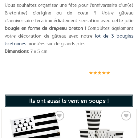
Vous souhaitez organiser une fête pour l'anniversaire d'un(e)
Breton(ne) d'origine ou de cœur ? Votre gâteau
d'anniversaire fera immédiatement sensation avec cette jolie
bougie en forme de drapeau breton
! Complétez également
votre décoration de gâteau avec notre
lot de 3 bougies
bretonnes
montées sur de grands pics.
Dimensions:
7 x 5 cm
Expédition le
Clients
Paiement
jour même
satisfaits
sécurisé
★★★★★
(voir conditions)
Ils ont aussi le vent en poupe !
Ajouter
Ajouter