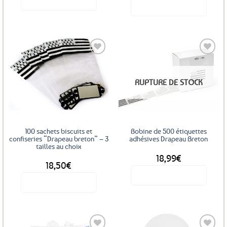
Voir le produit
initial
actuel
était :
est :
34,99€.
27,99€.
Ajouter
Ajouter
RUPTURE DE STOCK
aux
aux
favoris
favoris
100 sachets biscuits et
Bobine de 500 étiquettes
confiseries “Drapeau breton” – 3
adhésives Drapeau Breton
tailles au choix
18,99
€
DÈS
18,50
€
Voir le produit
Voir le produit
Ce
produit
a