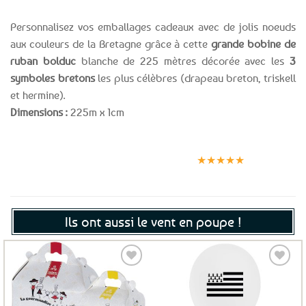
Personnalisez vos emballages cadeaux avec de jolis noeuds
aux couleurs de la Bretagne grâce à cette
grande bobine de
ruban bolduc
blanche de 225 mètres décorée avec les
3
symboles bretons
les plus célèbres (drapeau breton, triskell
et hermine).
Dimensions :
225m x 1cm
Expédition le
Clients
Paiement
jour même
satisfaits
sécurisé
★★★★★
(voir conditions)
Ils ont aussi le vent en poupe !
Ajouter
Ajouter