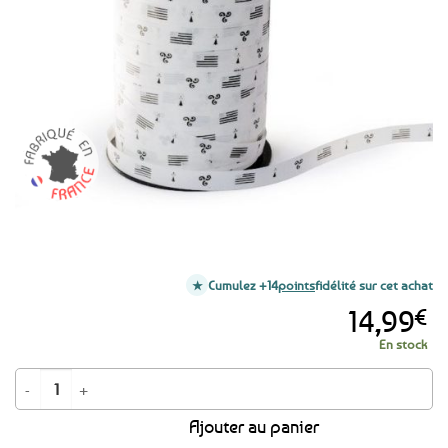
aux
favoris
Cumulez +14
points
fidélité sur cet achat
14,99
€
En stock
quantité de Bobine de ruban/bolduc Drapeau breton - Bretagne
Ajouter au panier