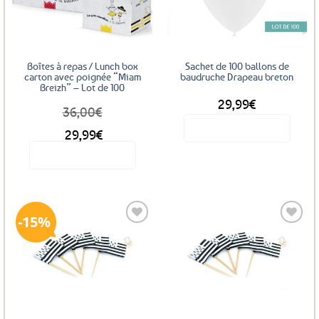
aux
aux
favoris
favoris
Boîtes à repas / Lunch box
Sachet de 100 ballons de
carton avec poignée “Miam
baudruche Drapeau breton
Breizh” – Lot de 100
29,99
€
DÈS
36,00
€
Voir le produit
DÈS
29,99
€
Voir le produit
Ce
produit
a
15%
plusieurs
variations.
Les
Ajouter
Ajouter
options
aux
aux
favoris
favoris
peuvent
être
choisies