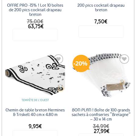
sur
OFFRE PRO -15% ! Lot 10 boîtes
200 pics cocktail drapeau
la
de 200 pics cocktail drapeau
breton
breton
page
75,00
€
7,50
€
du
Le
Le
63,75
€
produit
prix
prix
Voir le produit
Voir le produit
initial
actuel
était :
est :
75,00€.
63,75€.
20%
Ajouter
Ajouter
aux
aux
favoris
favoris
TEMPÊTE DE L'OUEST
Chemin de table breton Hermines
BON PLAN ! Boîte de 100 grands
& Triskell 40 cm x 4.80 m
sachets à confiseries “Bretagne”
– 30 x 14 cm
9,95
€
34,99
€
Le
Le
27,99
€
prix
prix
Voir le produit