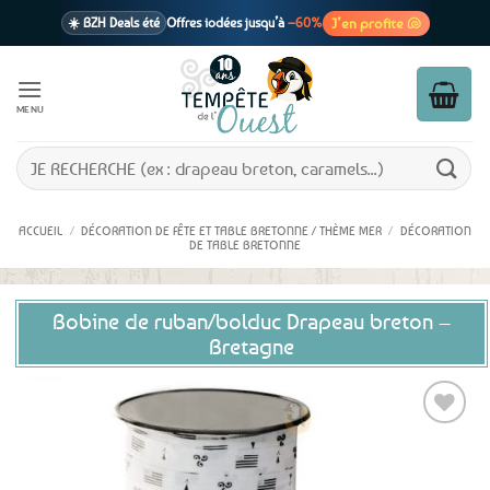
Passer
J’en profite 🐚
☀️ BZH Deals été
Offres iodées jusqu’à
–60%
au
contenu
🩷 CADEAU !
1 cadeau offert
dès 39€ d’achats
Voir cond. 🎁
MENU
📦 Livraison
En point relais dès
3,95€
seulement
Voir cond. 🚚
Recherche
pour :
ACCUEIL
/
DÉCORATION DE FÊTE ET TABLE BRETONNE / THÈME MER
/
DÉCORATION
DE TABLE BRETONNE
Bobine de ruban/bolduc Drapeau breton –
Bretagne
Ajouter