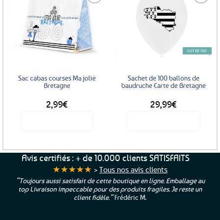
plusieurs
variations.
Les
Ajouter
Ajouter
options
aux
aux
favoris
favoris
peuvent
être
choisies
sur
Sac cabas courses Ma jolie
Sachet de 100 ballons de
la
Bretagne
baudruche Carte de Bretagne
page
2,99
€
29,99
€
du
produit
Voir le produit
Voir le produit
Avis certifiés : + de 10.000 clients SATISFAITS
★★★★★
>
Tous nos avis clients
“Toujours aussi satisfait de cette boutique en ligne. Emballage au
top Livraison impeccable pour des produits fragiles. Je reste un
client fidèle.”
Frédéric M.