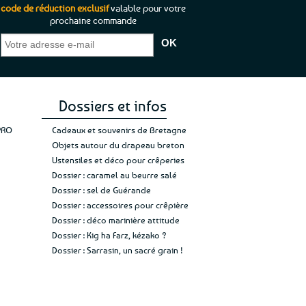
code de réduction exclusif
valable pour votre
prochaine commande
e je pouvais pas
“C’est agréable et tout aussi rassurant
“To
)
de constater qu’il n’y a pas de petite
l’ouest
de mon achat et
commande, mais un client à satisfaire.”
rapide
z rien”
Jade C.
Guy H.
Vive la
Dossiers et infos
PRO
Cadeaux et souvenirs de Bretagne
Objets autour du drapeau breton
Ustensiles et déco pour crêperies
Dossier : caramel au beurre salé
Dossier : sel de Guérande
Dossier : accessoires pour crêpière
Dossier : déco marinière attitude
Dossier : Kig ha Farz, kézako ?
Dossier : Sarrasin, un sacré grain !