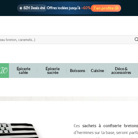
J’en profite 🐚
☀️ BZH Deals été
Offres iodées jusqu’à
–60%
🩷 CADEAU !
1 cadeau offert
dès 39€ d’achats
Voir cond. 🎁
📦 Livraison
En point relais dès
3,95€
seulement
Voir cond. 🚚
IO
Épicerie
Épicerie
Déco &
Boissons
Cuisine
salée
sucrée
accessoires
es “Drapeau breton” – 3 tailles au choix
Ces
sachets à confiserie bretons
d’hermines sur la base, seront parf