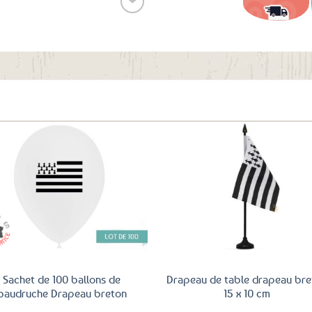
❤
Ajouter
aux
favoris
Ajouter
Ajo
aux
a
favoris
fav
Sachet de 100 ballons de
Drapeau de table drapeau bre
baudruche Drapeau breton
15 x 10 cm