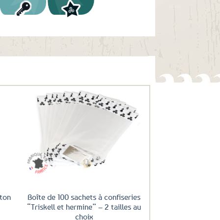
uter
Ajouter
ux
aux
oris
favoris
ton
Boîte de 100 sachets à confiseries
“Triskell et hermine” – 2 tailles au
choix