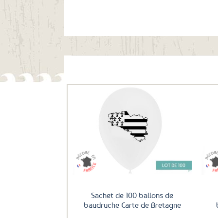
Ils ont aussi le vent en poupe !
Ajouter
aux
favoris
Sachet de 100 ballons de
baudruche Carte de Bretagne