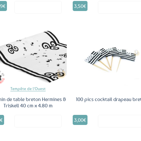
99
€
3,50
€
Voir le produit
Voir le produ
Ajouter
Ajo
aux
a
favoris
fav
Tempête de l'Ouest
in de table breton Hermines &
100 pics cocktail drapeau bre
Triskell 40 cm x 4.80 m
5
€
3,00
€
Voir le produit
Voir le produ