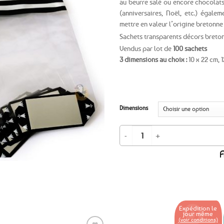
au beurre salé ou encore chocolats
(anniversaires, Noël, etc.) égale
Ajouter
mettre en valeur l’origine bretonne 
aux
favoris
Sachets transparents décors breto
Vendus par lot de
100 sachets
3 dimensions au choix :
10 x 22 cm, 1
Dimensions
quantité de 100 sachets biscuits et 
A
Expédition le
jour même
(voir conditions)