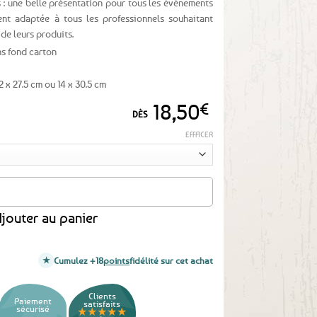
 : une belle présentation pour tous les événements
ment adaptée à tous les professionnels souhaitant
de leurs produits.
ns fond carton
2 x 27.5 cm ou 14 x 30.5 cm
18,50
€
DÈS
EFFACER
confiseries "Drapeau breton" - 3 tailles au choix
jouter au panier
Cumulez +18
points
fidélité sur cet achat
Clients
Paiement
satisfaits
sécurisé
★★★★★