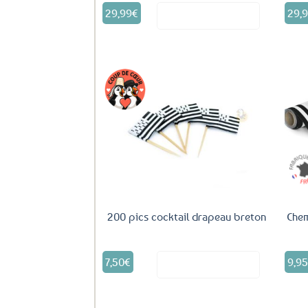
29,99
€
29,
Voir le produit
Ajouter
aux
favoris
200 pics cocktail drapeau breton
Chem
7,50
€
9,9
Voir le produit