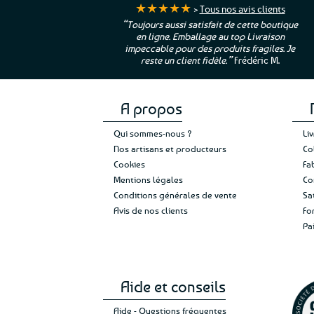
★★★★★
>
Tous nos avis clients
r. La Bretagne à
“Toujours aussi satisfait de cette boutique
en ligne. Emballage au top Livraison
oi qui suis si loin
impeccable pour des produits fragiles. Je
Cathy P.
reste un client fidèle.”
Frédéric M.
A propos
Qui sommes-nous ?
Li
Nos artisans et producteurs
Co
Cookies
Fa
Mentions légales
Co
Conditions générales de vente
Sa
Avis de nos clients
Fo
Pa
Aide et conseils
Aide - Questions fréquentes