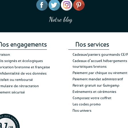
“J’ai mis 5 étoiles parce qu
“Une boutique que je recommande pour
en mettre 6 ;
leur sérieux, des bons et beaux produits
Notre blog
Je suis plus que satisfaite 
et une équipe à l’écoute :-)”
Patricia M.
de ma livraison. Ne change
Nos engagements
Nos services
vraison
Cadeaux/paniers gourmands CE/
lis soignés et écologiques
Cadeaux d’accueil hébergements
touristiques bretons
brication bretonne et française
Paiement par chèque ou virement
nfidentialité de vos données
Paiement mandat administratif
tisfait ou remboursé
Retrait gratuit sur Guingamp
rmulaire de rétractation
Evénements et cérémonies
iement sécurisé
Composez votre coffret
Les codes promo
Nos univers