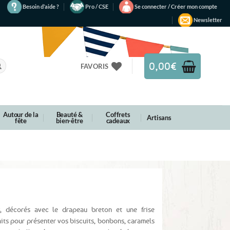
Besoin d’aide ?
Pro / CSE
Se connecter / Créer mon compte
Newsletter
0,00
€
FAVORIS
Autour de la
Beauté &
Coffrets
Artisans
fête
bien-être
cadeaux
, décorés avec le drapeau breton et une frise
aits pour présenter vos biscuits, bonbons, caramels