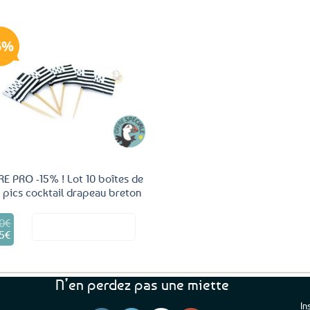
5%
Ajouter
aux
favoris
E PRO -15% ! Lot 10 boîtes de
 pics cocktail drapeau breton
0
€
Voir le produit
5
€
Le
al
rix
 :
ctuel
0€.
st :
N’en perdez pas une miette
3,75€.
In