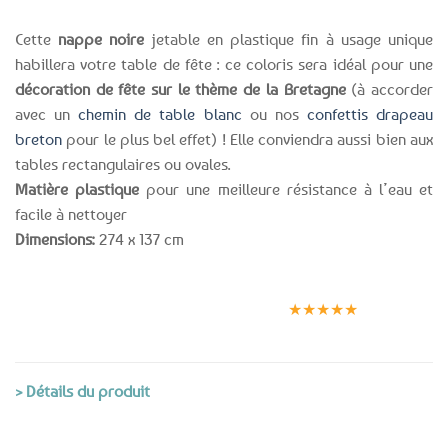
Cette
nappe noire
jetable en plastique fin à usage unique
habillera votre table de fête : ce coloris sera idéal pour une
décoration de fête sur le thème de la Bretagne
(à accorder
avec un
chemin de table blanc
ou nos
confettis drapeau
breton
pour le plus bel effet) ! Elle conviendra aussi bien aux
tables rectangulaires ou ovales.
Matière plastique
pour une meilleure résistance à l’eau et
facile à nettoyer
Dimensions:
274 x 137 cm
Expédition le
Clients
Paiement
jour même
satisfaits
sécurisé
★★★★★
(voir conditions)
> Détails du produit