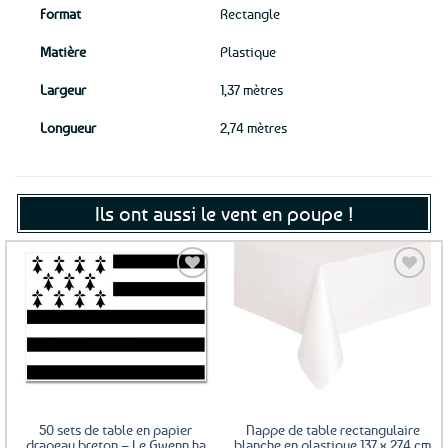
Format
Rectangle
Matière
Plastique
Largeur
1,37 mètres
Longueur
2,74 mètres
Ils ont aussi le vent en poupe !
Ajouter
Ajouter
aux
aux
favoris
favoris
50 sets de table en papier
Nappe de table rectangulaire
drapeau breton – Le Gwenn ha
blanche en plastique 137 x 274 cm