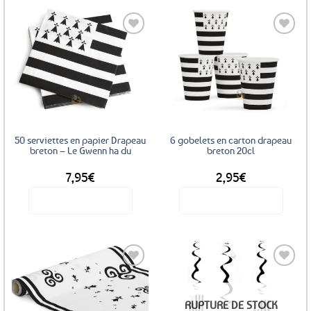
Ajouter
Ajouter
aux
aux
favoris
favoris
50 serviettes en papier Drapeau
6 gobelets en carton drapeau
breton – Le Gwenn ha du
breton 20cl
7,95
€
2,95
€
Voir le produit
Voir le produit
Ajouter
Ajouter
RUPTURE DE STOCK
aux
aux