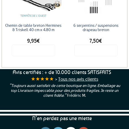
favoris
favoris
TEMPÊTE DE L'OUEST
Chemin de table breton Hermines
6 serpentins / suspensions
& Triskell 40 cm x 4.80 m
drapeau breton
9,95
€
7,50
€
Voir le produit
Voir le produit
Avis certifiés : + de 10.000 clients SATISFAITS
★★★★★
>
Tous nos avis clients
“Toujours aussi satisfait de cette boutique en ligne. Emballage au
top Livraison impeccable pour des produits fragiles. Je reste un
client fidèle.”
Frédéric M.
N’en perdez pas une miette