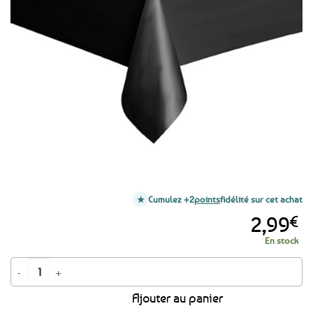
aux
favoris
Cumulez +2
points
fidélité sur cet achat
2,99
€
En stock
quantité de Nappe de table rectangulaire noire en plastique 137 x 274 cm
Ajouter au panier