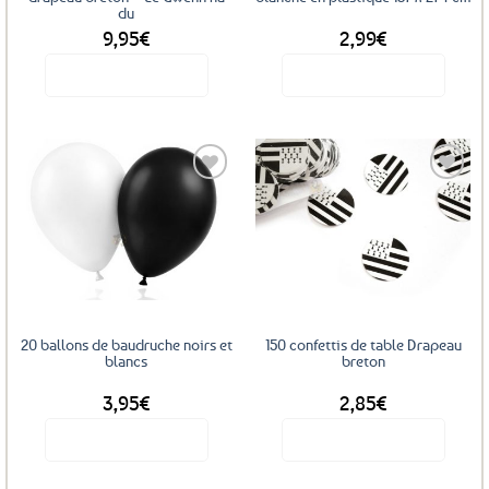
du
9,95
€
2,99
€
Voir le produit
Voir le produit
Ajouter
Ajouter
aux
aux
favoris
favoris
20 ballons de baudruche noirs et
150 confettis de table Drapeau
blancs
breton
3,95
€
2,85
€
Voir le produit
Voir le produit