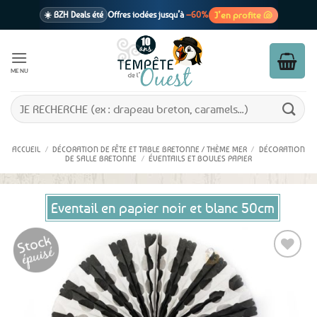
Passer
J’en profite 🐚
☀️ BZH Deals été
Offres iodées jusqu’à
–60%
au
contenu
🩷 CADEAU !
1 cadeau offert
dès 39€ d’achats
Voir cond. 🎁
MENU
📦 Livraison
En point relais dès
3,95€
seulement
Voir cond. 🚚
Recherche
pour :
ACCUEIL
/
DÉCORATION DE FÊTE ET TABLE BRETONNE / THÈME MER
/
DÉCORATION
DE SALLE BRETONNE
/
ÉVENTAILS ET BOULES PAPIER
Eventail en papier noir et blanc 50cm
Ajouter
aux