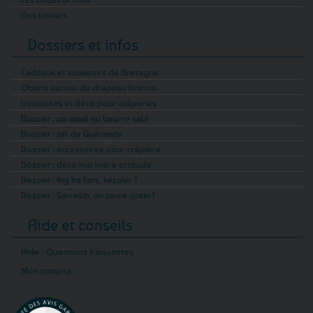
Nos univers
Dossiers et infos
Cadeaux et souvenirs de Bretagne
Objets autour du drapeau breton
Ustensiles et déco pour crêperies
Dossier : caramel au beurre salé
Dossier : sel de Guérande
Dossier : accessoires pour crêpière
Dossier : déco marinière attitude
Dossier : Kig ha Farz, kézako ?
Dossier : Sarrasin, un sacré grain !
Aide et conseils
Aide - Questions fréquentes
Mon compte