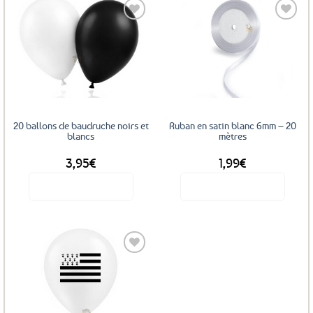
Ajouter
Ajouter
aux
aux
favoris
favoris
20 ballons de baudruche noirs et
Ruban en satin blanc 6mm – 20
blancs
mètres
3,95
€
1,99
€
Voir le produit
Voir le produit
Ajouter
aux
favoris