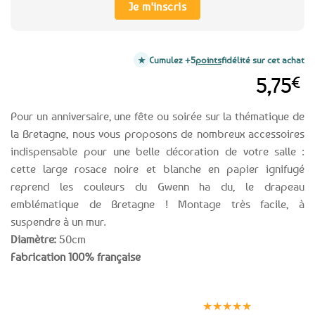
Je m'inscris
Cumulez +5
points
fidélité sur cet achat
5,75
€
Pour un anniversaire, une fête ou soirée sur la thématique de
la Bretagne, nous vous proposons de nombreux accessoires
indispensable pour une belle décoration de votre salle :
cette large rosace noire et blanche en papier ignifugé
reprend les couleurs du Gwenn ha du, le drapeau
emblématique de Bretagne ! Montage très facile, à
suspendre à un mur.
Diamètre:
50cm
Fabrication 100% française
Expédition le
Clients
Paiement
jour même
satisfaits
sécurisé
★★★★★
(voir conditions)