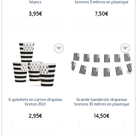
blancs
bretons 5 mètres en plastique
3,95
€
7,50
€
Voir le produit
Voir le produit
Ajouter
Ajouter
aux
aux
favoris
favoris
6 gobelets en carton drapeau
Grande banderole drapeaux
breton 20cl
bretons 10 mètres en plastique
2,95
€
14,50
€
Voir le produit
Voir le produit