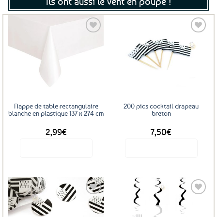
Ils ont aussi le vent en poupe !
Ajouter
Ajouter
aux
aux
favoris
favoris
Nappe de table rectangulaire
200 pics cocktail drapeau
blanche en plastique 137 x 274 cm
breton
2,99
€
7,50
€
Voir le produit
Voir le produit
Ajouter
Ajouter