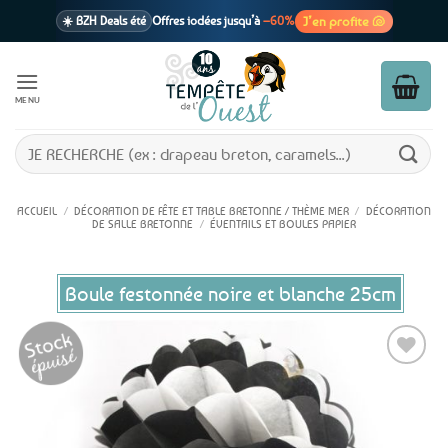
Passer
J’en profite 🐚
☀️ BZH Deals été
Offres iodées jusqu’à
–60%
au
contenu
🩷 CADEAU !
1 cadeau offert
dès 39€ d’achats
Voir cond. 🎁
MENU
📦 Livraison
En point relais dès
3,95€
seulement
Voir cond. 🚚
Recherche
pour :
ACCUEIL
/
DÉCORATION DE FÊTE ET TABLE BRETONNE / THÈME MER
/
DÉCORATION
DE SALLE BRETONNE
/
ÉVENTAILS ET BOULES PAPIER
Boule festonnée noire et blanche 25cm
Ajouter
aux