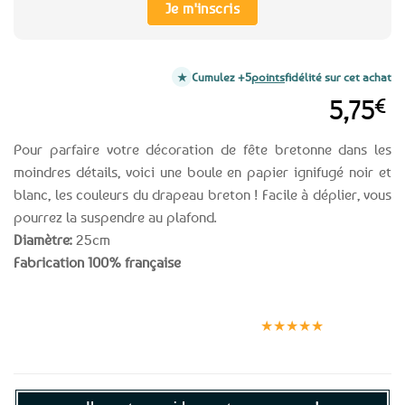
Je m'inscris
Cumulez +5
points
fidélité sur cet achat
5,75
€
Pour parfaire votre décoration de fête bretonne dans les
moindres détails, voici une boule en papier ignifugé noir et
blanc, les couleurs du drapeau breton ! Facile à déplier, vous
pourrez la suspendre au plafond.
Diamètre:
25cm
Fabrication 100% française
Expédition le
Clients
Paiement
jour même
satisfaits
sécurisé
★★★★★
(voir conditions)