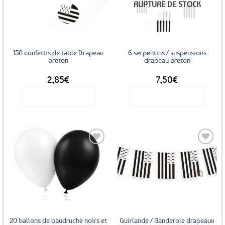
RUPTURE DE STOCK
aux
aux
favoris
favoris
150 confettis de table Drapeau
6 serpentins / suspensions
breton
drapeau breton
2,85
€
7,50
€
Voir le produit
Voir le produit
Ajouter
Ajouter
aux
aux
favoris
favoris
20 ballons de baudruche noirs et
Guirlande / Banderole drapeaux