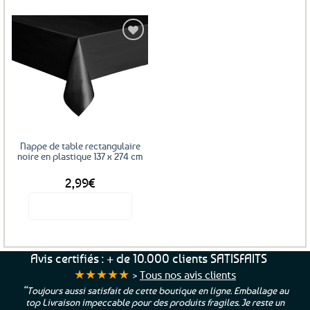
Ajouter
aux
favoris
Nappe de table rectangulaire
noire en plastique 137 x 274 cm
2,99
€
Voir le produit
Avis certifiés : + de 10.000 clients SATISFAITS
★★★★★
>
Tous nos avis clients
“Toujours aussi satisfait de cette boutique en ligne. Emballage au
top Livraison impeccable pour des produits fragiles. Je reste un