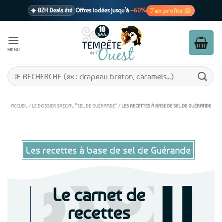
Passer
J’en profite 🐚
☀️ BZH Deals été
Offres iodées jusqu’à
–60%
au
contenu
🩷 CADEAU !
1 cadeau offert
dès 39€ d’achats
Voir cond. 🎁
MENU
📦 Livraison
En point relais dès
3,95€
seulement
Voir cond. 🚚
Recherche
pour :
ACCUEIL
/
LE DOSSIER SPÉCIAL “SEL DE GUÉRANDE”
/
LES RECETTES À BASE DE SEL DE GUÉRANDE
Les recettes à base de sel de Guérande
Le carnet de
recettes