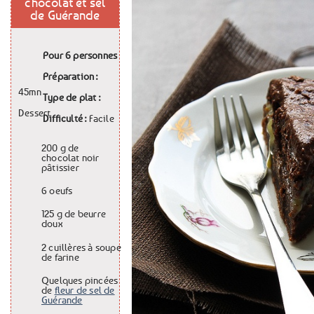
chocolat et sel
de Guérande
Pour
6 personnes
Préparation :
45mn
Type de plat :
Dessert
Difficulté :
Facile
200 g
de
chocolat noir
pâtissier
6
oeufs
125 g
de
beurre
doux
2 cuillères à soupe
de
farine
Quelques pincées
de
fleur de sel de
Guérande