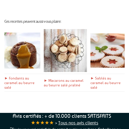
Ces recettes peuvent aussi vous plaire:
► Fondants au
► Sablés au
► Macarons au caramel
caramel au beurre
caramel au beurre
au beurre salé praliné
salé
salé
Avis certifiés : + de 10.000 clients SATISFAITS
★★★★★
>
Tous nos avis clients