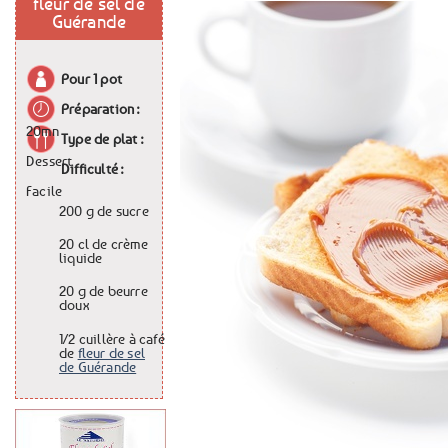
fleur de sel de
Guérande
Pour
1 pot
Préparation :
20mn
Type de plat :
Dessert
Difficulté :
Facile
200 g
de
sucre
20 cl
de
crème
liquide
20 g
de
beurre
doux
1/2 cuillère à café
de
fleur de sel
de Guérande