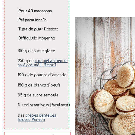
Pour
40 macarons
Préparation :
1h
Type de plat :
Dessert
Difficulté :
Moyenne
310 g
de
sucre glace
250 g
de
caramel au beurre
salé praliné L’Ambr’1
190 g
de
poudre d’amande
150 g
de
blancs d’oeufs
95 g
de
sucre semoule
Du
colorant brun
(facultatif)
Des
crêpes dentelles
Isidore Penven