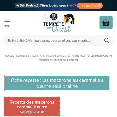
Passer
J’en profite 🐚
☀️ BZH Deals été
Offres iodées jusqu’à
–60%
au
contenu
🩷 CADEAU !
1 cadeau offert
dès 39€ d’achats
Voir cond. 🎁
MENU
📦 Livraison
En point relais dès
3,95€
seulement
Voir cond. 🚚
Recherche
pour :
ACCUEIL
/
LE DOSSIER SPÉCIAL “CARAMEL AU BEURRE SALÉ”
/
FICHE RECETTE : LES MACARONS AU
CARAMEL AU BEURRE SALÉ PRALINÉ
Fiche recette : les macarons au caramel au
beurre salé praliné
Recette des macarons
caramel beurre
salé/praliné