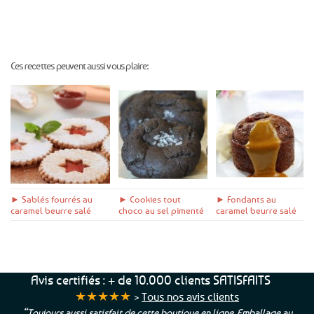
Ces recettes peuvent aussi vous plaire:
► Sablés fourrés au
► Cookies tout
► Fondants au
caramel beurre salé
choco au sel pimenté
caramel beurre salé
Avis certifiés : + de 10.000 clients SATISFAITS
★★★★★
>
Tous nos avis clients
“Toujours aussi satisfait de cette boutique en ligne. Emballage au