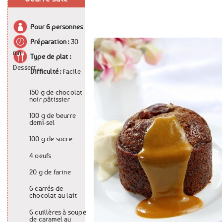
Pour
6 personnes
Préparation :
30
mn
Type de plat :
Dessert
Difficulté :
Facile
150 g
de
chocolat
noir pâtissier
100 g
de
beurre
demi-sel
100 g
de
sucre
4
oeufs
20 g
de
farine
6 carrés
de
chocolat au lait
6 cuillères à soupe
de
caramel au