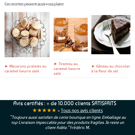
Ces recettes peuvent aussi vous plaire:
► Tiramisu au
► Macarons pralinés au
► Gâteau au chocolat
caramel beurre
caramel beurre salé
à la fleur de sel
salé
Avis certifiés : + de 10.000 clients SATISFAITS
★★★★★
>
Tous nos avis clients
“Toujours aussi satisfait de cette boutique en ligne. Emballage au
top Livraison impeccable pour des produits fragiles. Je reste un
client fidèle.”
Frédéric M.