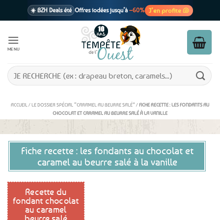
Passer
J’en profite 🐚
☀️ BZH Deals été
Offres iodées jusqu’à
–60%
au
contenu
🩷 CADEAU !
1 cadeau offert
dès 39€ d’achats
Voir cond. 🎁
MENU
📦 Livraison
En point relais dès
3,95€
seulement
Voir cond. 🚚
Recherche
pour :
ACCUEIL
/
LE DOSSIER SPÉCIAL “CARAMEL AU BEURRE SALÉ”
/
FICHE RECETTE : LES FONDANTS AU
CHOCOLAT ET CARAMEL AU BEURRE SALÉ À LA VANILLE
Fiche recette : les fondants au chocolat et
caramel au beurre salé à la vanille
Recette du
fondant chocolat
au caramel
beurre salé