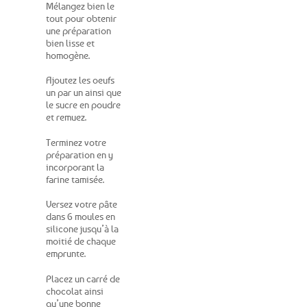
Mélangez bien le
tout pour obtenir
une préparation
bien lisse et
homogène.
Ajoutez les oeufs
un par un ainsi que
le sucre en poudre
et remuez.
Terminez votre
préparation en y
incorporant la
farine tamisée.
Versez votre pâte
dans 6 moules en
silicone jusqu’à la
moitié de chaque
emprunte.
Placez un carré de
chocolat ainsi
qu’une bonne