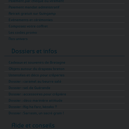
Paiement par chèque ou virement
Paiement mandat administratif
Retrait gratuit sur Guingamp
Evénements et cérémonies
Composez votre coffret
Les codes promo
Nos univers
Dossiers et infos
Cadeaux et souvenirs de Bretagne
Objets autour du drapeau breton
Ustensiles et déco pour crêperies
Dossier : caramel au beurre salé
Dossier : sel de Guérande
Dossier : accessoires pour crêpière
Dossier : déco marinière attitude
Dossier : Kig ha Farz, kézako ?
Dossier : Sarrasin, un sacré grain !
Aide et conseils