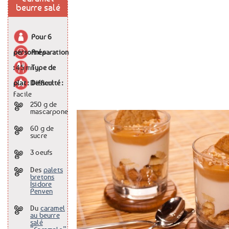
beurre salé
Pour
6
personnes
Préparation
:
45 mn
Type de
plat :
Dessert
Difficulté :
Facile
250 g
de
mascarpone
60 g
de
sucre
3
oeufs
Des
palets
bretons
Isidore
Penven
Du
caramel
au beurre
salé