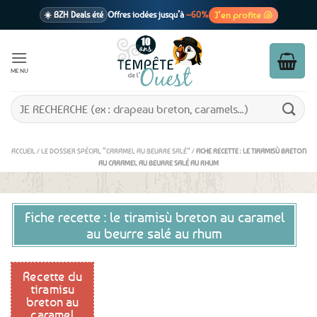
Passer
J’en profite 🐚
☀️ BZH Deals été
Offres iodées jusqu’à
–60%
au
contenu
🩷 CADEAU !
1 cadeau offert
dès 39€ d’achats
Voir cond. 🎁
MENU
📦 Livraison
En point relais dès
3,95€
seulement
Voir cond. 🚚
Recherche
pour :
ACCUEIL
/
LE DOSSIER SPÉCIAL “CARAMEL AU BEURRE SALÉ”
/
FICHE RECETTE : LE TIRAMISÙ BRETON
AU CARAMEL AU BEURRE SALÉ AU RHUM
Fiche recette : le tiramisù breton au caramel
au beurre salé au rhum
Recette du
tiramisu
breton au
caramel