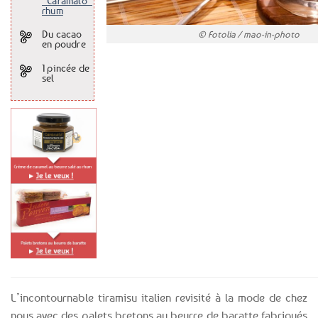
“Caramalo”
rhum
Du
cacao
© Fotolia / mao-in-photo
en poudre
1 pincée
de
sel
L’incontournable tiramisu italien revisité à la mode de chez
nous avec des palets bretons au beurre de baratte fabriqués