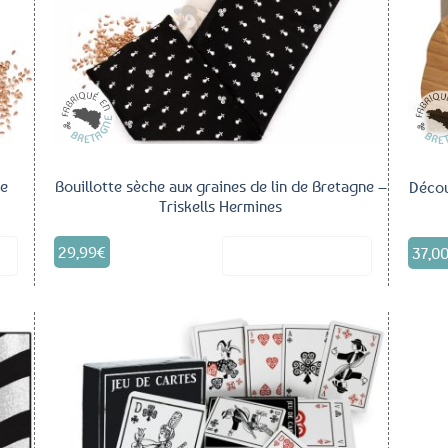
de
Bouillotte sèche aux graines de lin de Bretagne –
Décou
Triskells Hermines
29,99
€
37,0
it
Voir le produit
outer
Ajouter
aux
aux
voris
favoris