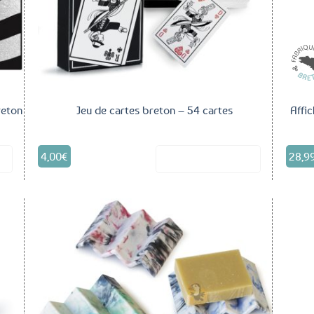
reton
Jeu de cartes breton – 54 cartes
Affi
4,00
€
28,9
it
Voir le produit
outer
Ajouter
aux
aux
voris
favoris