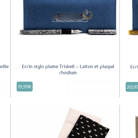
aux
aux
voris
favoris
eille
Ecrin stylo plume Triskell – Laiton et plaqué
Ecr
rhodium
19,99
€
20,9
it
Voir le produit
outer
Ajouter
aux
aux
voris
favoris