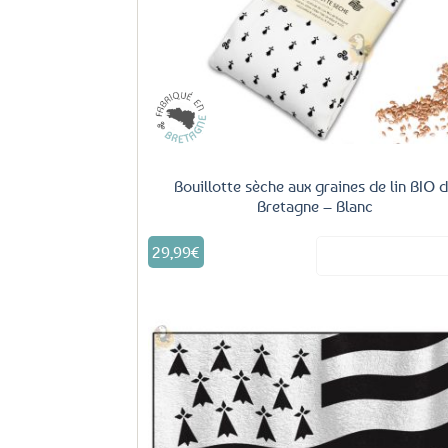
Bouillotte sèche aux graines de lin BIO 
Bretagne – Blanc
29,99
€
Voir le produ
Aj
fa