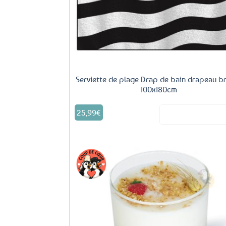
Serviette de plage Drap de bain drapeau b
100x180cm
25,99
€
Voir le produ
Aj
fa