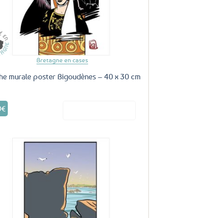
Bretagne en cases
che murale poster Bigoudènes – 40 x 30 cm
9
€
Voir le produit
Ajouter
aux
favoris