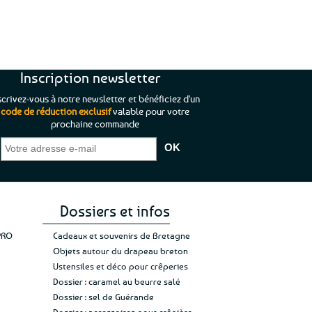
Inscription newsletter
scrivez-vous à notre newsletter et bénéficiez d'un
code de réduction exclusif
valable pour votre
prochaine commande
que je pouvais pas
“C’est agréable et tout aussi rassurant
“
 ;)
de constater qu’il n’y a pas de petite
l’oue
e de mon achat et
commande, mais un client à satisfaire.”
rapid
gez rien”
Jade C.
Guy H.
Vive 
Dossiers et infos
PRO
Cadeaux et souvenirs de Bretagne
Objets autour du drapeau breton
Ustensiles et déco pour crêperies
Dossier : caramel au beurre salé
Dossier : sel de Guérande
Dossier : accessoires pour crêpière