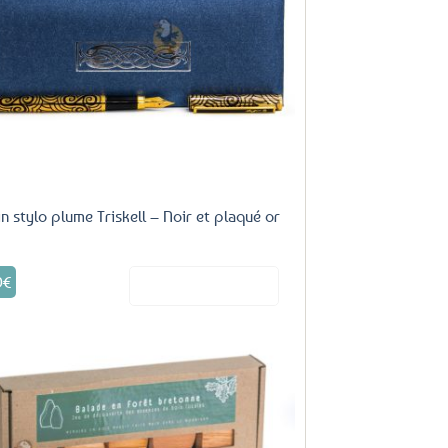
aux
favoris
in stylo plume Triskell – Noir et plaqué or
9
€
Voir le produit
Ajouter
aux
favoris