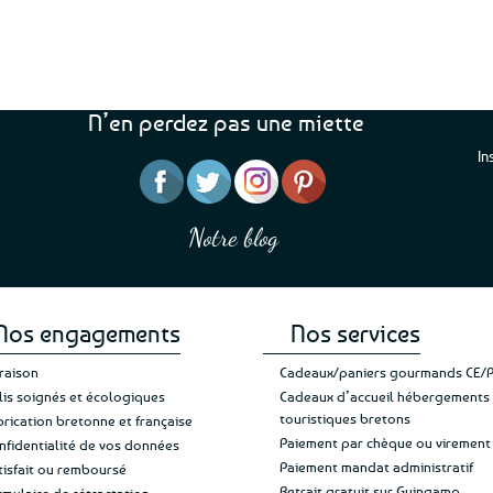
N’en perdez pas une miette
In
“J’ai mis 5 étoiles parce 
“Une boutique que je recommande pour
en mettre 6
leur sérieux, des bons et beaux produits
Notre blog
Je suis plus que satisfait
et une équipe à l’écoute :-)”
Patricia M.
de ma livraison. Ne chan
Nos engagements
Nos services
vraison
Cadeaux/paniers gourmands CE/
lis soignés et écologiques
Cadeaux d’accueil hébergements
touristiques bretons
brication bretonne et française
Paiement par chèque ou virement
nfidentialité de vos données
Paiement mandat administratif
tisfait ou remboursé
Retrait gratuit sur Guingamp
rmulaire de rétractation