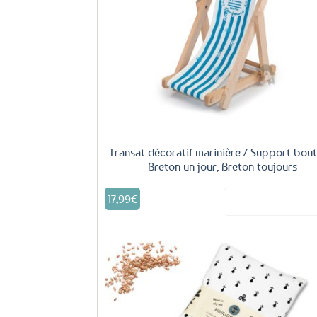
fa
Transat décoratif marinière / Support bout
Breton un jour, Breton toujours
17,99
€
Voir le produ
Aj
fa