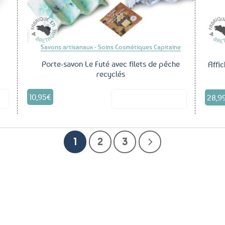
Savons artisanaux - Soins Cosmétiques Capitaine
Porte-savon Le Futé avec filets de pêche
Affi
recyclés
10,95
€
28,9
it
Voir le produit
1
2
3
Service Client
Paiements
Sécurisés
100%
à votre écoute !