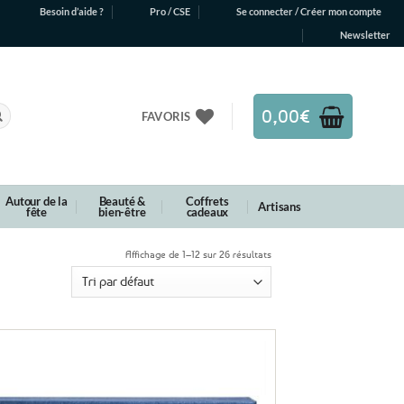
Besoin d’aide ?
Pro / CSE
Se connecter / Créer mon compte
Newsletter
0,00
€
FAVORIS
Autour de la
Beauté &
Coffrets
Artisans
fête
bien-être
cadeaux
Affichage de 1–12 sur 26 résultats
Ajouter