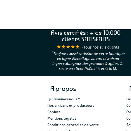
Avis certifiés : + de 10.000
clients SATISFAITS
★★★★★
>
Tous nos avis clients
ur. La Bretagne à
“Toujours aussi satisfait de cette boutique
en ligne. Emballage au top Livraison
 moi qui suis si loin
impeccable pour des produits fragiles. Je
e”
Cathy P.
reste un client fidèle.”
Frédéric M.
A propos
Qui sommes-nous ?
Li
Nos artisans et producteurs
Co
Cookies
Fa
Mentions légales
Co
Conditions générales de vente
Sa
Avis de nos clients
Fo