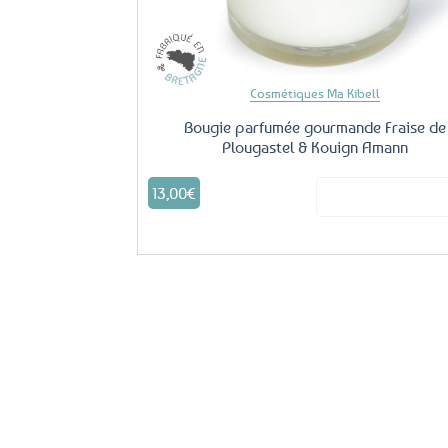
Cosmétiques Ma Kibell
Bougie parfumée gourmande Fraise de
Plougastel & Kouign Amann
13,00
€
Voir le produ
Offerte
Livraison
dès
69€ d’achats