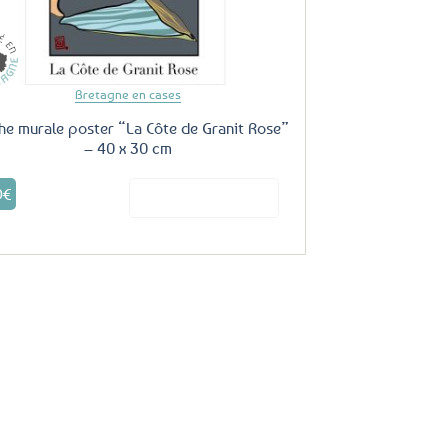
Bretagne en cases
che murale poster “La Côte de Granit Rose”
– 40 x 30 cm
9
€
Voir le produit
Satisfaits
Clients
★★★★★