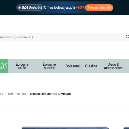
J’en profite 🐚
☀️ BZH Deals été
Offres iodées jusqu’à
–60%
🩷 CADEAU !
1 cadeau offert
dès 39€ d’achats
Voir cond. 🎁
📦 Livraison
En point relais dès
3,95€
seulement
Voir cond. 🚚
IO
Épicerie
Épicerie
Déco &
Boissons
Cuisine
salée
sucrée
accessoires
adeaux décoration / maison
EIL
/
NOËL BRETON
/
CADEAUX DÉCORATION / MAISON
outer
Ajouter