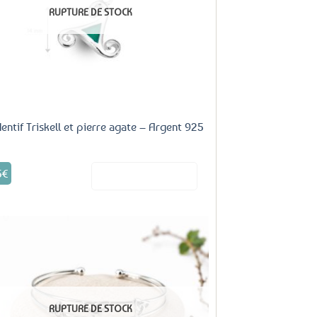
RUPTURE DE STOCK
la
page
du
produit
entif Triskell et pierre agate – Argent 925
5
€
Voir le produit
Ajouter
aux
favoris
RUPTURE DE STOCK