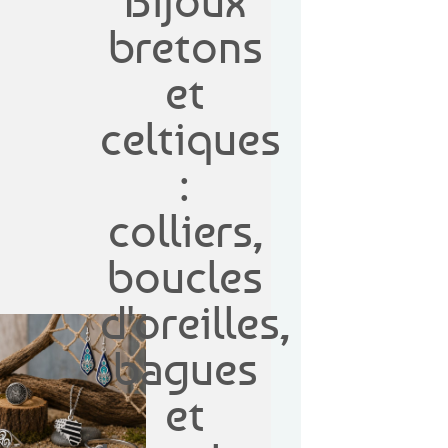
Bijoux
bretons
et
celtiques
:
colliers,
boucles
d'oreilles,
bagues
et