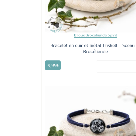
Bijoux Brocéliande Spirit
Bracelet en cuir et métal Triskell – Sceau
Brocéliande
19,99
€
Voir le produ
Aj
fa