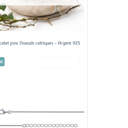
celet jonc Noeuds celtiques – Argent 925
0
€
Voir le produit
Ajouter
aux
favoris