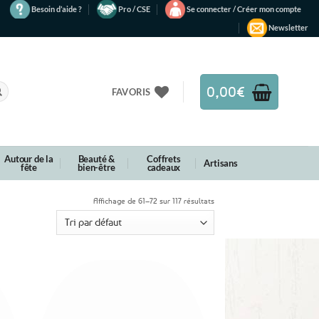
Besoin d’aide ?
Pro / CSE
Se connecter / Créer mon compte
Newsletter
0,00
€
FAVORIS
Autour de la
Beauté &
Coffrets
Artisans
fête
bien-être
cadeaux
Affichage de 61–72 sur 117 résultats