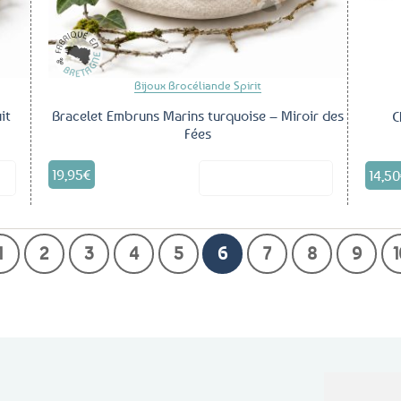
Bijoux Brocéliande Spirit
it
Bracelet Embruns Marins turquoise – Miroir des
C
Fées
19,95
€
14,50
it
Voir le produit
1
2
3
4
5
6
7
8
9