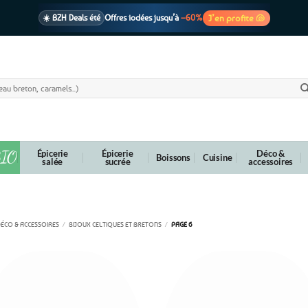
J’en profite 🐚
☀️ BZH Deals été
Offres iodées jusqu’à
–60%
🩷 CADEAU !
1 cadeau offert
dès 39€ d’achats
Voir cond. 🎁
📦 Livraison
En point relais dès
3,95€
seulement
Voir cond. 🚚
IO
Épicerie
Épicerie
Déco &
Boissons
Cuisine
salée
sucrée
accessoires
Bijoux celtiques et bretons
ÉCO & ACCESSOIRES
/
BIJOUX CELTIQUES ET BRETONS
/
PAGE 6