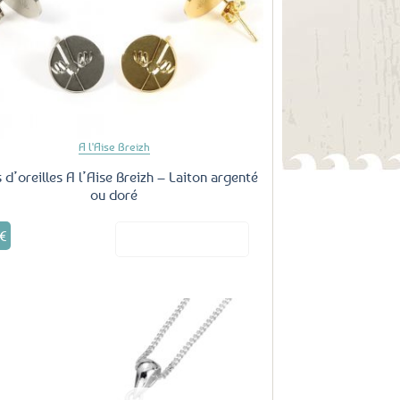
favoris
A l'Aise Breizh
 d’oreilles A l’Aise Breizh – Laiton argenté
ou doré
Ce
€
Voir le produit
produit
a
plusieurs
variations.
Les
options
peuvent
être
Ajouter
aux
choisies
favoris
sur