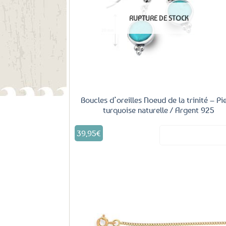
fa
RUPTURE DE STOCK
Boucles d’oreilles Noeud de la trinité – Pi
turquoise naturelle / Argent 925
39,95
€
Voir le produ
Aj
fa