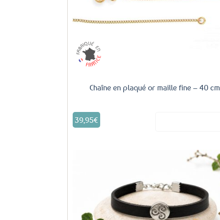
Chaîne en plaqué or maille fine – 40 cm
39,95
€
Voir le produ
Aj
fa