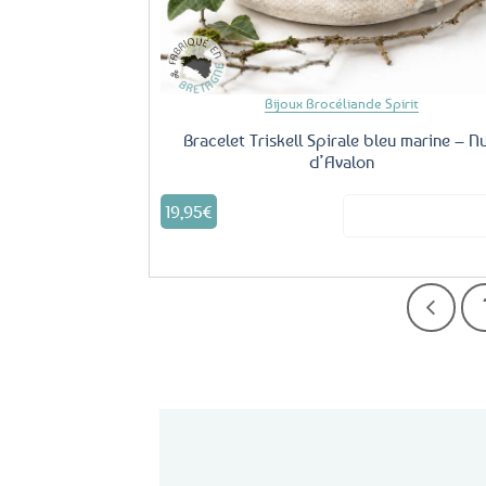
Bijoux Brocéliande Spirit
Bracelet Triskell Spirale bleu marine – Nu
d’Avalon
19,95
€
Voir le produ