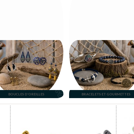
BOUCLES D'OREILLES
BRACELETS ET GOURMETTES
outer
Ajouter
aux
aux