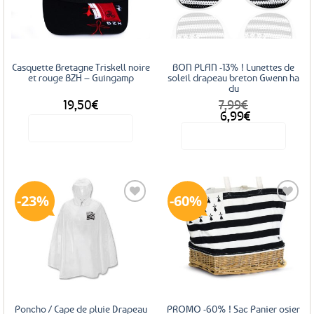
aux
aux
favoris
favoris
Casquette Bretagne Triskell noire
BON PLAN -13% ! Lunettes de
et rouge BZH – Guingamp
soleil drapeau breton Gwenn ha
du
19,50
€
7,99
€
Le
Le
6,99
€
prix
prix
Voir le produit
Voir le produit
initial
actuel
était :
est :
7,99€.
6,99€.
23%
60%
Ajouter
Ajouter
aux
aux
favoris
favoris
Poncho / Cape de pluie Drapeau
PROMO -60% ! Sac Panier osier