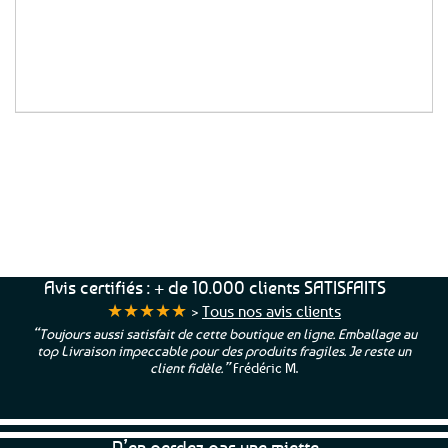
une touche bretonne ! Moderne ou classique,
du drapeau breton aux symboles celtiques
en passant par la marinière, nos accessoires
bretons s’adaptent à tous les styles et tous
les goûts.
Service Client
Livraison
Paiements
Clients
Offerte
Sécurisés
Satisfaits
dès
100%
à votre écoute !
69€ d’achats
★★★★★
Avis certifiés : + de 10.000 clients SATISFAITS
★★★★★
>
Tous nos avis clients
“Toujours aussi satisfait de cette boutique en ligne. Emballage au
top Livraison impeccable pour des produits fragiles. Je reste un
client fidèle.”
Frédéric M.
N’en perdez pas une miette