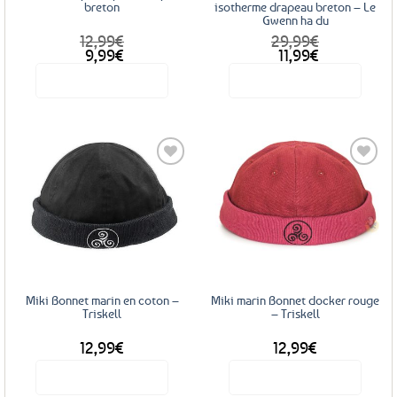
breton
isotherme drapeau breton – Le
Gwenn ha du
12,99
€
29,99
€
Le
Le
Le
Le
9,99
€
11,99
€
prix
prix
prix
prix
Voir le produit
Voir le produit
initial
actuel
initial
actuel
était :
est :
était :
est :
12,99€.
9,99€.
29,99€.
11,99€.
Ajouter
Ajouter
aux
aux
favoris
favoris
Miki Bonnet marin en coton –
Miki marin Bonnet docker rouge
Triskell
– Triskell
12,99
€
12,99
€
Voir le produit
Voir le produit