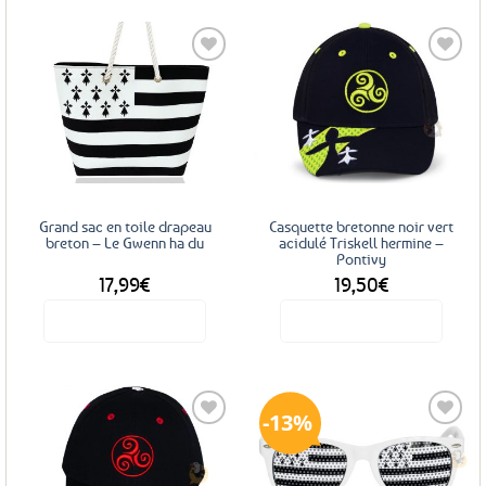
Ajouter
Ajouter
aux
aux
favoris
favoris
Grand sac en toile drapeau
Casquette bretonne noir vert
breton – Le Gwenn ha du
acidulé Triskell hermine –
Pontivy
17,99
€
19,50
€
Voir le produit
Voir le produit
13%
Ajouter
Ajouter