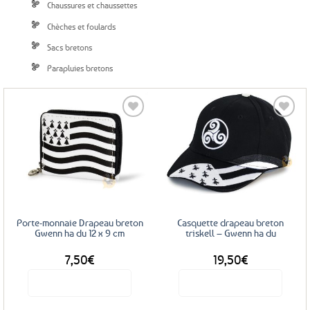
Chaussures et chaussettes
Chèches et foulards
Sacs bretons
Parapluies bretons
Ajouter
Ajouter
aux
aux
favoris
favoris
Porte-monnaie Drapeau breton
Casquette drapeau breton
Gwenn ha du 12 x 9 cm
triskell – Gwenn ha du
7,50
€
19,50
€
Voir le produit
Voir le produit