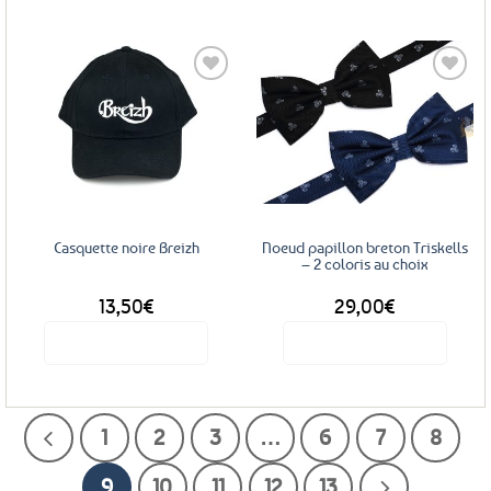
Ajouter
Ajouter
aux
aux
favoris
favoris
Casquette noire Breizh
Noeud papillon breton Triskells
– 2 coloris au choix
13,50
€
29,00
€
Voir le produit
Voir le produit
Ce
produit
a
1
2
3
…
6
7
8
plusieurs
variations.
9
10
11
12
13
Les