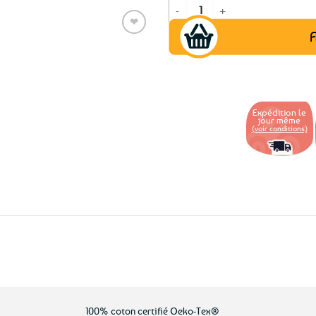
quantité de Tissu breton coton Bréh
❤
A
Ajouter
aux
favoris
Expédition le
jour même
(voir conditions)
100% coton certifié Oeko-Tex®