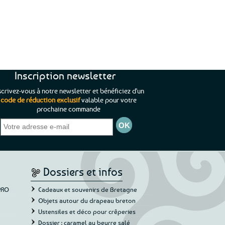
Inscription newsletter
scrivez-vous à notre newsletter et bénéficiez d'un
code de réduction exclusif
valable pour votre
prochaine commande
se de Bretagne confinée loin de l’océan,
“Que du bonheur. La Bretag
cie de retrouver les articles aux parfums
portée de mains moi qui suis s
s bien protégés des remous du transport
ur écrin bien calfeutré pour une évasion
d’elle”
Cathy P.
 quotidien. Merci à vous et continuez
longtemps”
Natacha L.
Dossiers et infos
PRO
Cadeaux et souvenirs de Bretagne
Objets autour du drapeau breton
Ustensiles et déco pour crêperies
Dossier : caramel au beurre salé