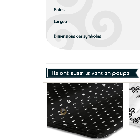
Poids
Largeur
Dimensions des symboles
Ils ont aussi le vent en poupe !
Ajouter
aux
favoris