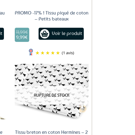
eau
PROMO -17% ! Tissu piqué de coton
– Petits bateaux
11,99
€
Le
it
Voir le produit
prix
9,99
€
Le
initial
prix
était :
actuel
11,99€.
(1 avis)
est :
9,99€.
uter
ux
oris
RUPTURE DE STOCK
ne
Tissu breton en coton Hermines – 2