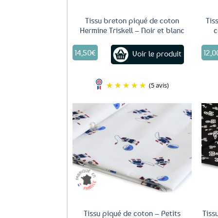
Tissu breton piqué de coton
Tis
Hermine Triskell – Noir et blanc
c
14,50
€
12,0
Voir le produit
(5 avis)
Ajouter
aux
favoris
Tissu piqué de coton – Petits
Tiss