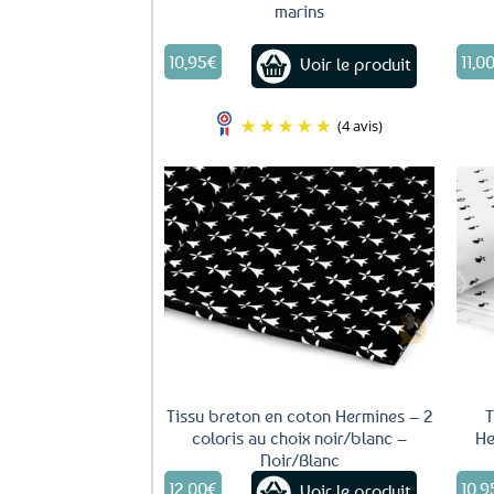
marins
10,95
€
11,0
Voir le produit
(4 avis)
Tissu breton en coton Hermines – 2
T
coloris au choix noir/blanc –
He
Noir/Blanc
12,00
€
10,9
Voir le produit