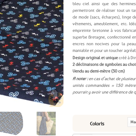
bleu ciel ainsi que des hermine
Ajouter
permettront de réaliser tout un ta
aux
de mode (sacs, écharpes), linge de
favoris
vêtements, ameublement, etc. Idé
empreinte bretonne à vos fabrica
superbe Bretagne, confectionné e
encres non nocives pour la peau,
maniable et pour un toucher agréab
Design original et unique
créé à Di
2 déclinaisons de symboles au choi
Vendu au demi-mètre (50 cm)
A noter :
en cas d’achat de plusieurs
unités commandées = 1.50 mètres
pourrait y avoir une différence de 
Coloris