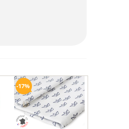
17%
uter
Ajouter
ux
aux
oris
favoris