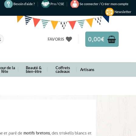
Besoin d’aide ?
Pro / CSE
Se connecter / Créer mon compte
Newsletter
0,00
€
FAVORIS
our de la
Beauté &
Coffrets
Artisans
fête
bien-être
cadeaux
ne et paré de
motifs bretons
, des triskells blancs et