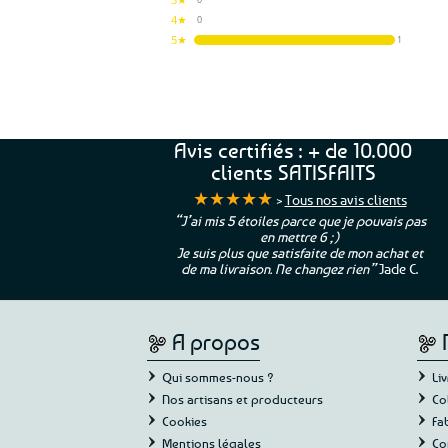
4★
0
5★
1
Avis certifiés : + de 10.000
clients SATISFAITS
★★★★★
>
Tous nos avis clients
“J’ai mis 5 étoiles parce que je pouvais pas
“C’est agréable et tout a
en mettre 6 ;)
de constater qu’il n’y a 
Je suis plus que satisfaite de mon achat et
commande, mais un client 
de ma livraison. Ne changez rien”
Jade C.
Guy H.
A propos
Qui sommes-nous ?
Li
Nos artisans et producteurs
Co
Cookies
Fa
Mentions légales
Co