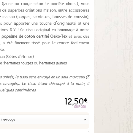
s (jaune ou rouge selon le modèle choisi), vous
s de superbes créations maison, entre accessoires
 maison (nappes, serviettes, housses de coussin),
al pour apporter une touche d’originalité et une
tions DIY ! Ce tissu original en hommage à notre
n
popeline de coton certifié Oeko-Tex
et avec des
 a été finement tissé pour le rendre facilement
le.
nan (Côtes d’Armor)
x :
hermines rouges ou hermines jaunes
 unités, le tissu sera envoyé en un seul morceau (3
 envoyés). Le tissu étant découpé à la main, il
quelques centimètres.
12,50
€
EFFACER