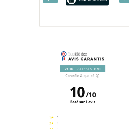
VOIR L'ATTESTATION
Contrôle & qualité
10
/
10
Basé sur 1 avis
1★
0
2★
0
3★
0