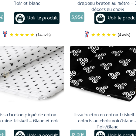
Noir et blanc
drapeau breton au mètre – 
décors au choix
Ce
0
€
3,95
€
Voir le produit
Voir le produ
produit
a
plusieurs
(14 avis)
(4 avis)
variations.
Les
options
peuvent
être
Ajouter
aux
choisies
favoris
sur
la
page
du
produit
issu breton piqué de coton
Tissu breton en coton Triskell
rmine Triskell – Blanc et noir
coloris au choix noir/blanc 
Noir/Blanc
5
€
12,00
€
Voir le produit
Voir le produ