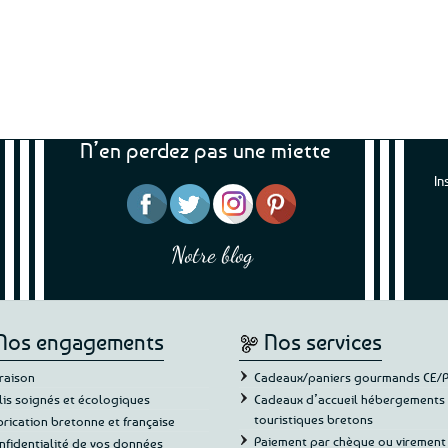
N’en perdez pas une miette
In
ussi rassurant
“Tout est parfait chez tempête de
“Amoureu
j’appré
pas de petite
l’ouest, le choix est immense, la livraison
d’embrun
Notre blog
à satisfaire.”
rapide. Que du bonheur et de la qualité.
dans le
Vive la Bretagne et les Bretons.”
Anne L.
au/du
Nos engagements
Nos services
vraison
Cadeaux/paniers gourmands CE/
lis soignés et écologiques
Cadeaux d’accueil hébergements
touristiques bretons
brication bretonne et française
Paiement par chèque ou virement
nfidentialité de vos données