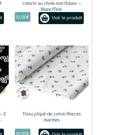
3
coloris au choix noir/blanc –
Blanc/Noir
12,00
€
it
Voir le produit
Ajouter
aux
favoris
 – 2
Tissu piqué de coton Ancres
–
marines
10,95
€
it
Voir le produit