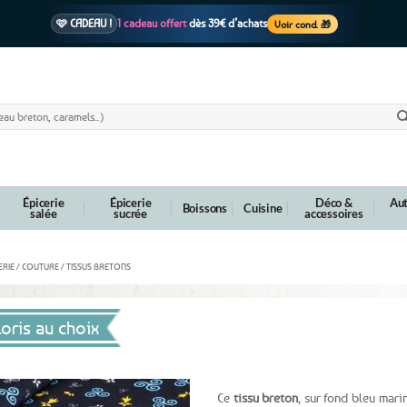
🩷 CADEAU !
1 cadeau offert
dès 39€ d’achats
Voir cond. 🎁
📦 Livraison
En point relais dès
3,95€
seulement
Voir cond. 🚚
Épicerie
Épicerie
Déco &
Aut
Boissons
Cuisine
salée
sucrée
accessoires
RIE / COUTURE / TISSUS BRETONS
oris au choix
Ce
tissu breton
, sur fond bleu mari