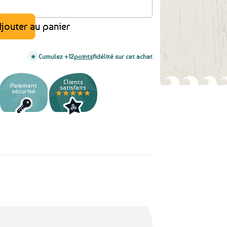
at - 2 coloris au choix
jouter au panier
Cumulez +12
points
fidélité sur cet achat
Clients
Paiement
satisfaits
sécurisé
★★★★★