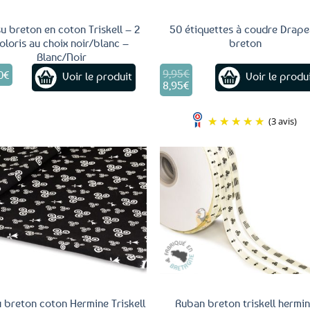
su breton en coton Triskell – 2
50 étiquettes à coudre Drap
oloris au choix noir/blanc –
breton
Blanc/Noir
9,95
€
Le
0
€
Voir le produit
Voir le produ
prix
8,95
€
Le
initial
prix
était :
actuel
9,95€.
(3 avis)
est :
8,95€.
Ajouter
Ajo
aux
a
favoris
fav
u breton coton Hermine Triskell
Ruban breton triskell hermi