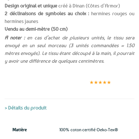
Design original et unique
créé à Dinan (Côtes d’Armor)
2 déclinaisons de symboles au choix :
hermines rouges ou
hermines jaunes
Vendu au demi-mètre (50 cm)
A noter :
en cas d’achat de plusieurs unités, le tissu sera
envoyé en un seul morceau (3 unités commandées = 1.50
mètres envoyés). Le tissu étant découpé à la main, il pourrait
y avoir une différence de quelques centimètres.
Expédition le
Clients
Paiement
jour même
satisfaits
sécurisé
★★★★★
(voir conditions)
> Détails du produit
Matière
100% coton certifié Oeko-Tex®