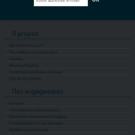
A propos
Qui sommes-nous ?
Nos artisans et producteurs
Cookies
Mentions légales
Conditions générales de vente
Avis de nos clients
Nos engagements
Livraison
Colis soignés et écologiques
Fabrication bretonne et française
Confidentialité de vos données
Satisfait ou remboursé