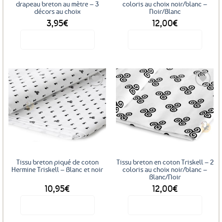
drapeau breton au mètre – 3
coloris au choix noir/blanc –
décors au choix
Noir/Blanc
3,95
€
12,00
€
Voir le produit
Voir le produit
Ce
produit
a
plusieurs
variations.
Les
Ajouter
options
aux
favoris
peuvent
être
choisies
sur
Tissu breton piqué de coton
Tissu breton en coton Triskell – 2
la
Hermine Triskell – Blanc et noir
coloris au choix noir/blanc –
Blanc/Noir
page
10,95
€
12,00
€
du
produit
Voir le produit
Voir le produit