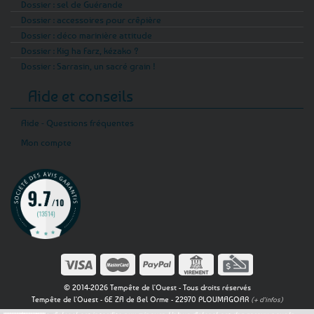
Dossier : sel de Guérande
Dossier : accessoires pour crêpière
Dossier : déco marinière attitude
Dossier : Kig ha Farz, kézako ?
Dossier : Sarrasin, un sacré grain !
Aide et conseils
Aide - Questions fréquentes
Mon compte
© 2014-2026 Tempête de l'Ouest - Tous droits réservés
Tempête de l'Ouest - 6E ZA de Bel Orme - 22970 PLOUMAGOAR
(+ d'infos)