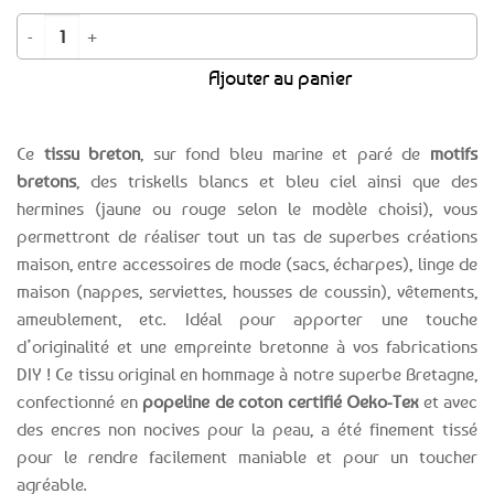
quantité de Tissu breton coton Bréhat - 2 coloris au choix
Ajouter au panier
Ce
tissu breton
, sur fond bleu marine et paré de
motifs
bretons
, des triskells blancs et bleu ciel ainsi que des
hermines (jaune ou rouge selon le modèle choisi), vous
permettront de réaliser tout un tas de superbes créations
maison, entre accessoires de mode (sacs, écharpes), linge de
maison (nappes, serviettes, housses de coussin), vêtements,
ameublement, etc. Idéal pour apporter une touche
d’originalité et une empreinte bretonne à vos fabrications
DIY ! Ce tissu original en hommage à notre superbe Bretagne,
confectionné en
popeline de coton certifié Oeko-Tex
et avec
des encres non nocives pour la peau, a été finement tissé
pour le rendre facilement maniable et pour un toucher
agréable.