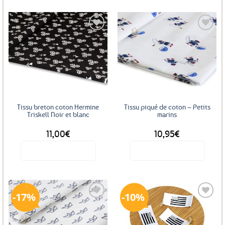
Ajouter
Ajouter
aux
aux
favoris
favoris
Tissu breton coton Hermine
Tissu piqué de coton – Petits
Triskell Noir et blanc
marins
11,00
€
10,95
€
Voir le produit
Voir le produit
17%
10%
Ajouter
Ajouter