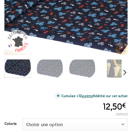
favoris
Cumulez +12
points
fidélité sur cet achat
12,50
€
EFFACER
Coloris