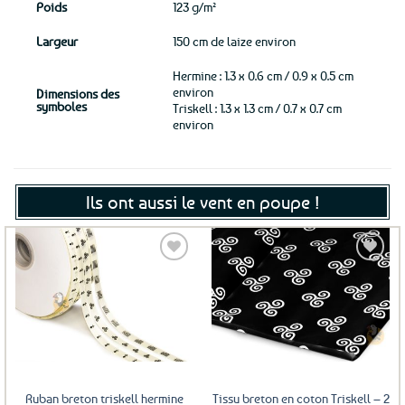
Poids
123 g/m²
Largeur
150 cm de laize environ
Hermine : 1.3 x 0.6 cm / 0.9 x 0.5 cm
environ
Dimensions des
symboles
Triskell : 1.3 x 1.3 cm / 0.7 x 0.7 cm
environ
Ils ont aussi le vent en poupe !
Ajouter
aux
favoris
Ruban breton triskell hermine
Tissu breton en coton Triskell – 2