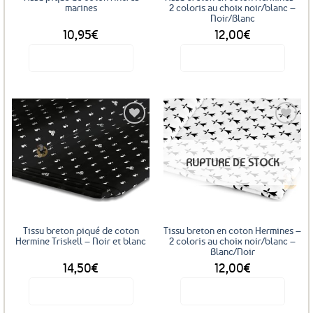
marines
2 coloris au choix noir/blanc –
Noir/Blanc
10,95
€
12,00
€
Voir le produit
Voir le produit
Ajouter
RUPTURE DE STOCK
aux
favoris
Tissu breton piqué de coton
Tissu breton en coton Hermines –
Hermine Triskell – Noir et blanc
2 coloris au choix noir/blanc –
Blanc/Noir
14,50
€
12,00
€
Voir le produit
Voir le produit