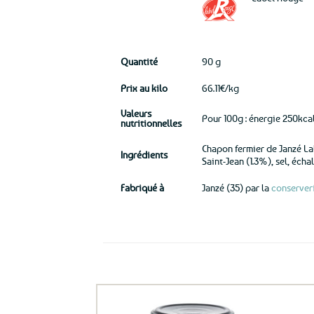
Quantité
90 g
Prix au kilo
66.11€/kg
Valeurs
Pour 100g : énergie 250kcal
nutritionnelles
Chapon fermier de Janzé La
Ingrédients
Saint-Jean (1.3%), sel, échal
Fabriqué à
Janzé (35) par la
conserveri
Ils ont aussi le vent en poupe !