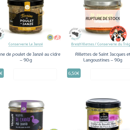
Ajouter
Ajo
aux
a
RUPTURE DE STOCK
favoris
fav
Conserverie Le Janzé
Breizh'illettes / Conserverie du Tré
ine de poulet de Janzé au cidre
Rillettes de Saint Jacques e
– 90 g
Langoustines – 90g
0
€
6,50
€
Voir le produit
Voir le produ
Ajouter
Ajo
aux
a
favoris
fav