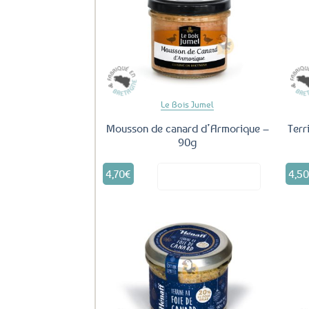
Ajouter
aux
favoris
Le Bois Jumel
Mousson de canard d’Armorique –
Terr
90g
4,70
€
4,5
Voir le produit
Ajouter
aux
favoris