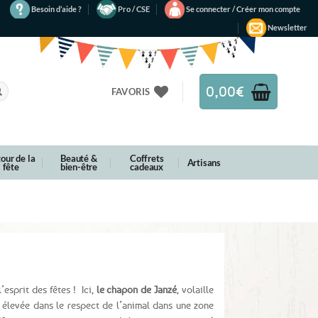
Besoin d’aide ?
Pro / CSE
Se connecter / Créer mon compte
Newsletter
0,00
€
FAVORIS
our de la
Beauté &
Coffrets
Artisans
fête
bien-être
cadeaux
esprit des fêtes ! Ici,
le chapon de Janzé
, volaille
 élevée dans le respect de l’animal dans une zone