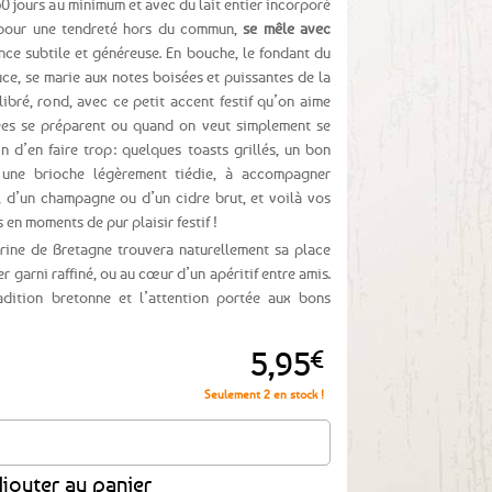
0 jours au minimum et avec du lait entier incorporé
 pour une tendreté hors du commun,
se mêle avec
ance subtile et généreuse. En bouche, le fondant du
ce, se marie aux notes boisées et puissantes de la
uilibré, rond, avec ce petit accent festif qu’on aime
ées se préparent ou quand on veut simplement se
in d’en faire trop : quelques toasts grillés, un bon
une brioche légèrement tiédie, à accompagner
, d’un champagne ou d’un cidre brut, et voilà vos
 en moments de pur plaisir festif !
rrine de Bretagne trouvera naturellement sa place
r garni raffiné, ou au cœur d’un apéritif entre amis.
adition bretonne et l’attention portée aux bons
5,95
€
Seulement 2 en stock !
zé à la truffe - 90g
jouter au panier