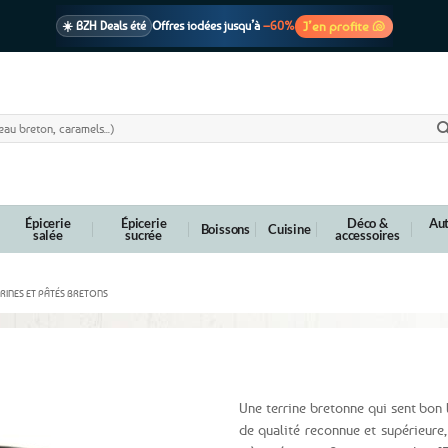
J’en profite 🐚
☀️ BZH Deals été
Offres iodées jusqu’à
–60%
🩷 CADEAU !
1 cadeau offert
dès 39€ d’achats
Voir cond. 🎁
📦 Livraison
En point relais dès
3,95€
seulement
Voir cond. 🚚
Épicerie
Épicerie
Déco &
Aut
Boissons
Cuisine
salée
sucrée
accessoires
RRINES ET PÂTÉS BRETONS
ruffe – 90g
Une terrine bretonne qui sent bon l’
de qualité reconnue et supérieure,