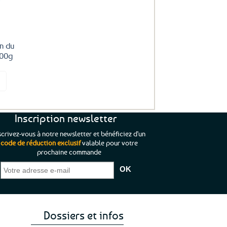
n du
100g
it
Inscription newsletter
scrivez-vous à notre newsletter et bénéficiez d'un
code de réduction exclusif
valable pour votre
prochaine commande
que je pouvais pas
“C’est agréable et tout aussi rassurant
“
 ;)
de constater qu’il n’y a pas de petite
l’oue
e de mon achat et
commande, mais un client à satisfaire.”
rapid
gez rien”
Jade C.
Guy H.
Vive 
Dossiers et infos