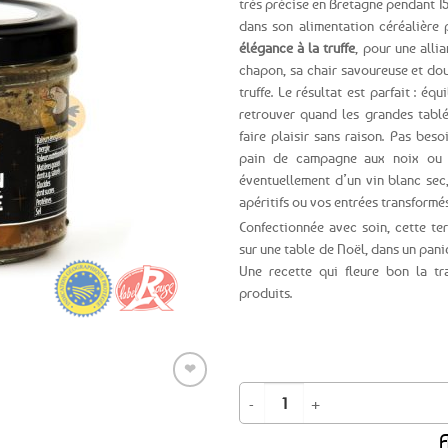
très précise en Bretagne pendant 15
dans son alimentation céréalière
Ajouter
élégance à la truffe
, pour une alli
aux
chapon, sa chair savoureuse et dou
favoris
truffe. Le résultat est parfait : éq
retrouver quand les grandes tabl
faire plaisir sans raison. Pas beso
pain de campagne aux noix ou 
éventuellement d’un vin blanc sec
apéritifs ou vos entrées transformés
Confectionnée avec soin, cette te
sur une table de Noël, dans un panie
Une recette qui fleure bon la tr
produits.
❤
quantité de Terrine de chapon de Jan
A
Ajouter