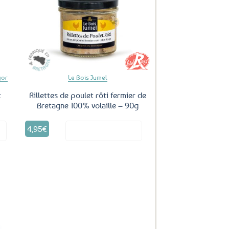
uter
Ajouter
ux
aux
oris
favoris
gor
Le Bois Jumel
t
Rillettes de poulet rôti fermier de
Bretagne 100% volaille – 90g
4,95
€
it
Voir le produit
uter
ux
oris