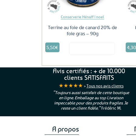
Conserverie Hénaff | noel
Terrine au foie de canard 20% de
foie gras – 90g
5,50
€
4,3
Voir le produit
Avis certifiés : + de 10.000
clients SATISFAITS
★★★★★
>
Tous nos avis clients
ur. La Bretagne à
“Toujours aussi satisfait de cette boutique
en ligne. Emballage au top Livraison
 moi qui suis si loin
impeccable pour des produits fragiles. Je
e”
Cathy P.
reste un client fidèle.”
Frédéric M.
A propos