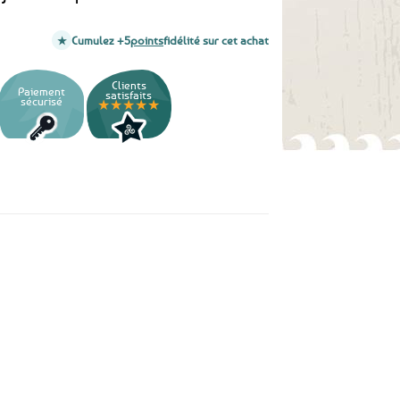
Cumulez +5
points
fidélité sur cet achat
Clients
Paiement
satisfaits
sécurisé
★★★★★