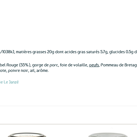
/1038kJ, matières grasses 20g dont acides gras saturés 5.7g, glucides 0.5g do
bel Rouge (55%), gorge de porc, foie de volaille,
oeufs
, Pommeau de Bretagne
ote, poivre noir, ail, arôme.
e Le Janzé