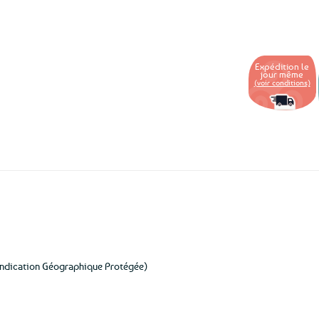
aux
favoris
Expédition le
jour même
(voir conditions)
Indication Géographique Protégée)