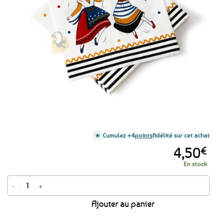
aux
favoris
Cumulez +4
points
fidélité sur cet achat
4,50
€
En stock
quantité de 20 serviettes en papier pois bigoudènes - An Dro
Ajouter au panier