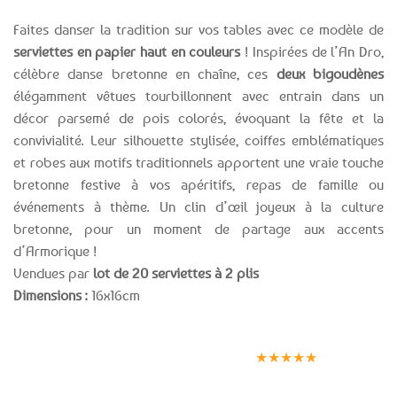
Faites danser la tradition sur vos tables avec ce modèle de
serviettes en papier haut en couleurs
! Inspirées de l’An Dro,
célèbre danse bretonne en chaîne, ces
deux bigoudènes
élégamment vêtues tourbillonnent avec entrain dans un
décor parsemé de pois colorés, évoquant la fête et la
convivialité. Leur silhouette stylisée, coiffes emblématiques
et robes aux motifs traditionnels apportent une vraie touche
bretonne festive à vos apéritifs, repas de famille ou
événements à thème. Un clin d’œil joyeux à la culture
bretonne, pour un moment de partage aux accents
d’Armorique !
Vendues par
lot de 20 serviettes à 2 plis
Dimensions :
16x16cm
Expédition le
Clients
Paiement
jour même
satisfaits
sécurisé
★★★★★
(voir conditions)