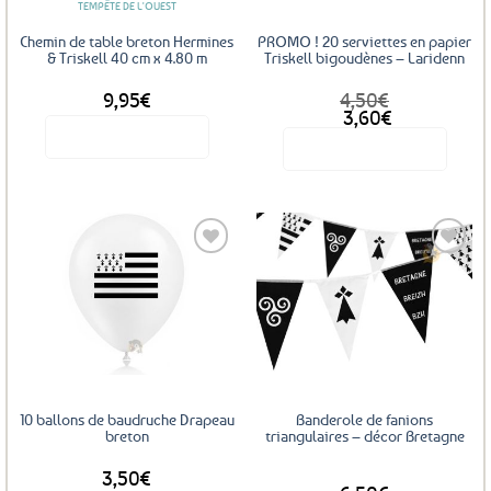
TEMPÊTE DE L'OUEST
Chemin de table breton Hermines
PROMO ! 20 serviettes en papier
& Triskell 40 cm x 4.80 m
Triskell bigoudènes – Laridenn
9,95
€
4,50
€
Le
Le
3,60
€
prix
prix
Voir le produit
Voir le produit
initial
actuel
était :
est :
4,50€.
3,60€.
Ajouter
Ajouter
aux
aux
favoris
favoris
10 ballons de baudruche Drapeau
Banderole de fanions
breton
triangulaires – décor Bretagne
3,50
€
DÈS