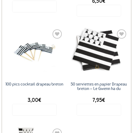
6,50
€
Voir le produit
Voir le produit
Ce
produit
a
plusieurs
variations.
Les
Ajouter
Ajouter
options
aux
aux
favoris
favoris
peuvent
être
choisies
sur
100 pics cocktail drapeau breton
50 serviettes en papier Drapeau
la
breton – Le Gwenn ha du
page
3,00
€
7,95
€
du
produit
Voir le produit
Voir le produit