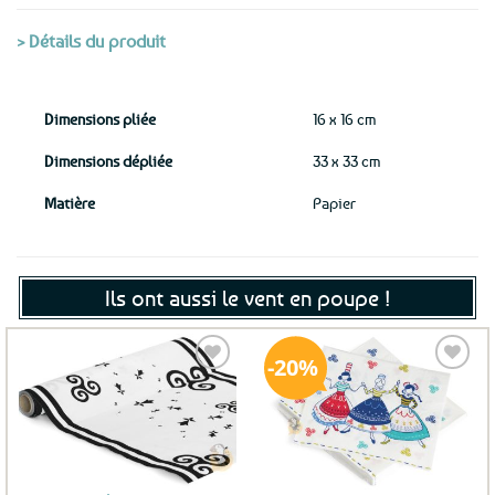
> Détails du produit
Dimensions pliée
16 x 16 cm
Dimensions dépliée
33 x 33 cm
Matière
Papier
Ils ont aussi le vent en poupe !
20%
Ajouter
Ajouter
aux
aux
favoris
favoris