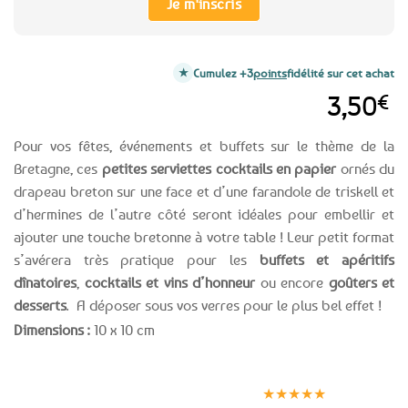
Je m'inscris
Cumulez +3
points
fidélité sur cet achat
3,50
€
Pour vos fêtes, événements et buffets sur le thème de la
Bretagne, ces
petites serviettes cocktails en papier
ornés du
drapeau breton sur une face et d’une farandole de triskell et
d’hermines de l’autre côté seront idéales pour embellir et
ajouter une touche bretonne à votre table ! Leur petit format
s’avérera très pratique pour les
buffets et apéritifs
dînatoires
,
cocktails et vins d’honneur
ou encore
goûters et
desserts
. A déposer sous vos verres pour le plus bel effet !
Dimensions :
10 x 10 cm
Expédition le
Clients
Paiement
jour même
satisfaits
sécurisé
★★★★★
(voir conditions)