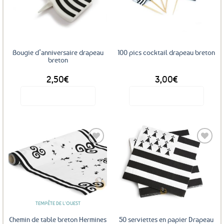
aux
aux
favoris
favoris
Bougie d’anniversaire drapeau
100 pics cocktail drapeau breton
breton
2,50
€
3,00
€
Voir le produit
Voir le produit
Ajouter
Ajouter
aux
aux
favoris
favoris
TEMPÊTE DE L'OUEST
Chemin de table breton Hermines
50 serviettes en papier Drapeau