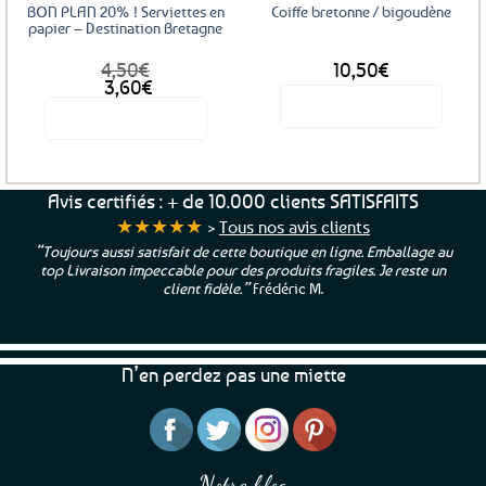
BON PLAN 20% ! Serviettes en
Coiffe bretonne / bigoudène
papier – Destination Bretagne
4,50
€
10,50
€
Le
Le
3,60
€
prix
prix
Voir le produit
Voir le produit
initial
actuel
était :
est :
4,50€.
3,60€.
Avis certifiés : + de 10.000 clients SATISFAITS
★★★★★
>
Tous nos avis clients
“Toujours aussi satisfait de cette boutique en ligne. Emballage au
top Livraison impeccable pour des produits fragiles. Je reste un
client fidèle.”
Frédéric M.
N’en perdez pas une miette
Notre blog