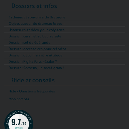
Dossiers et infos
Cadeaux et souvenirs de Bretagne
Objets autour du drapeau breton
Ustensiles et déco pour crêperies
Dossier : caramel au beurre salé
Dossier : sel de Guérande
Dossier : accessoires pour crêpière
Dossier : déco marinière attitude
Dossier : Kig ha Farz, kézako ?
Dossier : Sarrasin, un sacré grain !
Aide et conseils
Aide - Questions fréquentes
Mon compte