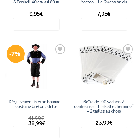
& Triskell 40 cm x 4.80 m
breton – Le Gwenn ha du
9,95
€
7,95
€
Voir le produit
Voir le produit
7%
Ajouter
Ajouter
aux
aux
favoris
favoris
Déguisement breton homme –
Boîte de 100 sachets à
costume breton adulte
confiseries “Triskell et hermine”
– 2 tailles au choix
41,99
€
DÈS
23,99
€
Le
Le
38,99
€
prix
prix
Voir le produit
initial
actuel
Voir le produit
était :
est :