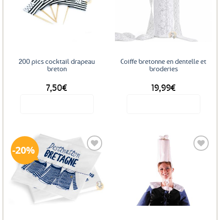
Les
Ajouter
Ajouter
options
aux
aux
favoris
favoris
peuvent
être
choisies
sur
200 pics cocktail drapeau
Coiffe bretonne en dentelle et
la
breton
broderies
page
7,50
€
19,99
€
du
produit
Voir le produit
Voir le produit
20%
Ajouter
Ajouter
aux
aux
favoris
favoris