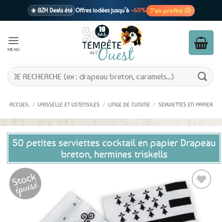
Passer
J’en profite 🐚
☀️ BZH Deals été
Offres iodées jusqu’à
–60%
au
contenu
🩷 CADEAU !
1 cadeau offert
dès 39€ d’achats
Voir cond. 🎁
MENU
📦 Livraison
En point relais dès
3,95€
seulement
Voir cond. 🚚
Recherche
pour :
ACCUEIL
/
VAISSELLE ET USTENSILES
/
LINGE DE CUISINE
/
SERVIETTES EN PAPIER
50 petites serviettes cocktail en papier Drapeau
breton, hermines triskells
Ajouter