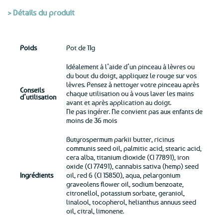
> Détails du produit
Poids
Pot de 11g
Idéalement à l’aide d’un pinceau à lèvres ou
du bout du doigt, appliquez le rouge sur vos
lèvres. Pensez à nettoyer votre pinceau après
Conseils
chaque utilisation ou à vous laver les mains
d’utilisation
avant et après application au doigt.
Ne pas ingérer. Ne convient pas aux enfants de
moins de 36 mois
Butyrospermum parkii butter, ricinus
communis seed oil, palmitic acid, stearic acid,
cera alba, titanium dioxide (CI 77891), iron
oxide (CI 77491), cannabis sativa (hemp) seed
Ingrédients
oil, red 6 (CI 15850), aqua, pelargonium
graveolens flower oil, sodium benzoate,
citronellol, potassium sorbate, geraniol,
linalool, tocopherol, helianthus annuus seed
oil, citral, limonene.