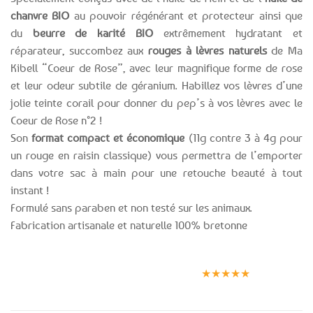
chanvre BIO
au pouvoir régénérant et protecteur ainsi que
du
beurre de karité BIO
extrêmement hydratant et
réparateur, succombez aux
rouges à lèvres naturels
de Ma
Kibell “Coeur de Rose”, avec leur magnifique forme de rose
et leur odeur subtile de géranium. Habillez vos lèvres d’une
jolie teinte corail pour donner du pep’s à vos lèvres avec le
Coeur de Rose n°2 !
Son
format compact et économique
(11g contre 3 à 4g pour
un rouge en raisin classique) vous permettra de l’emporter
dans votre sac à main pour une retouche beauté à tout
instant !
Formulé sans paraben et non testé sur les animaux.
Fabrication artisanale et naturelle 100% bretonne
Expédition le
Clients
Paiement
jour même
satisfaits
sécurisé
★★★★★
(voir conditions)