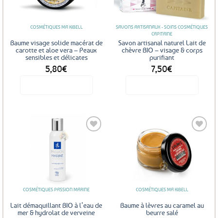
favoris
favoris
COSMÉTIQUES MA KIBELL
SAVONS ARTISANAUX - SOINS COSMÉTIQUES
CAPITAINE
Baume visage solide macérat de
Savon artisanal naturel Lait de
carotte et aloe vera – Peaux
chèvre BIO – visage & corps
sensibles et délicates
purifiant
5,80
€
7,50
€
Voir le produit
Voir le produit
Ajouter
Ajouter
aux
aux
favoris
favoris
COSMÉTIQUES PASSION MARINE
COSMÉTIQUES MA KIBELL
Lait démaquillant BIO à l’eau de
Baume à lèvres au caramel au
mer & hydrolat de verveine
beurre salé