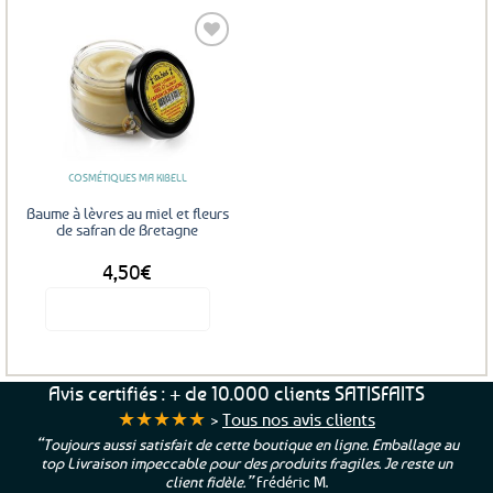
Ajouter
aux
favoris
COSMÉTIQUES MA KIBELL
Baume à lèvres au miel et fleurs
de safran de Bretagne
4,50
€
Voir le produit
Avis certifiés : + de 10.000 clients SATISFAITS
★★★★★
>
Tous nos avis clients
“Toujours aussi satisfait de cette boutique en ligne. Emballage au
top Livraison impeccable pour des produits fragiles. Je reste un
client fidèle.”
Frédéric M.