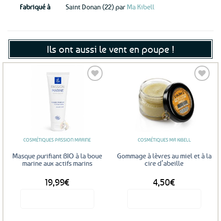
Fabriqué à
Saint Donan (22) par
Ma Kibell
Ils ont aussi le vent en poupe !
Ajouter
Ajouter
aux
aux
favoris
favoris
COSMÉTIQUES PASSION MARINE
COSMÉTIQUES MA KIBELL
Masque purifiant BIO à la boue
Gommage à lèvres au miel et à la
marine aux actifs marins
cire d’abeille
19,99
€
4,50
€
Voir le produit
Voir le produit