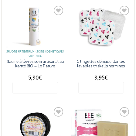
Ajouter
Ajouter
aux
aux
favoris
favoris
SAVONS ARTISANAUX - SOINS COSMÉTIQUES
CAPITAINE
Baume à lèvres soin artisanal au
5 lingettes démaquillantes
karité BIO – Le Nature
lavables triskells hermines
5,90
€
9,95
€
Voir le produit
Voir le produit
Ajouter
Ajouter
aux
aux