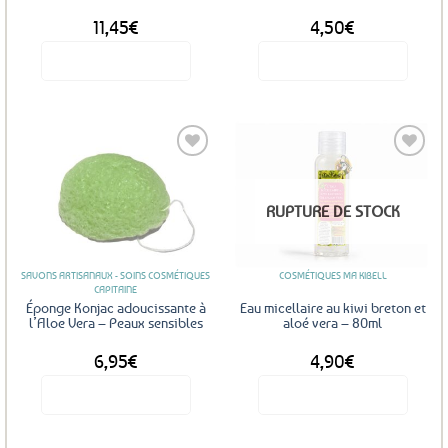
11,45
€
4,50
€
Voir le produit
Voir le produit
Ajouter
Ajouter
RUPTURE DE STOCK
aux
aux
favoris
favoris
SAVONS ARTISANAUX - SOINS COSMÉTIQUES
COSMÉTIQUES MA KIBELL
CAPITAINE
Éponge Konjac adoucissante à
Eau micellaire au kiwi breton et
l’Aloe Vera – Peaux sensibles
aloé vera – 80ml
6,95
€
4,90
€
Voir le produit
Voir le produit