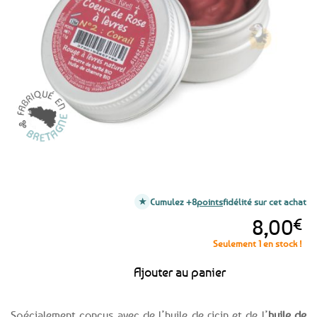
aux
favoris
Cumulez +8
points
fidélité sur cet achat
8,00
€
Seulement 1 en stock !
Ajouter au panier
Spécialement conçus avec de l’huile de ricin et de l’
huile de