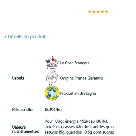
Expédition le
Clients
Paiement
jour même
satisfaits
sécurisé
★★★★★
(voir conditions)
> Détails du produit
Le Porc Français
Labels
Origine France Garantie
Produit en Bretagne
Prix au kilo
16.39€/kg
Pour 100g : énergie 452kcal/1867kJ,
matières grasses 43g dont acides gras
Valeurs
nutritionnelles
saturés 15g, glucides <0.5g dont sucres