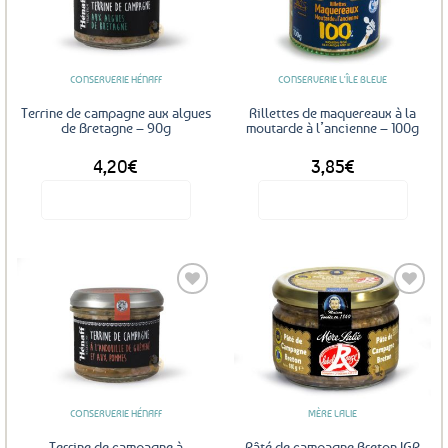
Ajouter
Ajouter
aux
aux
favoris
favoris
CONSERVERIE HÉNAFF
CONSERVERIE L'ÎLE BLEUE
Terrine de campagne aux algues
Rillettes de maquereaux à la
de Bretagne – 90g
moutarde à l’ancienne – 100g
4,20
€
3,85
€
Voir le produit
Voir le produit
Ajouter
Ajouter
aux
aux
favoris
favoris
CONSERVERIE HÉNAFF
MÈRE LALIE
Terrine de campagne à
Pâté de campagne Breton IGP