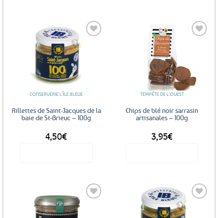
Ajouter
Ajouter
aux
aux
favoris
favoris
CONSERVERIE L'ÎLE BLEUE
TEMPÊTE DE L'OUEST
Rillettes de Saint-Jacques de la
Chips de blé noir sarrasin
baie de St-Brieuc – 100g
artisanales – 100g
4,50
€
3,95
€
Voir le produit
Voir le produit