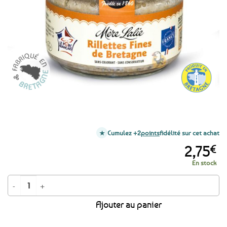
favoris
Cumulez +2
points
fidélité sur cet achat
2,75
€
En stock
quantité de Rillettes de Bretagne - 180g
Ajouter au panier