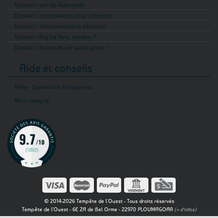
Dossier : sel de Guérande
Dossier : accessoires pour crêpière
Dossier : déco marinière attitude
Dossier : Kig ha Farz, kézako ?
Dossier : Sarrasin, un sacré grain !
Aide et conseils
Aide - Questions fréquentes
Mon compte
© 2014-2026 Tempête de l'Ouest - Tous droits réservés
Tempête de l'Ouest - 6E ZA de Bel Orme - 22970 PLOUMAGOAR
(+ d'infos)