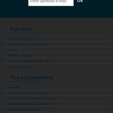
A propos
Qui sommes-nous ?
Nos artisans et producteurs
Cookies
Mentions légales
Conditions générales de vente
Avis de nos clients
Nos engagements
Livraison
Colis soignés et écologiques
Fabrication bretonne et française
Confidentialité de vos données
Satisfait ou remboursé