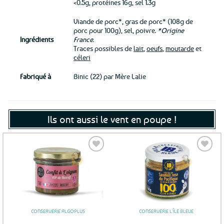
<0.5g, protéines 16g, sel 1.3g
Viande de porc*, gras de porc* (108g de
porc pour 100g), sel, poivre.
*Origine
Ingrédients
France.
Traces possibles de
lait
,
oeufs
,
moutarde
et
céleri
Fabriqué à
Binic (22) par Mère Lalie
Ils ont aussi le vent en poupe !
Ajouter
Ajouter
aux
aux
favoris
favoris
CONSERVERIE ALGOPLUS
CONSERVERIE L'ÎLE BLEUE