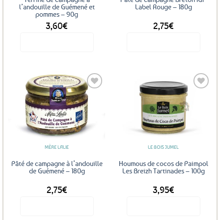
l’andouille de Guémené et
Label Rouge – 180g
pommes – 90g
3,60
€
2,75
€
Voir le produit
Voir le produit
Ajouter
Ajouter
aux
aux
favoris
favoris
MÈRE LALIE
LE BOIS JUMEL
Pâté de campagne à l’andouille
Houmous de cocos de Paimpol
de Guémené – 180g
Les Breizh Tartinades – 100g
2,75
€
3,95
€
Voir le produit
Voir le produit