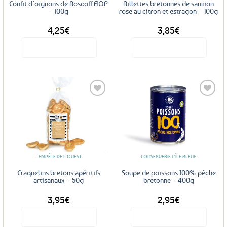
Confit d’oignons de Roscoff AOP
Rillettes bretonnes de saumon
– 100g
rose au citron et estragon – 100g
4,25
€
3,85
€
Voir le produit
Voir le produit
Ajouter
Ajouter
aux
aux
favoris
favoris
TEMPÊTE DE L'OUEST
CONSERVERIE L'ÎLE BLEUE
Craquelins bretons apéritifs
Soupe de poissons 100% pêche
artisanaux – 50g
bretonne – 400g
3,95
€
2,95
€
Voir le produit
Voir le produit