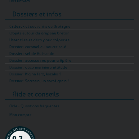
Nos univers
Dossiers et infos
Cadeaux et souvenirs de Bretagne
Objets autour du drapeau breton
Ustensiles et déco pour crêperies
Dossier : caramel au beurre salé
Dossier : sel de Guérande
Dossier : accessoires pour crêpière
Dossier : déco marinière attitude
Dossier : Kig ha Farz, kézako ?
Dossier : Sarrasin, un sacré grain !
Aide et conseils
Aide - Questions fréquentes
Mon compte