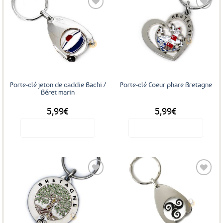
Ajouter
Ajouter
aux
aux
favoris
favoris
Porte-clé jeton de caddie Bachi /
Porte-clé Coeur phare Bretagne
Béret marin
5,99
€
5,99
€
Voir le produit
Voir le produit
Ajouter
Ajouter
aux
aux
favoris
favoris