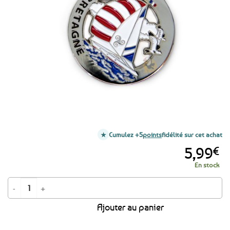
favoris
Cumulez +5
points
fidélité sur cet achat
5,99
€
En stock
quantité de Porte-clé Voilier Bretagne
Ajouter au panier