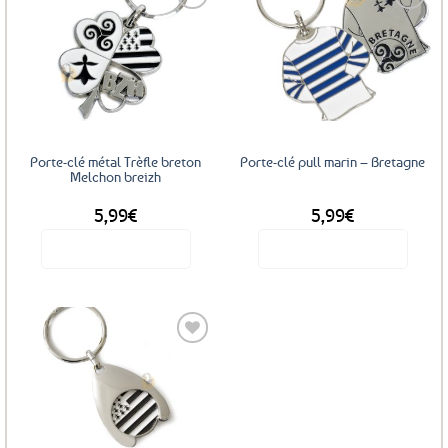
Ajouter
Ajouter
aux
aux
favoris
favoris
Porte-clé métal Trèfle breton
Porte-clé pull marin – Bretagne
Melchon breizh
5,99
€
5,99
€
Voir le produit
Voir le produit
Ajouter
aux
favoris