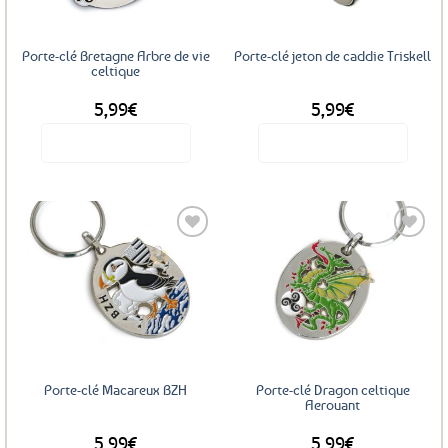
Porte-clé Bretagne Arbre de vie
Porte-clé jeton de caddie Triskell
celtique
5,99
€
5,99
€
Voir le produit
Voir le produit
Ajouter
Ajouter
aux
aux
favoris
favoris
Porte-clé Macareux BZH
Porte-clé Dragon celtique
Aerouant
5,99
€
5,99
€