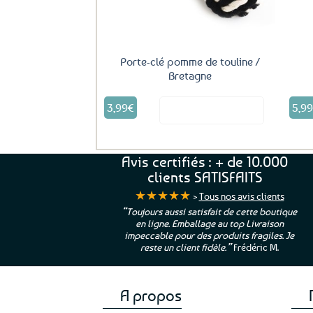
Porte-clé pomme de touline /
Bretagne
3,99
€
5,9
Voir le produit
Avis certifiés : + de 10.000
clients SATISFAITS
★★★★★
>
Tous nos avis clients
ur. La Bretagne à
“Toujours aussi satisfait de cette boutique
en ligne. Emballage au top Livraison
 moi qui suis si loin
impeccable pour des produits fragiles. Je
e”
Cathy P.
reste un client fidèle.”
Frédéric M.
A propos