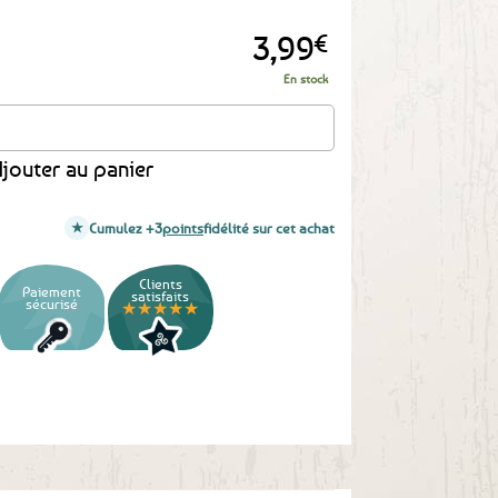
3,99
€
En stock
 ha du
jouter au panier
Cumulez +3
points
fidélité sur cet achat
Clients
Paiement
satisfaits
sécurisé
★★★★★