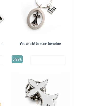
uter
Ajouter
ux
aux
oris
favoris
Le
Porte-clé breton hermine
3,99
€
it
Voir le produit
uter
Ajouter
ux
aux
oris
favoris