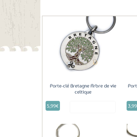
Ils ont aussi le vent en poupe !
Ajouter
aux
favoris
Porte-clé Bretagne Arbre de vie
Port
celtique
5,99
€
3,9
Voir le produit