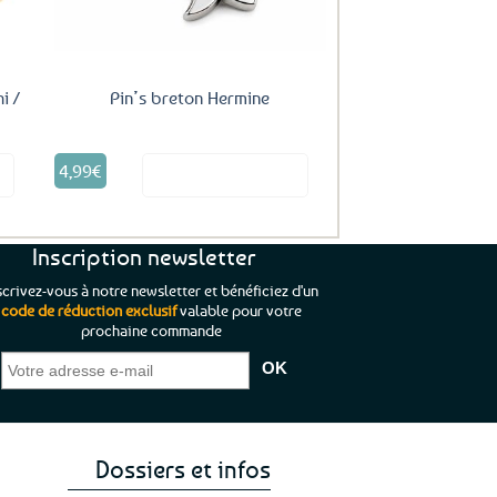
i /
Pin’s breton Hermine
4,99
€
it
Voir le produit
Inscription newsletter
scrivez-vous à notre newsletter et bénéficiez d'un
code de réduction exclusif
valable pour votre
prochaine commande
que je pouvais pas
“C’est agréable et tout aussi rassurant
“
 ;)
de constater qu’il n’y a pas de petite
l’oue
e de mon achat et
commande, mais un client à satisfaire.”
rapid
gez rien”
Jade C.
Guy H.
Vive 
Dossiers et infos