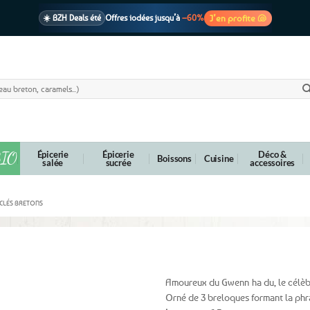
J’en profite 🐚
☀️ BZH Deals été
Offres iodées jusqu’à
–60%
🩷 CADEAU !
1 cadeau offert
dès 39€ d’achats
Voir cond. 🎁
📦 Livraison
En point relais dès
3,95€
seulement
Voir cond. 🚚
IO
Épicerie
Épicerie
Déco &
Boissons
Cuisine
salée
sucrée
accessoires
CLÉS BRETONS
Amoureux du Gwenn ha du, le célèbr
Orné de 3 breloques formant la phr