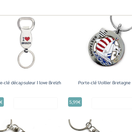
aux
favoris
Ajouter
Ajo
aux
a
favoris
fav
e-clé décapsuleur I love Breizh
Porte-clé Voilier Bretagne
9
€
5,99
€
Voir le produit
Voir le produ