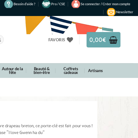
Besoin d’aide ?
Pro / CSE
Se connecter / Créer mon compte
Newsletter
0,00
€
FAVORIS
Autour de la
Beauté &
Coffrets
Artisans
fête
bien-être
cadeaux
e drapeau breton, ce porte-clé est fait pour vous !
ase “I love Gwenn ha du”