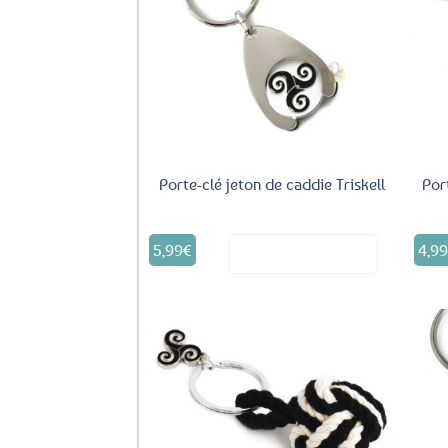
Ajouter
aux
favoris
Porte-clé jeton de caddie Triskell
Por
5,99
€
4,9
Voir le produit
Ajouter
aux
favoris