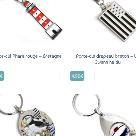
Ajouter
Ajo
aux
a
favoris
fav
te-clé Phare rouge – Bretagne
Porte-clé drapeau breton – 
Gwenn ha du
9
€
4,99
€
Voir le produit
Voir le produ
Ajouter
Ajo
aux
a
favoris
fav