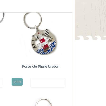
uter
Ajouter
ux
aux
oris
favoris
Porte-clé Phare breton
5,99
€
it
Voir le produit