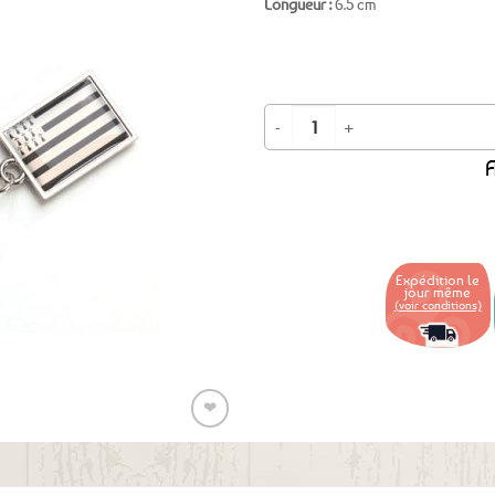
Longueur :
6.5 cm
Ajouter
aux
favoris
quantité de Porte-clé I love Gwenn
A
Expédition le
jour même
(voir conditions)
❤
Ajouter