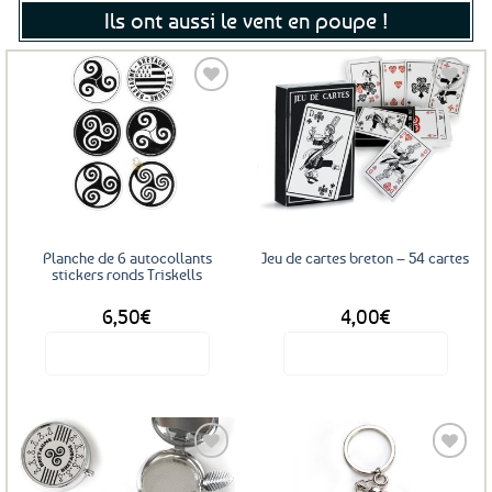
Ils ont aussi le vent en poupe !
Ajouter
Ajouter
aux
aux
favoris
favoris
Planche de 6 autocollants
Jeu de cartes breton – 54 cartes
stickers ronds Triskells
6,50
€
4,00
€
Voir le produit
Voir le produit