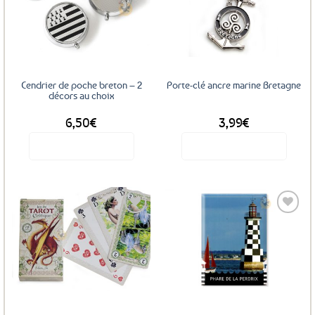
Ajouter
Ajouter
aux
aux
favoris
favoris
Cendrier de poche breton – 2
Porte-clé ancre marine Bretagne
décors au choix
6,50
€
3,99
€
Voir le produit
Voir le produit
Ce
produit
a
plusieurs
variations.
Les
Ajouter
Ajouter
options
aux
aux
favoris
favoris
peuvent
être
choisies
sur