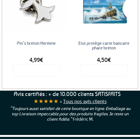
Ajouter
Ajouter
aux
aux
favoris
favoris
Pin’s breton Hermine
Etui protège carte bancaire
phare breton
4,99
€
4,50
€
Voir le produit
Voir le produit
Avis certifiés : + de 10.000 clients SATISFAITS
★★★★★
>
Tous nos avis clients
“Toujours aussi satisfait de cette boutique en ligne. Emballage au
top Livraison impeccable pour des produits fragiles. Je reste un
client fidèle.”
Frédéric M.