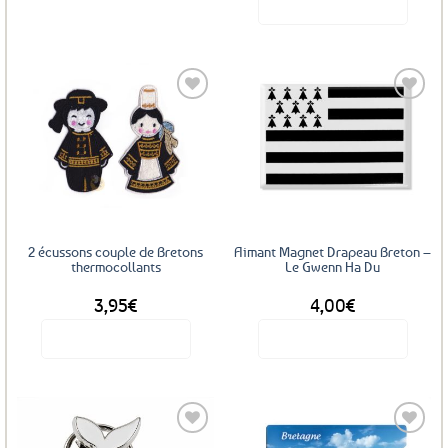
Voir le produit
Ajouter
Ajouter
aux
aux
favoris
favoris
2 écussons couple de Bretons
Aimant Magnet Drapeau Breton –
thermocollants
Le Gwenn Ha Du
3,95
€
4,00
€
Voir le produit
Voir le produit