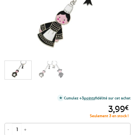
favoris
Cumulez +3
points
fidélité sur cet achat
3,99
€
Seulement 3 en stock !
quantité de Porte-clé Bretonne / Bigoudène