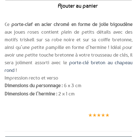
Ajouter au panier
Ce
porte-clef en acier chromé en forme de jolie bigoudène
aux joues roses contient plein de petits détails avec des
motifs triskell sur sa robe noire et sur sa coiffe bretonne,
ainsi qu’une petite pampille en forme d’hermine ! Idéal pour
avoir une petite touche bretonne à votre trousseau de clés, il
sera joliment assorti avec le
porte-clé breton au chapeau
rond
!
Impression recto et verso
Dimensions du personnage :
6 x 3 cm
Dimensions de l’hermine :
2 x 1 cm
Expédition le
Clients
Paiement
jour même
satisfaits
sécurisé
★★★★★
(voir conditions)