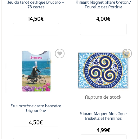
Jeu de tarot celtique Brucero –
Aimant Magnet phare breton /
la
78 cartes
Tourelle des Perdrix
page
14,50
€
4,00
€
du
produit
Voir le produit
Voir le produit
Ajouter
Ajouter
aux
aux
favoris
favoris
Rupture de stock
Etui protège carte bancaire
bigoudène
Aimant Magnet Mosaïque
triskells et hermines
4,50
€
4,99
€
Voir le produit