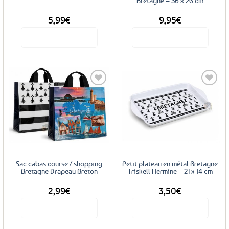
Bretagne – 36 x 26 cm
5,99
€
9,95
€
Voir le produit
Voir le produit
Ajouter
Ajouter
aux
aux
favoris
favoris
Sac cabas course / shopping
Petit plateau en métal Bretagne
Bretagne Drapeau Breton
Triskell Hermine – 21 x 14 cm
2,99
€
3,50
€
Voir le produit
Voir le produit