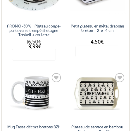
favoris
favoris
PROMO -39% ! Plateau coupe-
Petit plateau en métal drapeau
parts verre trempé Bretagne
breton – 21 x 14 cm
Triskell + roulette
16,50
€
4,50
€
Le
Le
9,99
€
prix
prix
Voir le produit
Voir le produit
initial
actuel
était :
est :
16,50€.
9,99€.
Ajouter
Ajouter
aux
aux
favoris
favoris
Mug Tasse décors bretons BZH
Plateau de service en bambou