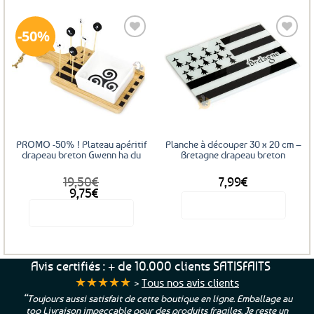
50%
Ajouter
Ajouter
aux
aux
favoris
favoris
PROMO -50% ! Plateau apéritif
Planche à découper 30 x 20 cm –
drapeau breton Gwenn ha du
Bretagne drapeau breton
19,50
€
7,99
€
Le
Le
9,75
€
prix
prix
Voir le produit
Voir le produit
initial
actuel
était :
est :
19,50€.
9,75€.
Avis certifiés : + de 10.000 clients SATISFAITS
★★★★★
>
Tous nos avis clients
“Toujours aussi satisfait de cette boutique en ligne. Emballage au
top Livraison impeccable pour des produits fragiles. Je reste un