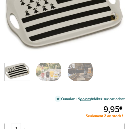
aux
favoris
Cumulez +9
points
fidélité sur cet achat
9,95
€
Seulement 3 en stock !
quantité de Plateau de service en bambou drapeau breton - 36 x 26 cm