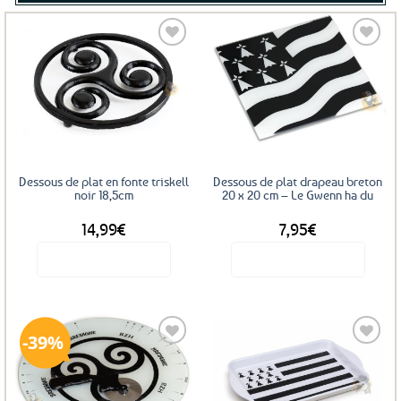
Ajouter
Ajouter
aux
aux
favoris
favoris
Dessous de plat en fonte triskell
Dessous de plat drapeau breton
noir 18,5cm
20 x 20 cm – Le Gwenn ha du
14,99
€
7,95
€
Voir le produit
Voir le produit
39%
Ajouter
Ajouter
aux
aux