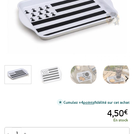
aux
favoris
Cumulez +4
points
fidélité sur cet achat
4,50
€
En stock
quantité de Petit plateau en métal drapeau breton - 21 x 14 cm