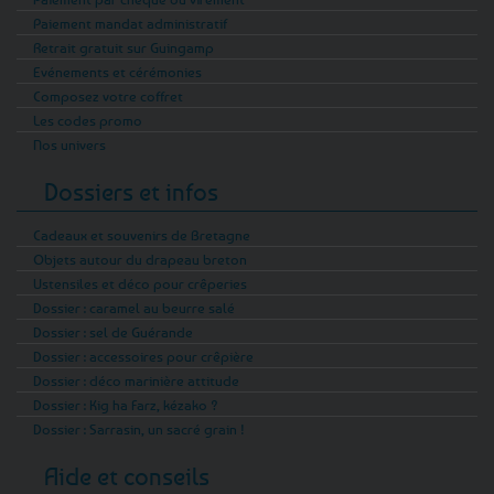
Paiement mandat administratif
Retrait gratuit sur Guingamp
Evénements et cérémonies
Composez votre coffret
Les codes promo
Nos univers
Dossiers et infos
Cadeaux et souvenirs de Bretagne
Objets autour du drapeau breton
Ustensiles et déco pour crêperies
Dossier : caramel au beurre salé
Dossier : sel de Guérande
Dossier : accessoires pour crêpière
Dossier : déco marinière attitude
Dossier : Kig ha Farz, kézako ?
Dossier : Sarrasin, un sacré grain !
Aide et conseils