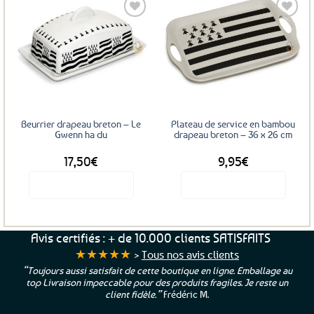
a
plusieurs
variations.
Les
Ajouter
Ajouter
options
aux
aux
favoris
favoris
peuvent
être
choisies
sur
Beurrier drapeau breton – Le
Plateau de service en bambou
la
Gwenn ha du
drapeau breton – 36 x 26 cm
page
17,50
€
9,95
€
du
produit
Voir le produit
Voir le produit
Avis certifiés : + de 10.000 clients SATISFAITS
★★★★★
>
Tous nos avis clients
“Toujours aussi satisfait de cette boutique en ligne. Emballage au
top Livraison impeccable pour des produits fragiles. Je reste un
client fidèle.”
Frédéric M.