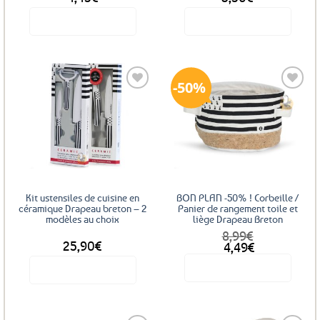
Voir le produit
Voir le produit
50%
Ajouter
Ajouter
aux
aux
favoris
favoris
Kit ustensiles de cuisine en
BON PLAN -50% ! Corbeille /
céramique Drapeau breton – 2
Panier de rangement toile et
modèles au choix
liège Drapeau Breton
8,99
€
DÈS
25,90
€
Le
Le
4,49
€
prix
prix
Voir le produit
Voir le produit
initial
actuel
était :
est :
8,99€.
4,49€.
Ce
produit