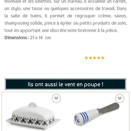
monnaie et les lunettes. Sur un bureau, il accueille un carnet,
un stylo, une tasse ou quelques accessoires de travail. Dans
la salle de bains, il permet de regrouper crème, savon,
shampooing solide, pince à épiler ou petits produits de soin,
tout en apportant une discrète note bretonne à la pièce.
Dimensions :
21 x 14 cm
Expédition le
Clients
Paiement
jour même
satisfaits
sécurisé
★★★★★
(voir conditions)
Ils ont aussi le vent en poupe !
Ajouter
Ajouter
aux
aux
favoris
favoris