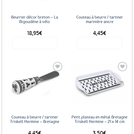
Beurrier décor breton – La
Couteau à beurre / tartiner
Bigoudène à vélo
marinière ancre
18,95
€
4,45
€
Voir le produit
Voir le produit
Ajouter
Ajouter
aux
aux
favoris
favoris
Couteau à beurre / tartiner
Petit plateau en métal Bretagne
Triskell Hermine – Bretagne
Triskell Hermine – 21 x 14 cm
4,45
€
3,50
€