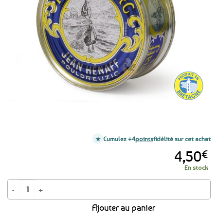
aux
favoris
Cumulez +4
points
fidélité sur cet achat
4,50
€
En stock
quantité de Pâté Hénaff boîte collector - L'Originel 100 ans - 156g
Ajouter au panier