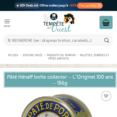
Passer
J’en profite 🐚
☀️ BZH Deals été
Offres iodées jusqu’à
–60%
au
contenu
🩷 CADEAU !
1 cadeau offert
dès 39€ d’achats
Voir cond. 🎁
MENU
📦 Livraison
En point relais dès
3,95€
seulement
Voir cond. 🚚
Recherche
pour :
ACCUEIL
/
ÉPICERIE SALÉE
/
PRODUITS DU TERROIR
/
RILLETTES, TERRINES ET
PÂTÉS BRETONS
Pâté Hénaff boîte collector – L’Originel 100 ans
– 156g
Ajouter