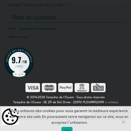
Dossier : Sarrasin, un sacré grain !
Aide et conseils
Aide - Questions fréquentes
Mon compte
© 2014-2026 Tempête de l'Ouest - Tous droits réservés
Tempête de l'Ouest - 6E ZA de Bel Orme - 22970 PLOUMAGOAR
(+ d'infos)
La vente d'alcool est interdite aux mineurs. L'abus d'alcool est dangereux pour la
Nous utilisons des cookies pour vous garantir la meilleure expérience
santé, à consommer avec modération.
sur notre site web. En poursuivant votre navigation sur ce site, vous en
acceptez l’utilisation.