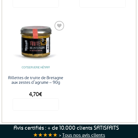
Voir le produit
Voir le produit
Ajouter
aux
favoris
CONSERVERIE HÉNAFF
Rillettes de truite de Bretagne
aux zestes d’agrume – 90g
4,70
€
Voir le produit
Avis certifiés : + de 10.000 clients SATISFAITS
★★★★★
>
Tous nos avis clients