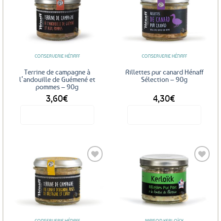
Ajouter
Ajouter
aux
aux
favoris
favoris
CONSERVERIE HÉNAFF
CONSERVERIE HÉNAFF
Terrine de campagne à
Rillettes pur canard Hénaff
l’andouille de Guémené et
Sélection – 90g
pommes – 90g
3,60
€
4,30
€
Voir le produit
Voir le produit
Ajouter
Ajouter
aux
aux
favoris
favoris
CONSERVERIE HÉNAFF
MAISON KERLOÏCK