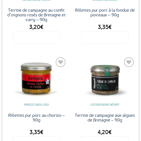
Terrine de campagne au confit
Rillettes pur porc à la fondue de
d’oignons rosés de Bretagne et
poireaux – 90g
curry – 90g
3,20
€
3,35
€
Voir le produit
Voir le produit
Ajouter
Ajouter
aux
aux
favoris
favoris
MAISON KERLOÏCK
CONSERVERIE HÉNAFF
Rillettes pur porc au chorizo –
Terrine de campagne aux algues
90g
de Bretagne – 90g
3,35
€
4,20
€