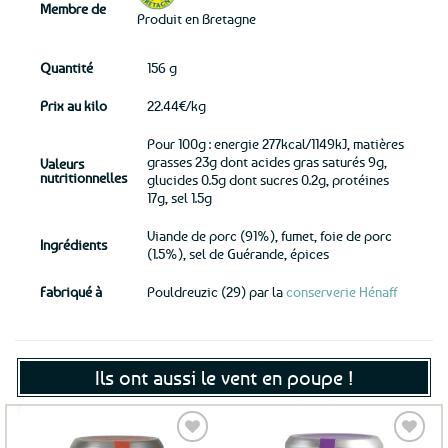
Membre de
Produit en Bretagne
Quantité
156 g
Prix au kilo
22.44€/kg
Pour 100g : energie 277kcal/1149kJ, matières
grasses 23g dont acides gras saturés 9g,
Valeurs
nutritionnelles
glucides 0.5g dont sucres 0.2g, protéines
17g, sel 1.5g
Viande de porc (91%), fumet, foie de porc
Ingrédients
(1.5%), sel de Guérande, épices
Fabriqué à
Pouldreuzic (29) par la
conserverie Hénaff
Ils ont aussi le vent en poupe !