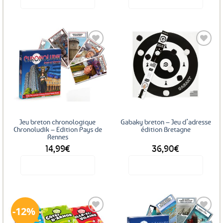
Ajouter
Ajouter
aux
aux
favoris
favoris
Jeu breton chronologique
Gabaky breton – Jeu d’adresse
Chronoludik – Edition Pays de
édition Bretagne
Rennes
14,99
€
36,90
€
Voir le produit
Voir le produit
12%