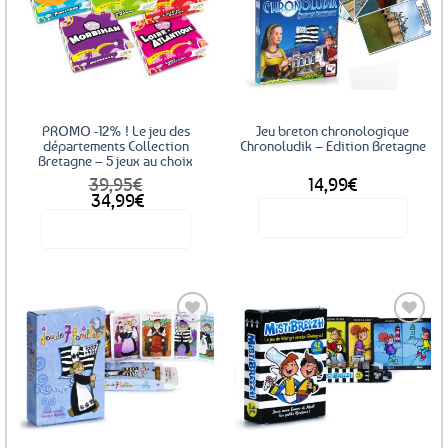
Ajouter
Ajouter
aux
aux
favoris
favoris
PROMO -12% ! Le jeu des
Jeu breton chronologique
départements Collection
Chronoludik – Edition Bretagne
Bretagne – 5 jeux au choix
39,95
€
14,99
€
34,99
€
Voir le produit
Voir le produit
Ce
produit
a
plusieurs
variations.
Les
Ajouter
Ajouter
options
aux
aux
favoris
favoris
peuvent
être
choisies