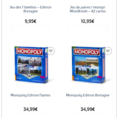
sur
Jeu des 7 familles – Edition
Jeu de paires / mistigri
la
Bretagne
MistiBreizh – 42 cartes
page
9,95
€
10,95
€
du
produit
Voir le produit
Voir le produit
Ajouter
Ajouter
aux
aux
favoris
favoris
Monopoly Edition Nantes
Monopoly Edition Bretagne
34,99
€
34,99
€
Voir le produit
Voir le produit