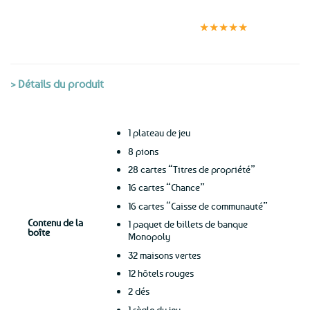
Expédition le
Clients
Paiement
jour même
satisfaits
sécurisé
★★★★★
(voir conditions)
> Détails du produit
1 plateau de jeu
8 pions
28 cartes “Titres de propriété”
16 cartes “Chance”
16 cartes “Caisse de communauté”
Contenu de la
1 paquet de billets de banque
boîte
Monopoly
32 maisons vertes
12 hôtels rouges
2 dés
1 règle du jeu