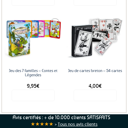
Ajouter
Ajouter
aux
aux
favoris
favoris
Jeu des 7 familles – Contes et
Jeu de cartes breton – 54 cartes
Légendes
9,95
€
4,00
€
Voir le produit
Voir le produit
Avis certifiés : + de 10.000 clients SATISFAITS
★★★★★
>
Tous nos avis clients