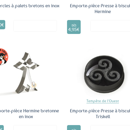
ercles à palets bretons en inox
Emporte-pièce Presse à biscui
Hermine
Ce
0
€
Voir le produit
Voir le produ
produit
DÈS
4,95
€
a
plusieurs
variations.
Les
options
peuvent
être
Ajouter
Ajo
aux
a
choisies
favoris
fav
sur
la
page
du
Tempête de l'Ouest
produit
orte-pièce Hermine bretonne
Emporte-pièce Presse à biscui
en inox
Triskell
Ce
0
€