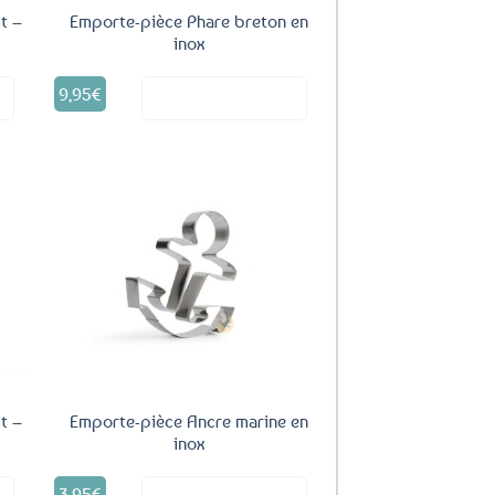
t –
Emporte-pièce Phare breton en
inox
9,95
€
it
Voir le produit
uter
Ajouter
ux
aux
oris
favoris
t –
Emporte-pièce Ancre marine en
inox
3,95
€