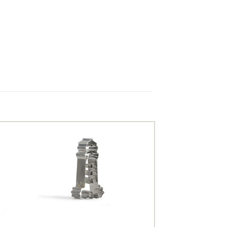
uter
Ajouter
ux
aux
oris
favoris