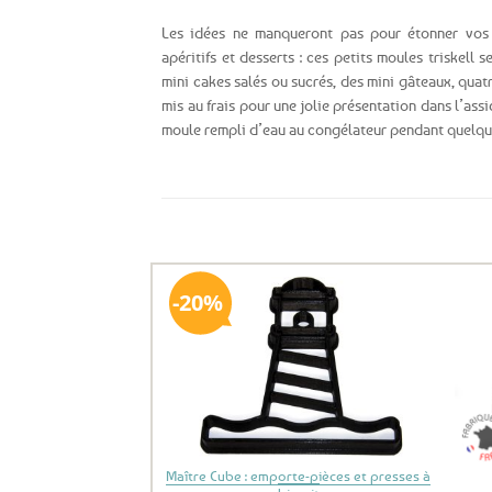
Les idées ne manqueront pas pour étonner vos 
apéritifs et desserts : ces petits moules triskell 
mini cakes salés ou sucrés, des mini gâteaux, quat
mis au frais pour une jolie présentation dans l’ass
moule rempli d’eau au congélateur pendant quelqu
Ils ont aussi le vent en poupe !
20%
Ajouter
aux
favoris
Maître Cube : emporte-pièces et presses à