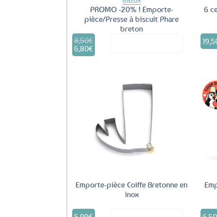
biscuit
PROMO -20% ! Emporte-
6 c
pièce/Presse à biscuit Phare
breton
8,50
€
Le
19,5
Voir le produit
prix
6,80
€
Le
initial
prix
était :
actuel
8,50€.
est :
6,80€.
Ajouter
aux
favoris
Emporte-pièce Coiffe Bretonne en
Emp
inox
5,99
€
6,5