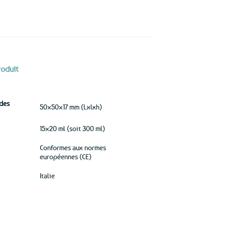
roduit
des
50×50×17 mm (Lxlxh)
15×20 ml (soit 300 ml)
Conformes aux normes
européennes (CE)
Italie