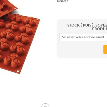
format !
Ajouter
aux
favoris
STOCK ÉPUISÉ. SOYE
PRODUI
Expédition le
jour même
(voir conditions)