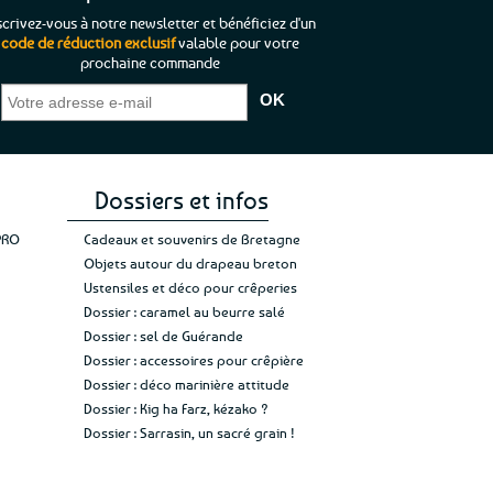
scrivez-vous à notre newsletter et bénéficiez d'un
code de réduction exclusif
valable pour votre
prochaine commande
que je pouvais pas
“C’est agréable et tout aussi rassurant
“
 ;)
de constater qu’il n’y a pas de petite
l’oue
e de mon achat et
commande, mais un client à satisfaire.”
rapid
gez rien”
Jade C.
Guy H.
Vive 
Dossiers et infos
PRO
Cadeaux et souvenirs de Bretagne
Objets autour du drapeau breton
Ustensiles et déco pour crêperies
Dossier : caramel au beurre salé
Dossier : sel de Guérande
Dossier : accessoires pour crêpière
Dossier : déco marinière attitude
Dossier : Kig ha Farz, kézako ?
Dossier : Sarrasin, un sacré grain !