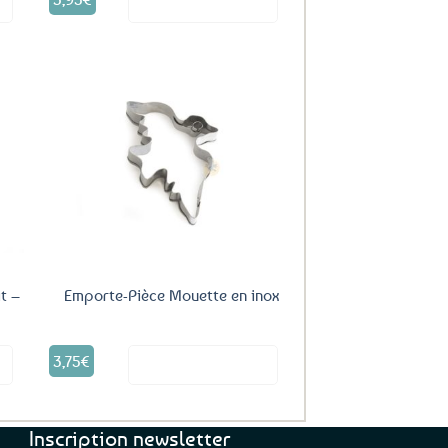
it
Voir le produit
uter
Ajouter
ux
aux
oris
favoris
t –
Emporte-Pièce Mouette en inox
3,75
€
it
Voir le produit
Inscription newsletter