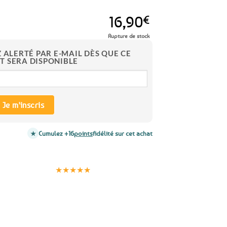
16,90
€
Rupture de stock
Z ALERTÉ PAR E-MAIL DÈS QUE CE
T SERA DISPONIBLE
Je m'inscris
Cumulez +16
points
fidélité sur cet achat
Clients
Paiement
satisfaits
sécurisé
★★★★★