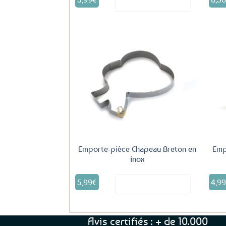
Voir le produit
Ajouter
aux
favoris
Emporte-pièce Chapeau Breton en
Emp
inox
5,99
€
4,9
Voir le produit
Avis certifiés : + de 10.000