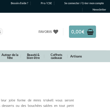
Besoin d’aide ?
Pro / CSE
Se connecter / Créer mon compte
Newsletter
0,00
€
FAVORIS
Autour de la
Beauté &
Coffrets
Artisans
fête
bien-être
cadeaux
leur jolie forme de minis triskell vous seront
s desserts ou des bouchées salées en tout petit