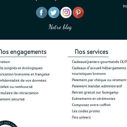
In
“J’ai mis 5 étoiles parce 
“Une boutique que je recommande pour
en mettre 6
leur sérieux, des bons et beaux produits
Notre blog
Je suis plus que satisfait
et une équipe à l’écoute :-)”
Patricia M.
de ma livraison. Ne chan
Nos engagements
Nos services
vraison
Cadeaux/paniers gourmands CE/
lis soignés et écologiques
Cadeaux d’accueil hébergements
touristiques bretons
brication bretonne et française
Paiement par chèque ou virement
nfidentialité de vos données
Paiement mandat administratif
tisfait ou remboursé
Retrait gratuit sur Guingamp
rmulaire de rétractation
Evénements et cérémonies
iement sécurisé
Composez votre coffret
Les codes promo
Nos univers