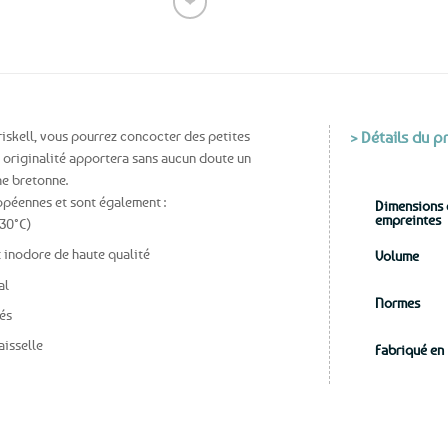
❤
Ajouter
aux
favoris
riskell, vous pourrez concocter des petites
> Détails du p
r originalité apportera sans aucun doute un
he bretonne.
opéennes et sont également :
Dimensions 
empreintes
230°C)
t inodore de haute qualité
Volume
al
Normes
sés
aisselle
Fabriqué en