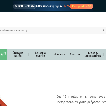
J’en profite 🐚
☀️ BZH Deals été
Offres iodées jusqu’à
–60%
🩷 CADEAU !
1 cadeau offert
dès 39€ d’achats
Voir cond. 🎁
📦 Livraison
En point relais dès
3,95€
seulement
Voir cond. 🚚
IO
Épicerie
Épicerie
Déco &
Boissons
Cuisine
salée
sucrée
accessoires
15 empreintes
Ces 15 moules en silicone avec 
indispensables pour préparer de