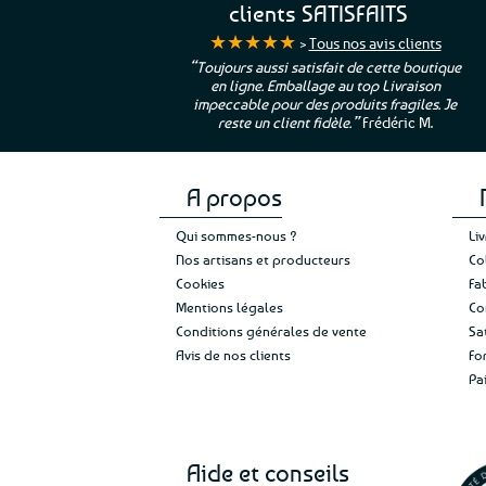
clients SATISFAITS
★★★★★
>
Tous nos avis clients
ur. La Bretagne à
“Toujours aussi satisfait de cette boutique
en ligne. Emballage au top Livraison
 moi qui suis si loin
impeccable pour des produits fragiles. Je
e”
Cathy P.
reste un client fidèle.”
Frédéric M.
A propos
Qui sommes-nous ?
Li
Nos artisans et producteurs
Co
Cookies
Fa
Mentions légales
Co
Conditions générales de vente
Sa
Avis de nos clients
Fo
Pa
Aide et conseils