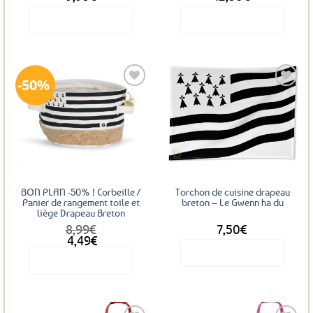
Voir le produit
Voir le produit
50%
Ajouter
Ajouter
aux
aux
favoris
favoris
BON PLAN -50% ! Corbeille /
Torchon de cuisine drapeau
Panier de rangement toile et
breton – Le Gwenn ha du
liège Drapeau Breton
8,99
€
7,50
€
Le
Le
4,49
€
prix
prix
Voir le produit
Voir le produit
initial
actuel
était :
est :
8,99€.
4,49€.