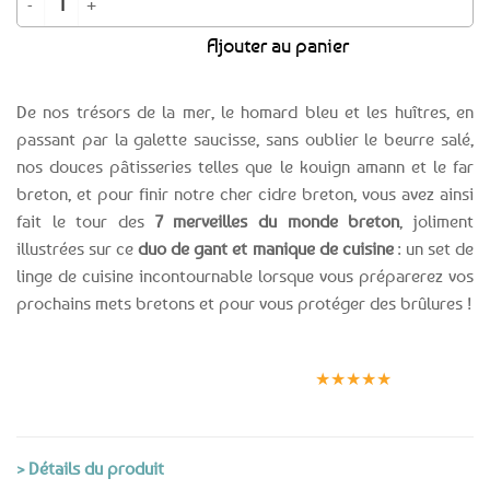
était :
est :
Ajouter au panier
9,95€.
3,97€.
De nos trésors de la mer, le homard bleu et les huîtres, en
passant par la galette saucisse, sans oublier le beurre salé,
nos douces pâtisseries telles que le kouign amann et le far
breton, et pour finir notre cher cidre breton, vous avez ainsi
fait le tour des
7 merveilles du monde breton
, joliment
illustrées sur ce
duo de gant et manique de cuisine
: un set de
linge de cuisine incontournable lorsque vous préparerez vos
prochains mets bretons et pour vous protéger des brûlures !
Expédition le
Clients
Paiement
jour même
satisfaits
sécurisé
★★★★★
(voir conditions)
> Détails du produit