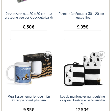
Dessous de plat 20 x 20 cm – La
Planche à découper 30 x 20 cm –
Bretagne vue par Gougoule Earth
Fesses Noz
8,50
€
9,95
€
Voir le produit
Voir le produit
Ajouter
Ajouter
aux
aux
favoris
favoris
Mug Tasse humoristique – En
Lot de manique et gant cuisine
Bretagne on vit pluvieux
drapeau breton – Le Gwenn ha
du
9,95
€
12,50
€