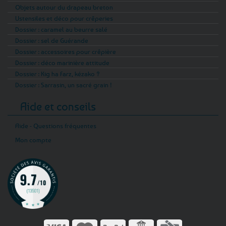
Objets autour du drapeau breton
Ustensiles et déco pour crêperies
Dossier : caramel au beurre salé
Dossier : sel de Guérande
Dossier : accessoires pour crêpière
Dossier : déco marinière attitude
Dossier : Kig ha Farz, kézako ?
Dossier : Sarrasin, un sacré grain !
Aide et conseils
Aide - Questions fréquentes
Mon compte