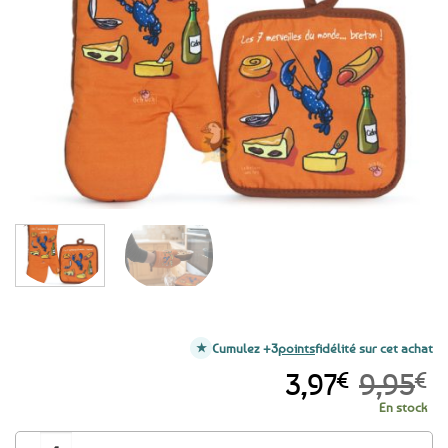
aux
favoris
Cumulez +3
points
fidélité sur cet achat
Le
Le
3,97
€
9,95
€
prix
prix
En stock
initial
actuel
quantité de PROMO -60% ! Manique et gant cuisine - 7 merveilles du mo