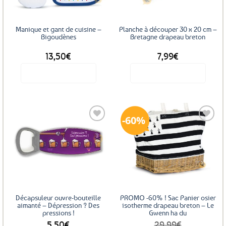
Manique et gant de cuisine –
Planche à découper 30 x 20 cm –
Bigoudènes
Bretagne drapeau breton
13,50
€
7,99
€
Voir le produit
Voir le produit
60%
Ajouter
Ajouter
aux
aux
favoris
favoris
Décapsuleur ouvre-bouteille
PROMO -60% ! Sac Panier osier
aimanté – Dépression ? Des
isotherme drapeau breton – Le
pressions !
Gwenn ha du
5,50
€
29,99
€