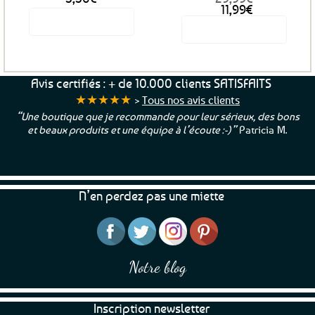
Le
Le
11,99
€
prix
prix
Voir le produit
Voir le produit
initial
actuel
était :
est :
29,99€.
11,99€.
Avis certifiés : + de 10.000 clients SATISFAITS
★★★★★
>
Tous nos avis clients
“Une boutique que je recommande pour leur sérieux, des bons
et beaux produits et une équipe à l’écoute :-)”
Patricia M.
N’en perdez pas une miette
Notre blog
Inscription newsletter