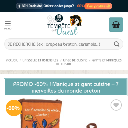
Passer
J’en profite 🐚
☀️ BZH Deals été
Offres iodées jusqu’à
–60%
au
contenu
🩷 CADEAU !
1 cadeau offert
dès 39€ d’achats
Voir cond. 🎁
MENU
📦 Livraison
En point relais dès
3,95€
seulement
Voir cond. 🚚
Recherche
pour :
ACCUEIL
/
VAISSELLE ET USTENSILES
/
LINGE DE CUISINE
/
GANTS ET MANIQUES
DE CUISINE
PROMO -60% ! Manique et gant cuisine – 7
merveilles du monde breton
60%
Ajouter