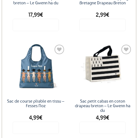
breton – Le Gwenn ha du
Bretagne Drapeau Breton
page
du
17,99
€
2,99
€
produit
Voir le produit
Voir le produit
Ajouter
Ajouter
aux
aux
favoris
favoris
Sac de course pliable en tissu –
Sac petit cabas en coton
Fesses Noz
drapeau breton – Le Gwenn ha
du
4,99
€
4,99
€
Voir le produit
Voir le produit