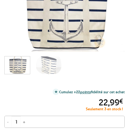
favoris
Cumulez +22
points
fidélité sur cet achat
22,99
€
Seulement 3 en stock !
quantité de Grand sac week-end marinière