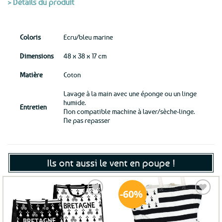
> Détails du produit
Coloris
Ecru/bleu marine
Dimensions
48 x 38 x 17 cm
Matière
Coton
Lavage à la main avec une éponge ou un linge
humide.
Entretien
Non compatible machine à laver/sèche-linge.
Ne pas repasser
Ils ont aussi le vent en poupe !
60%
Ajouter
Ajouter