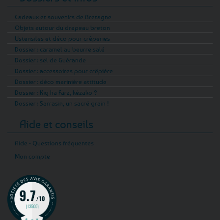
Cadeaux et souvenirs de Bretagne
Objets autour du drapeau breton
Ustensiles et déco pour crêperies
Dossier : caramel au beurre salé
Dossier : sel de Guérande
Dossier : accessoires pour crêpière
Dossier : déco marinière attitude
Dossier : Kig ha Farz, kézako ?
Dossier : Sarrasin, un sacré grain !
Aide et conseils
Aide - Questions fréquentes
Mon compte