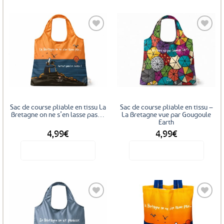
Ajouter
Ajouter
aux
aux
favoris
favoris
Sac de course pliable en tissu La
Sac de course pliable en tissu –
Bretagne on ne s’en lasse pas…
La Bretagne vue par Gougoule
Earth
4,99
€
4,99
€
Voir le produit
Voir le produit
Ajouter
Ajouter