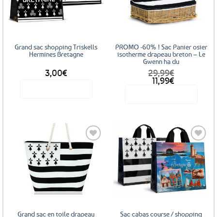
aux
aux
favoris
favoris
Grand sac shopping Triskells
PROMO -60% ! Sac Panier osier
Hermines Bretagne
isotherme drapeau breton – Le
Gwenn ha du
3,00
€
29,99
€
Le
Le
11,99
€
prix
prix
Voir le produit
Voir le produit
initial
actuel
était :
est :
Ce
29,99€.
11,99€.
produit
a
plusieurs
variations.
Les
Ajouter
Ajouter
options
aux
aux
peuvent
favoris
favoris
être
choisies
sur
Grand sac en toile drapeau
Sac cabas course / shopping
la