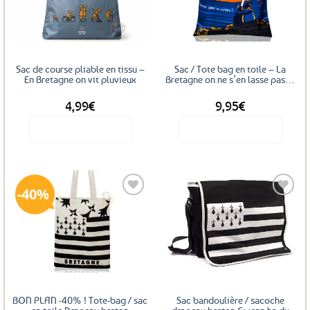
aux
aux
favoris
favoris
Sac de course pliable en tissu –
Sac / Tote bag en toile – La
En Bretagne on vit pluvieux
Bretagne on ne s’en lasse pas…
4,99
€
9,95
€
Voir le produit
Voir le produit
40%
Ajouter
Ajouter
aux
aux
favoris
favoris
BON PLAN -40% ! Tote-bag / sac
Sac bandoulière / sacoche