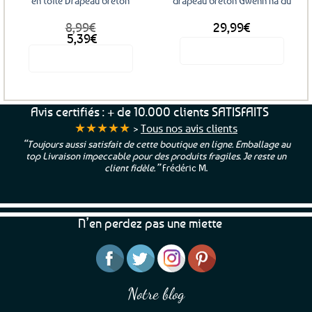
en toile Drapeau breton
drapeau breton Gwenn ha du
8,99
€
29,99
€
Le
Le
5,39
€
prix
prix
Voir le produit
Voir le produit
initial
actuel
était :
est :
8,99€.
5,39€.
Avis certifiés : + de 10.000 clients SATISFAITS
★★★★★
>
Tous nos avis clients
“Toujours aussi satisfait de cette boutique en ligne. Emballage au
top Livraison impeccable pour des produits fragiles. Je reste un
client fidèle.”
Frédéric M.
N’en perdez pas une miette
Notre blog