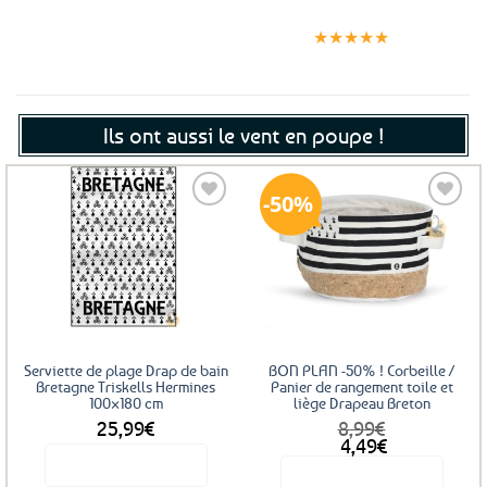
Expédition le
Clients
Paiement
jour même
satisfaits
sécurisé
★★★★★
(voir conditions)
Ils ont aussi le vent en poupe !
50%
Ajouter
Ajouter
aux
aux
favoris
favoris
Serviette de plage Drap de bain
BON PLAN -50% ! Corbeille /
Bretagne Triskells Hermines
Panier de rangement toile et
100×180 cm
liège Drapeau Breton
25,99
€
8,99
€
Le
Le
4,49
€
prix
prix
Voir le produit
Voir le produit
initial
actuel