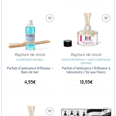
était :
est :
8,99€.
4,49€.
Ajouter
Ajouter
aux
aux
favoris
favoris
Rupture de stock
Rupture de stock
COSMÉTIQUES MA KIBELL
SAVONS ARTISANAUX - SOINS COSMÉTIQUES
CAPITAINE
Parfum d’ambiance Diffuseur –
Parfum d’ambiance / Diffuseur à
Bain de mer
bâtonnets L’île aux Fleurs
4,95
€
18,95
€
Voir le produit
Voir le produit