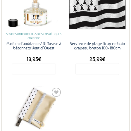
Ajouter
Ajouter
aux
aux
favoris
favoris
SAVONS ARTISANAUX - SOINS COSMÉTIQUES
CAPITAINE
Parfum d’ambiance / Diffuseur à
Serviette de plage Drap de bain
bâtonnets Vent d’Ouest
drapeau breton 100x180cm
18,95
€
25,99
€
Voir le produit
Voir le produit
Ajouter
aux
favoris