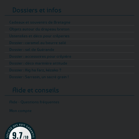
Dossiers et infos
Cadeaux et souvenirs de Bretagne
Objets autour du drapeau breton
Ustensiles et déco pour crêperies
Dossier : caramel au beurre salé
Dossier : sel de Guérande
Dossier : accessoires pour crêpière
Dossier : déco marinière attitude
Dossier : Kig ha Farz, kézako ?
Dossier : Sarrasin, un sacré grain !
Aide et conseils
Aide - Questions fréquentes
Mon compte