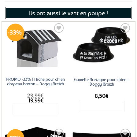
Ils ont aussi le vent en poupe !
33%
Ajouter
Ajouter
aux
aux
favoris
favoris
PROMO -33% ! Niche pour chien
Gamelle Bretagne pour chien –
drapeau breton – Doggy Breizh
Doggy Breizh
29,99
€
8,50
€
Le
Le
19,99
€
prix
prix
Voir le produit
Voir le produit
initial
actuel
était :
est :
Ce
29,99€.
19,99€.
produit
a
plusieurs