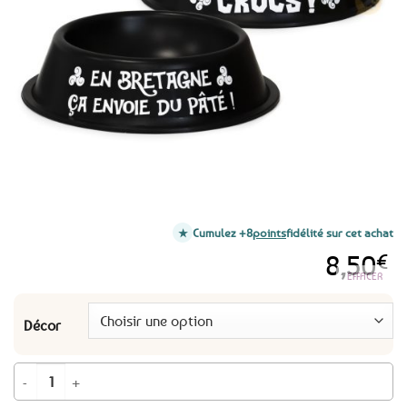
favoris
Cumulez +8
points
fidélité sur cet achat
8,50
€
EFFACER
Décor
quantité de Gamelle Bretagne pour chien - Doggy Breizh