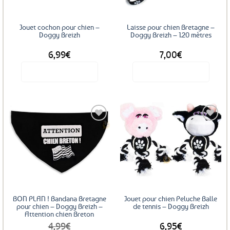
être
choisies
sur
Jouet cochon pour chien –
Laisse pour chien Bretagne –
la
Doggy Breizh
Doggy Breizh – 1.20 mètres
page
6,99
€
7,00
€
du
produit
Voir le produit
Voir le produit
Ajouter
aux
favoris
BON PLAN ! Bandana Bretagne
Jouet pour chien Peluche Balle
pour chien – Doggy Breizh –
de tennis – Doggy Breizh
Attention chien Breton
4,99
€
6,95
€