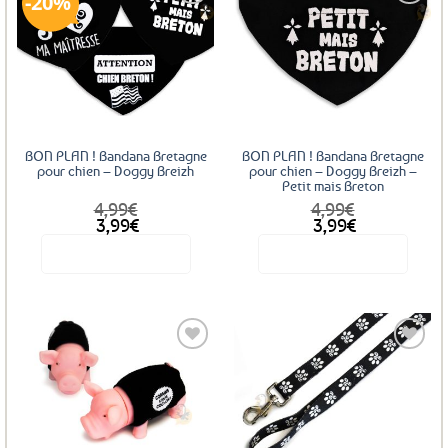
20%
variations.
Les
Ajouter
options
aux
peuvent
favoris
être
choisies
sur
BON PLAN ! Bandana Bretagne
BON PLAN ! Bandana Bretagne
la
pour chien – Doggy Breizh
pour chien – Doggy Breizh –
page
Petit mais Breton
du
4,99
€
4,99
€
Le
Le
produit
3,99
€
3,99
€
prix
prix
Voir le produit
Voir le produit
initial
actuel
était :
est :
Ce
4,99€.
3,99€.
produit
a
plusieurs
variations.
Les
Ajouter
Ajouter
options
aux
aux
favoris
favoris
peuvent