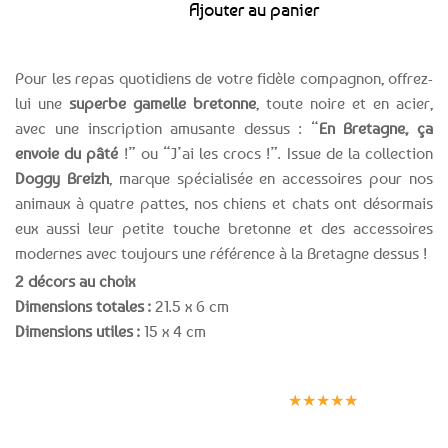
Ajouter au panier
Pour les repas quotidiens de votre fidèle compagnon, offrez-
lui une
superbe gamelle bretonne
, toute noire et en acier,
avec une inscription amusante dessus : “
En Bretagne, ça
envoie du pâté
!” ou “J’ai les crocs !”. Issue de la collection
Doggy Breizh
, marque spécialisée en accessoires pour nos
animaux à quatre pattes, nos chiens et chats ont désormais
eux aussi leur petite touche bretonne et des accessoires
modernes avec toujours une référence à la Bretagne dessus !
2 décors au choix
Dimensions totales :
21.5 x 6 cm
Dimensions utiles :
15 x 4 cm
Expédition le
Clients
Paiement
jour même
satisfaits
sécurisé
★★★★★
(voir conditions)