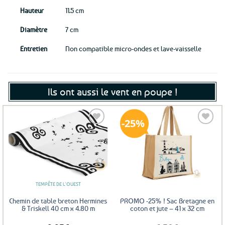
Hauteur
11.5 cm
Diamètre
7 cm
Entretien
Non compatible micro-ondes et lave-vaisselle
Ils ont aussi le vent en poupe !
25%
Ajouter
Ajouter
aux
aux
favoris
favoris
TEMPÊTE DE L'OUEST
Chemin de table breton Hermines
PROMO -25% ! Sac Bretagne en
& Triskell 40 cm x 4.80 m
coton et jute – 41 x 32 cm