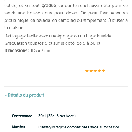
solide, et surtout
gradué
, ce qui le rend aussi utile pour se
servir une boisson que pour doser. On peut l’emmener en
pique-nique, en balade, en camping ou simplement l’utiliser à
la maison.
Nettoyage facile avec une éponge ou un linge humide.
Graduation tous les 5 cl sur le côté, de 5 à 30 cl
Dimensions :
11.5 x 7 cm
Expédition le
Clients
Paiement
jour même
satisfaits
sécurisé
★★★★★
(voir conditions)
> Détails du produit
Contenance
30cl (33cl à ras bord)
Matière
Plastique rigide compatible usage alimentaire