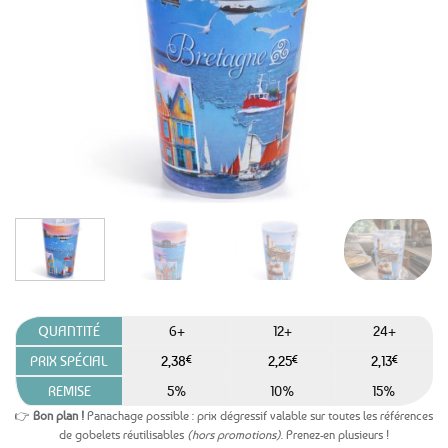
aux
favoris
QUANTITÉ
6+
12+
24+
PRIX SPÉCIAL
2,38
€
2,25
€
2,13
€
REMISE
5%
10%
15%
👉
Bon plan !
Panachage possible : prix dégressif valable sur toutes les références
de gobelets réutilisables
(hors promotions)
. Prenez-en plusieurs !