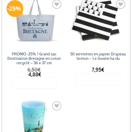
a
25%
plusieurs
variations.
Les
Ajouter
Ajouter
options
aux
aux
favoris
favoris
peuvent
être
choisies
sur
PROMO -25% ! Grand sac
50 serviettes en papier Drapeau
la
Destination Bretagne en coton
breton – Le Gwenn ha du
recyclé – 56 x 37 cm
page
6,50
€
7,95
€
du
Le
Le
4,88
€
produit
prix
prix
Voir le produit
Voir le produit
initial
actuel
était :
est :
6,50€.
4,88€.
Ajouter
aux