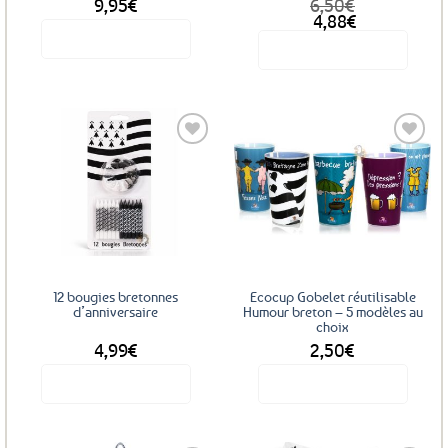
9,95
€
6,50
€
Le
Le
4,88
€
prix
prix
Voir le produit
Voir le produit
initial
actuel
était :
est :
6,50€.
4,88€.
Ajouter
Ajouter
aux
aux
favoris
favoris
12 bougies bretonnes
Ecocup Gobelet réutilisable
d’anniversaire
Humour breton – 5 modèles au
choix
4,99
€
2,50
€
Voir le produit
Voir le produit
Ce
produit