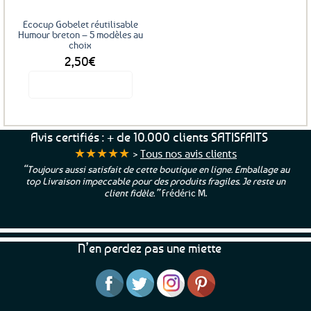
Ecocup Gobelet réutilisable
Humour breton – 5 modèles au
choix
2,50
€
Voir le produit
Ce
produit
a
Avis certifiés : + de 10.000 clients SATISFAITS
plusieurs
★★★★★
>
Tous nos avis clients
variations.
“Toujours aussi satisfait de cette boutique en ligne. Emballage au
Les
top Livraison impeccable pour des produits fragiles. Je reste un
options
client fidèle.”
Frédéric M.
peuvent
être
choisies
N’en perdez pas une miette
sur
la
page
du
produit