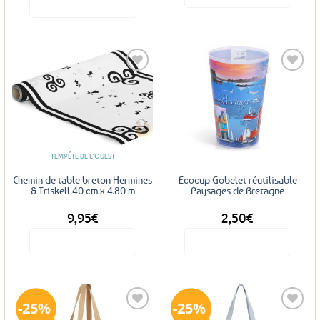
Voir le produit
Ce
produit
a
plusieurs
variations.
Les
Ajouter
Ajouter
options
aux
aux
favoris
favoris
peuvent
être
TEMPÊTE DE L'OUEST
choisies
sur
Chemin de table breton Hermines
Ecocup Gobelet réutilisable
la
& Triskell 40 cm x 4.80 m
Paysages de Bretagne
page
9,95
€
2,50
€
du
produit
Voir le produit
Voir le produit
25%
25%