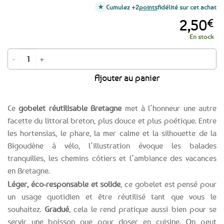
Cumulez +2
points
fidélité sur cet achat
2,50
€
En stock
quantité de Ecocup Gobelet réutilisable Bretagne Bigoudène
Ajouter au panier
Ce
gobelet réutilisable Bretagne
met à l’honneur une autre
facette du littoral breton, plus douce et plus poétique. Entre
les hortensias, le phare, la mer calme et la silhouette de la
Bigoudène à vélo, l’illustration évoque les balades
tranquilles, les chemins côtiers et l’ambiance des vacances
en Bretagne.
Léger, éco-responsable et solide
, ce gobelet est pensé pour
un usage quotidien et être réutilisé tant que vous le
souhaitez.
Gradué
, cela le rend pratique aussi bien pour se
servir une boisson que pour doser en cuisine. On peut