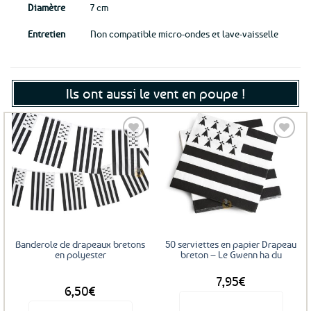
Diamètre
7 cm
Entretien
Non compatible micro-ondes et lave-vaisselle
Ils ont aussi le vent en poupe !
Ajouter
Ajouter
aux
aux
favoris
favoris
Banderole de drapeaux bretons
50 serviettes en papier Drapeau
en polyester
breton – Le Gwenn ha du
7,95
€
DÈS
6,50
€
Voir le produit