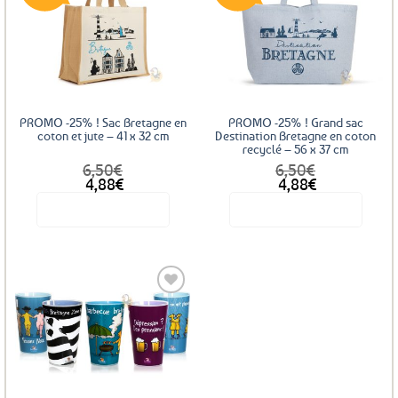
Ajouter
Ajouter
aux
aux
favoris
favoris
PROMO -25% ! Sac Bretagne en
PROMO -25% ! Grand sac
coton et jute – 41 x 32 cm
Destination Bretagne en coton
recyclé – 56 x 37 cm
6,50
€
6,50
€
Le
Le
Le
Le
4,88
€
4,88
€
prix
prix
prix
prix
Voir le produit
Voir le produit
initial
actuel
initial
actuel
était :
est :
était :
est :
6,50€.
4,88€.
6,50€.
4,88€.
Ajouter
aux
favoris