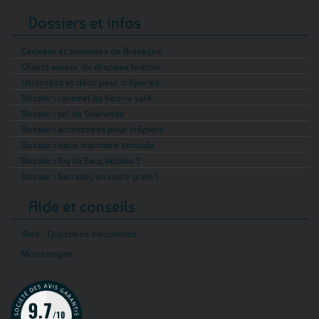
Dossiers et infos
Cadeaux et souvenirs de Bretagne
Objets autour du drapeau breton
Ustensiles et déco pour crêperies
Dossier : caramel au beurre salé
Dossier : sel de Guérande
Dossier : accessoires pour crêpière
Dossier : déco marinière attitude
Dossier : Kig ha Farz, kézako ?
Dossier : Sarrasin, un sacré grain !
Aide et conseils
Aide - Questions fréquentes
Mon compte