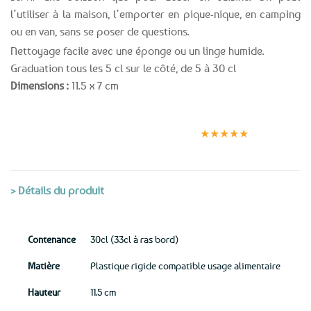
l’utiliser à la maison, l’emporter en pique-nique, en camping
ou en van, sans se poser de questions.
Nettoyage facile avec une éponge ou un linge humide.
Graduation tous les 5 cl sur le côté, de 5 à 30 cl
Dimensions :
11.5 x 7 cm
Expédition le
Clients
Paiement
jour même
satisfaits
sécurisé
★★★★★
(voir conditions)
> Détails du produit
Contenance
30cl (33cl à ras bord)
Matière
Plastique rigide compatible usage alimentaire
Hauteur
11.5 cm