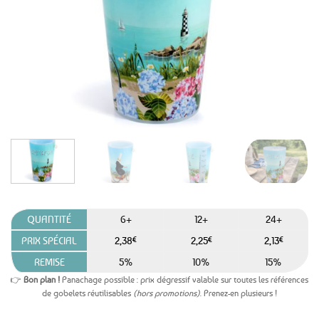
favoris
QUANTITÉ
6+
12+
24+
PRIX SPÉCIAL
2,38
€
2,25
€
2,13
€
REMISE
5%
10%
15%
👉
Bon plan !
Panachage possible : prix dégressif valable sur toutes les références
de gobelets réutilisables
(hors promotions)
. Prenez-en plusieurs !