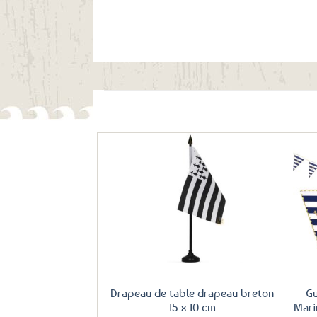
Ils ont aussi le vent en poupe !
Ajouter
aux
favoris
Drapeau de table drapeau breton
Gu
15 x 10 cm
Mari