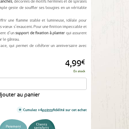
lanches
, décorées de motifs hermines et de spirales
imple geste de souffler ses bougies en un véritable
frir une flamme stable et lumineuse, idéale pour
 vœux s’exaucent. Pour une finition impeccable et
osent d’un
support de fixation à planter
qui assurent
r le gâteau.
icace, qui permet de célébrer un anniversaire avec
!
4,99
€
En stock
'anniversaire
jouter au panier
Cumulez +4
points
fidélité sur cet achat
Clients
Paiement
satisfaits