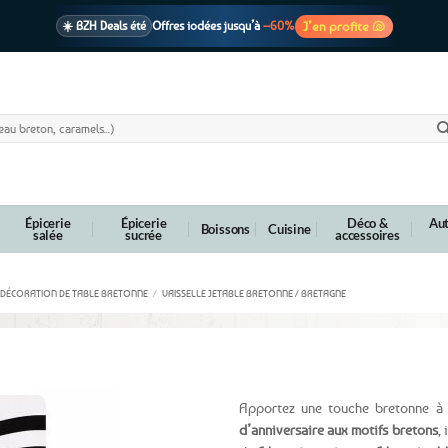
J’en profite 🐚
☀️ BZH Deals été
Offres iodées jusqu’à
–60%
🩷 CADEAU !
1 cadeau offert
dès 39€ d’achats
Voir cond. 🎁
📦 Livraison
En point relais dès
3,95€
seulement
Voir cond. 🚚
Épicerie
Épicerie
Déco &
Aut
Boissons
Cuisine
salée
sucrée
accessoires
DÉCORATION DE TABLE BRETONNE
/
VAISSELLE JETABLE BRETONNE / BRETAGNE
ire
Apportez une touche bretonne à
d’anniversaire aux motifs bretons
,