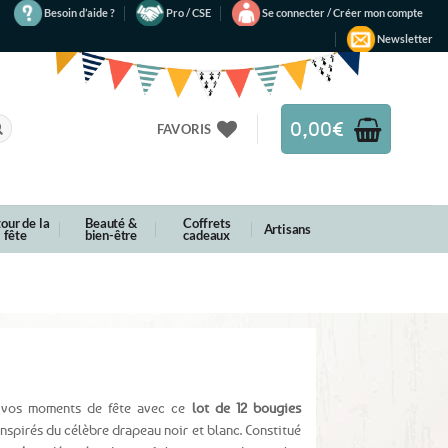
Besoin d’aide ?
Pro / CSE
Se connecter / Créer mon compte
Newsletter
0,00
€
FAVORIS
our de la
Beauté &
Coffrets
Artisans
fête
bien-être
cadeaux
 vos moments de fête avec ce
lot de 12 bougies
 inspirés du célèbre drapeau noir et blanc. Constitué