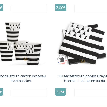
9
€
3,00
€
Voir le produit
Voir le produ
Ajouter
Ajo
aux
a
favoris
fav
 gobelets en carton drapeau
50 serviettes en papier Drap
breton 20cl
breton – Le Gwenn ha du
5
€
7,95
€
Voir le produit
Voir le produ