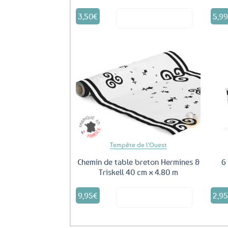
3,50
€
5,9
Voir le produit
Ajouter
aux
favoris
Tempête de l'Ouest
Chemin de table breton Hermines &
6
Triskell 40 cm x 4.80 m
9,95
€
2,9
Voir le produit