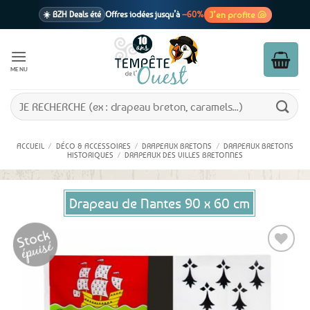
Passer
J’en profite 🐚
☀️ BZH Deals été
Offres iodées jusqu’à
–60%
au
contenu
🩷 CADEAU !
1 cadeau offert
dès 39€ d’achats
Voir cond. 🎁
MENU
📦 Livraison
En point relais dès
3,95€
seulement
Voir cond. 🚚
Recherche
pour :
ACCUEIL
/
DÉCO & ACCESSOIRES
/
DRAPEAUX BRETONS
/
DRAPEAUX BRETONS
HISTORIQUES
/
DRAPEAUX DES VILLES BRETONNES
Drapeau de Nantes 90 x 60 cm
Ajouter
aux