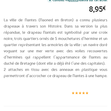
Cumulez +8
points
fidélité sur cet achat
8,95
€
La ville de Nantes (Naoned en Breton) a connu plusieurs
drapeaux à travers son Histoire. Dans sa version la plus
répandue, le drapeau Nantais est symbolisé par une croix
noire, trois quartiers ornés de 5 mouchetures d’hermine et un
quartier représentant les armoiries de la ville : un navire doré
voguant sur une mer verte avec des voiles recouvertes
d’hermines qui rappellent l’appartenance de Nantes au
duché de Bretagne (dont elle a déjà été l’une des capitales).
2 attaches en tissu avec des anneaux en plastique vous
permettront d’accrocher ce drapeau de Nantes à une hampe.
Expédition le
Clients
Paiement
jour même
satisfaits
sécurisé
★★★★★
(voir conditions)