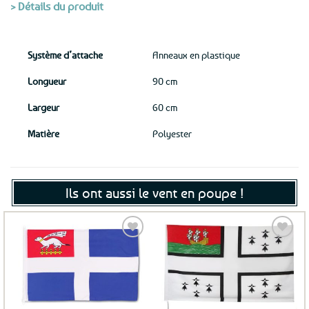
> Détails du produit
Système d’attache
Anneaux en plastique
Longueur
90 cm
Largeur
60 cm
Matière
Polyester
Ils ont aussi le vent en poupe !
Ajouter
Ajouter
aux
aux
favoris
favoris