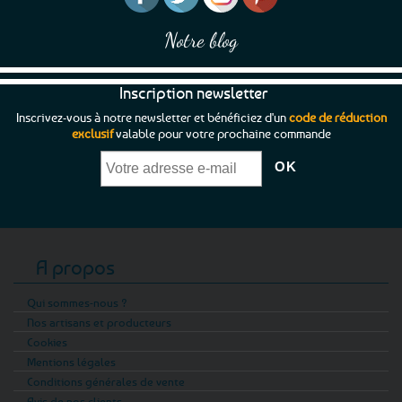
du
produit
Notre blog
Inscription newsletter
Inscrivez-vous à notre newsletter et bénéficiez d'un
code de réduction
exclusif
valable pour votre prochaine commande
A propos
Qui sommes-nous ?
Nos artisans et producteurs
Cookies
Mentions légales
Conditions générales de vente
Avis de nos clients