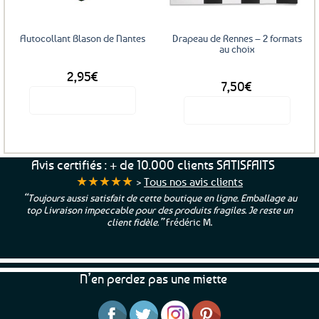
Autocollant Blason de Nantes
Drapeau de Rennes – 2 formats
au choix
2,95
€
DÈS
7,50
€
Voir le produit
Voir le produit
Ce
produit
a
Avis certifiés : + de 10.000 clients SATISFAITS
plusieurs
★★★★★
>
Tous nos avis clients
variations.
“Toujours aussi satisfait de cette boutique en ligne. Emballage au
Les
top Livraison impeccable pour des produits fragiles. Je reste un
options
client fidèle.”
Frédéric M.
peuvent
être
choisies
N’en perdez pas une miette
sur
la
page