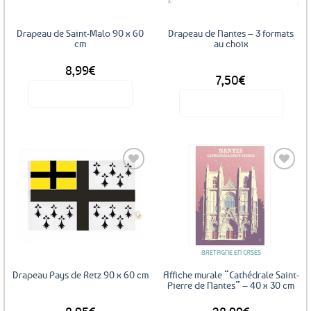
Drapeau de Saint-Malo 90 x 60
Drapeau de Nantes – 3 formats
cm
au choix
8,99
€
DÈS
7,50
€
Voir le produit
Voir le produit
Ce
produit
a
plusieurs
variations.
Les
Ajouter
Ajouter
options
aux
aux
favoris
favoris
peuvent
être
BRETAGNE EN CASES
choisies
sur
Drapeau Pays de Retz 90 x 60 cm
Affiche murale “Cathédrale Saint-
la
Pierre de Nantes” – 40 x 30 cm
page