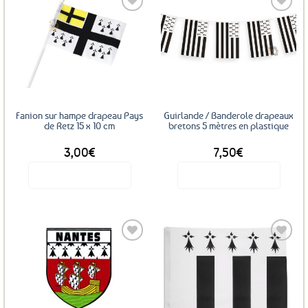
Ajouter
Ajouter
aux
aux
favoris
favoris
Fanion sur hampe drapeau Pays
Guirlande / Banderole drapeaux
de Retz 15 x 10 cm
bretons 5 mètres en plastique
3,00
€
7,50
€
Voir le produit
Voir le produit
Ajouter
Ajouter
aux
aux
favoris
favoris