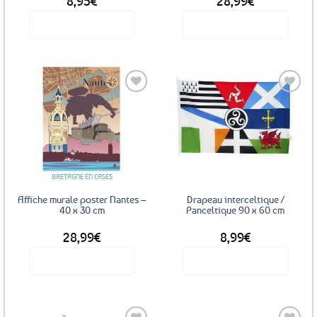
8,95
€
28,99
€
du
produit
Voir le produit
Voir le produit
Ajouter
Ajouter
aux
aux
favoris
favoris
BRETAGNE EN CASES
Affiche murale poster Nantes –
Drapeau interceltique /
40 x 30 cm
Panceltique 90 x 60 cm
28,99
€
8,99
€
Voir le produit
Voir le produit