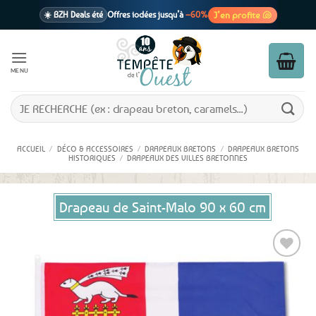
Passer
J’en profite 🐚
☀️ BZH Deals été
Offres iodées jusqu’à
–60%
au
contenu
🩷 CADEAU !
1 cadeau offert
dès 39€ d’achats
Voir cond. 🎁
MENU
📦 Livraison
En point relais dès
3,95€
seulement
Voir cond. 🚚
Recherche
pour :
ACCUEIL
/
DÉCO & ACCESSOIRES
/
DRAPEAUX BRETONS
/
DRAPEAUX BRETONS
HISTORIQUES
/
DRAPEAUX DES VILLES BRETONNES
Drapeau de Saint-Malo 90 x 60 cm
Ajouter
aux