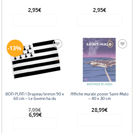
2,95
€
2,95
€
Voir le produit
Voir le produit
13%
Ajouter
Ajouter
aux
aux
favoris
favoris
BRETAGNE EN CASES
BON PLAN ! Drapeau breton 90 x
Affiche murale poster Saint-Malo
60 cm – Le Gwenn ha du
– 40 x 30 cm
7,99
€
28,99
€
Le
Le
6,99
€
prix
prix
Voir le produit
Voir le produit
initial
actuel
était :
est :
7,99€.
6,99€.