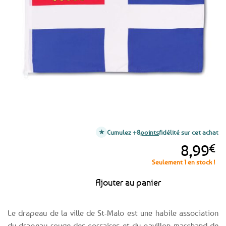
favoris
Cumulez +8
points
fidélité sur cet achat
8,99
€
Seulement 1 en stock !
Ajouter au panier
Le drapeau de la ville de St-Malo est une habile association
du drapeau rouge des corsaires et du pavillon marchand de