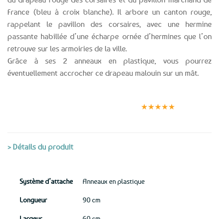
France (bleu à croix blanche). Il arbore un canton rouge,
rappelant le pavillon des corsaires, avec une hermine
passante habillée d’une écharpe ornée d’hermines que l’on
retrouve sur les armoiries de la ville.
Grâce à ses 2 anneaux en plastique, vous pourrez
éventuellement accrocher ce drapeau malouin sur un mât.
Expédition le
Clients
Paiement
jour même
satisfaits
sécurisé
★★★★★
(voir conditions)
> Détails du produit
Système d’attache
Anneaux en plastique
Longueur
90 cm
Largeur
60 cm