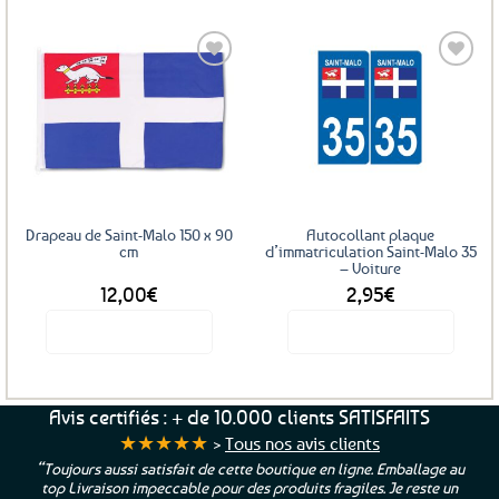
Ajouter
Ajouter
aux
aux
favoris
favoris
Drapeau de Saint-Malo 150 x 90
Autocollant plaque
cm
d’immatriculation Saint-Malo 35
– Voiture
12,00
€
2,95
€
Voir le produit
Voir le produit
Avis certifiés : + de 10.000 clients SATISFAITS
★★★★★
>
Tous nos avis clients
“Toujours aussi satisfait de cette boutique en ligne. Emballage au
top Livraison impeccable pour des produits fragiles. Je reste un