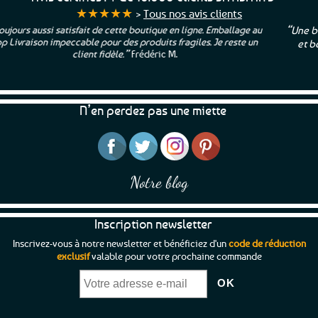
★★★★★
>
Tous nos avis clients
 Emballage au
“Une boutique que je recommande pour leur sérieux
 Je reste un
et beaux produits et une équipe à l’écoute :-)”
Patr
N’en perdez pas une miette
Notre blog
Inscription newsletter
Inscrivez-vous à notre newsletter et bénéficiez d'un
code de réduction
exclusif
valable pour votre prochaine commande