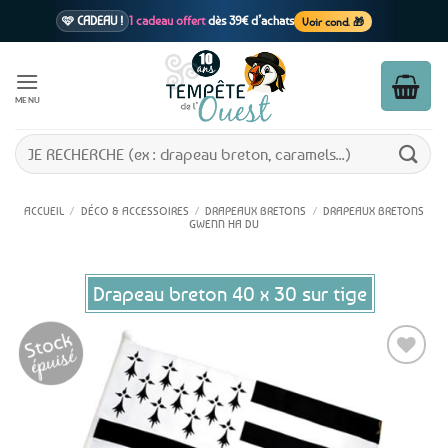
Passer
🩷 CADEAU !
1 cadeau offert
dès 39€ d’achats
Voir cond. 🎁
au
contenu
📦 Livraison
En point relais dès
3,95€
seulement
Voir cond. 🚚
MENU
Recherche
pour :
ACCUEIL
/
DÉCO & ACCESSOIRES
/
DRAPEAUX BRETONS
/
DRAPEAUX BRETONS
GWENN HA DU
Drapeau breton 40 x 30 sur tige
Ajouter
aux
favoris