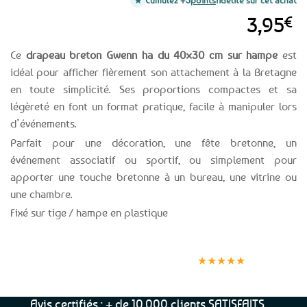
Cumulez +3
points
fidélité sur cet achat
3,95
€
Ce
drapeau breton Gwenn ha du 40×30 cm sur hampe
est
idéal pour afficher fièrement son attachement à la Bretagne
en toute simplicité. Ses proportions compactes et sa
légèreté en font un format pratique, facile à manipuler lors
d’événements.
Parfait pour une décoration, une fête bretonne, un
événement associatif ou sportif, ou simplement pour
apporter une touche bretonne à un bureau, une vitrine ou
une chambre.
Fixé sur tige / hampe en plastique
Expédition le
Clients
Paiement
jour même
satisfaits
sécurisé
★★★★★
(voir conditions)
Avis certifiés : + de 10.000 clients SATISFAITS